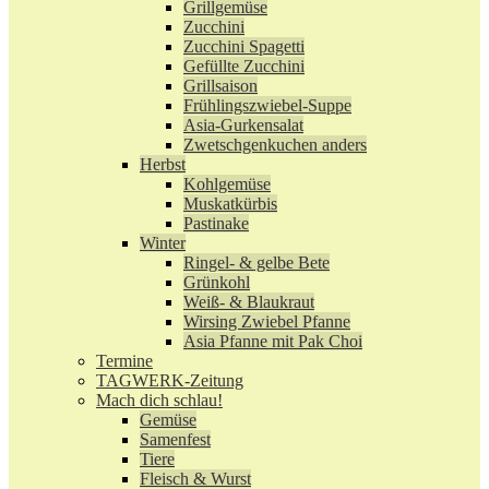
Grillgemüse
Zucchini
Zucchini Spagetti
Gefüllte Zucchini
Grillsaison
Frühlingszwiebel-Suppe
Asia-Gurkensalat
Zwetschgenkuchen anders
Herbst
Kohlgemüse
Muskatkürbis
Pastinake
Winter
Ringel- & gelbe Bete
Grünkohl
Weiß- & Blaukraut
Wirsing Zwiebel Pfanne
Asia Pfanne mit Pak Choi
Termine
TAGWERK-Zeitung
Mach dich schlau!
Gemüse
Samenfest
Tiere
Fleisch & Wurst