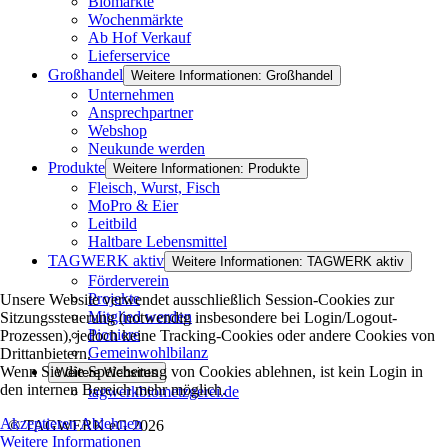
Biomärkte
Wochenmärkte
Ab Hof Verkauf
Lieferservice
Großhandel
Weitere Informationen: Großhandel
Unternehmen
Ansprechpartner
Webshop
Neukunde werden
Produkte
Weitere Informationen: Produkte
Fleisch, Wurst, Fisch
MoPro & Eier
Leitbild
Haltbare Lebensmittel
TAGWERK aktiv
Weitere Informationen: TAGWERK aktiv
Förderverein
Projekte
Unsere Website verwendet ausschließlich Session-Cookies zur
Mitglied werden
Sitzungssteuerung (notwendig insbesondere bei Login/Logout-
Pioniere
Prozessen), jedoch keine Tracking-Cookies oder andere Cookies von
Gemeinwohlbilanz
Drittanbietern.
Wenn Sie die Speicherung von Cookies ablehnen, ist kein Login in
Weitere Websites
den internen Bereich mehr möglich.
tagwerkbiometzgerei.de
Akzeptieren
Ablehnen
© TAGWERK eG 2026
Weitere Informationen