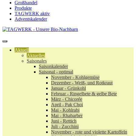
Großhandel
Produkte
TAGWERK aktiv
Adventskalender
Aktuell
Aktuelles
Saisonales
Saisonkalender
Saisonal - optimal
November - Kohlgemüse
Dezember - Weiß- und Rotkraut
Januar - Grünkohl
Februar - Ringelbete & gelbe Bete
März - Chicorée
April - Pak Choi
Mai - Kohlrabi
Mai - Rhabarber
Juni - Rettich
Juli - Zucchini
November - rote und violette Kartoffeln