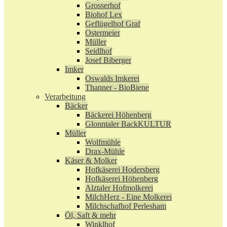
Grosserhof
Biohof Lex
Geflügelhof Graf
Ostermeier
Müller
Seidlhof
Josef Biberger
Imker
Oswalds Imkerei
Thanner - BioBiene
Verarbeitung
Bäcker
Bäckerei Höhenberg
Glonntaler BackKULTUR
Müller
Wolfmühle
Drax-Mühle
Käser & Molker
Hofkäserei Hodersberg
Hofkäserei Höhenberg
Alztaler Hofmolkerei
MilchHerz - Eine Molkerei
Milchschafhof Perlesham
Öl, Saft & mehr
Winklhof