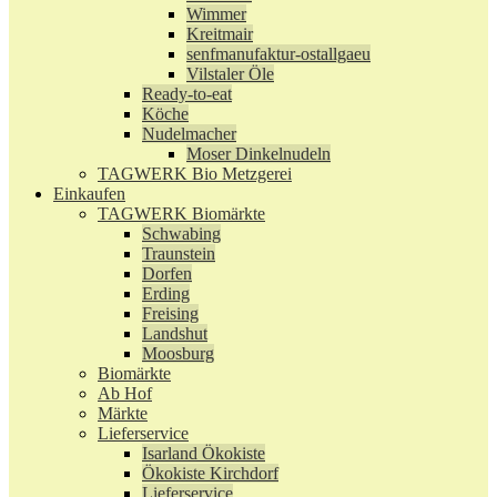
Wimmer
Kreitmair
senfmanufaktur-ostallgaeu
Vilstaler Öle
Ready-to-eat
Köche
Nudelmacher
Moser Dinkelnudeln
TAGWERK Bio Metzgerei
Einkaufen
TAGWERK Biomärkte
Schwabing
Traunstein
Dorfen
Erding
Freising
Landshut
Moosburg
Biomärkte
Ab Hof
Märkte
Lieferservice
Isarland Ökokiste
Ökokiste Kirchdorf
Lieferservice