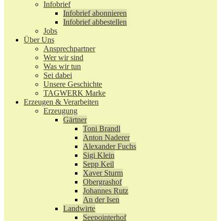
Infobrief
Infobrief abonnieren
Infobrief abbestellen
Jobs
Über Uns
Ansprechpartner
Wer wir sind
Was wir tun
Sei dabei
Unsere Geschichte
TAGWERK Marke
Erzeugen & Verarbeiten
Erzeugung
Gärtner
Toni Brandl
Anton Naderer
Alexander Fuchs
Sigi Klein
Sepp Keil
Xaver Sturm
Obergrashof
Johannes Rutz
An der Isen
Landwirte
Seepointerhof