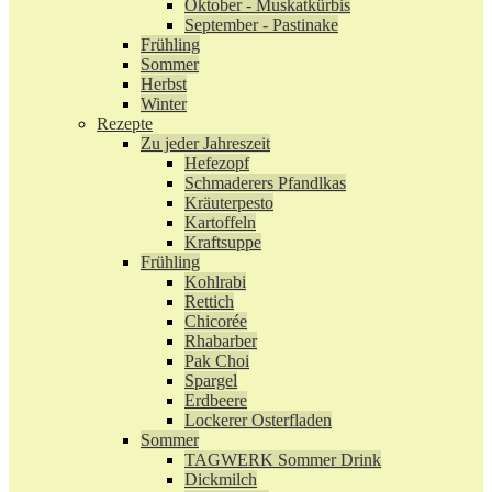
Oktober - Muskatkürbis
September - Pastinake
Frühling
Sommer
Herbst
Winter
Rezepte
Zu jeder Jahreszeit
Hefezopf
Schmaderers Pfandlkas
Kräuterpesto
Kartoffeln
Kraftsuppe
Frühling
Kohlrabi
Rettich
Chicorée
Rhabarber
Pak Choi
Spargel
Erdbeere
Lockerer Osterfladen
Sommer
TAGWERK Sommer Drink
Dickmilch