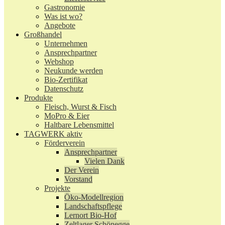
Gastronomie
Was ist wo?
Angebote
Großhandel
Unternehmen
Ansprechpartner
Webshop
Neukunde werden
Bio-Zertifikat
Datenschutz
Produkte
Fleisch, Wurst & Fisch
MoPro & Eier
Haltbare Lebensmittel
TAGWERK aktiv
Förderverein
Ansprechpartner
Vielen Dank
Der Verein
Vorstand
Projekte
Öko-Modellregion
Landschaftspflege
Lernort Bio-Hof
Zeltlager Schönegge