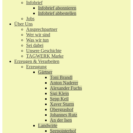
Infobrief
Infobrief abonnieren
Infobrief abbestellen
Jobs
Über Uns
Ansprechpartner
Wer wir sind
Was wir tun
Sei dabei
Unsere Geschichte
TAGWERK Marke
Erzeugen & Verarbeiten
Erzeugung
Gärtner
Toni Brandl
Anton Naderer
Alexander Fuchs
Sigi Klein
Sepp Keil
Xaver Sturm
Obergrashof
Johannes Rutz
An der Isen
Landwirte
Seepointerhof