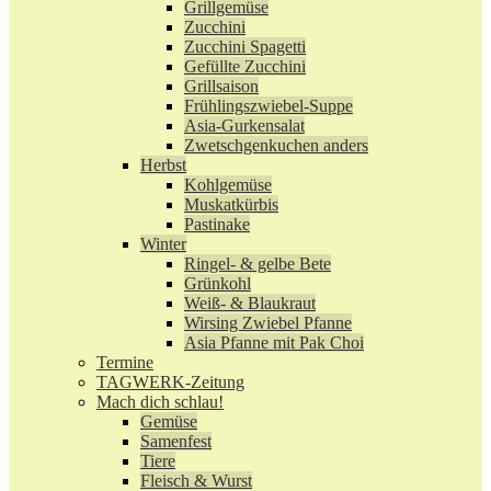
Grillgemüse
Zucchini
Zucchini Spagetti
Gefüllte Zucchini
Grillsaison
Frühlingszwiebel-Suppe
Asia-Gurkensalat
Zwetschgenkuchen anders
Herbst
Kohlgemüse
Muskatkürbis
Pastinake
Winter
Ringel- & gelbe Bete
Grünkohl
Weiß- & Blaukraut
Wirsing Zwiebel Pfanne
Asia Pfanne mit Pak Choi
Termine
TAGWERK-Zeitung
Mach dich schlau!
Gemüse
Samenfest
Tiere
Fleisch & Wurst