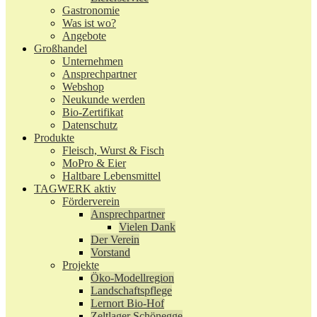
Gastronomie
Was ist wo?
Angebote
Großhandel
Unternehmen
Ansprechpartner
Webshop
Neukunde werden
Bio-Zertifikat
Datenschutz
Produkte
Fleisch, Wurst & Fisch
MoPro & Eier
Haltbare Lebensmittel
TAGWERK aktiv
Förderverein
Ansprechpartner
Vielen Dank
Der Verein
Vorstand
Projekte
Öko-Modellregion
Landschaftspflege
Lernort Bio-Hof
Zeltlager Schönegge