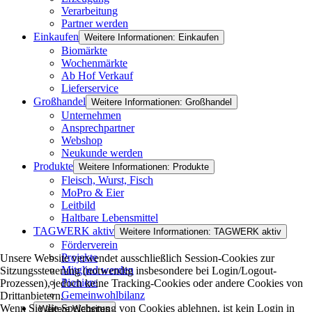
Verarbeitung
Partner werden
Einkaufen
Weitere Informationen: Einkaufen
Biomärkte
Wochenmärkte
Ab Hof Verkauf
Lieferservice
Großhandel
Weitere Informationen: Großhandel
Unternehmen
Ansprechpartner
Webshop
Neukunde werden
Produkte
Weitere Informationen: Produkte
Fleisch, Wurst, Fisch
MoPro & Eier
Leitbild
Haltbare Lebensmittel
TAGWERK aktiv
Weitere Informationen: TAGWERK aktiv
Förderverein
Projekte
Unsere Website verwendet ausschließlich Session-Cookies zur
Mitglied werden
Sitzungssteuerung (notwendig insbesondere bei Login/Logout-
Pioniere
Prozessen), jedoch keine Tracking-Cookies oder andere Cookies von
Gemeinwohlbilanz
Drittanbietern.
Wenn Sie die Speicherung von Cookies ablehnen, ist kein Login in
Weitere Websites