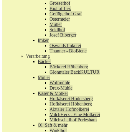
Grosserhof
Biohof Lex
Geflügelhof Graf
Ostermeier
Müller
Seidlhof
Josef Biberger
Imker
Oswalds Imkerei
Thanner - BioBiene
Verarbeitung
Bäcker
Bäckerei Höhenberg
Glonntaler BackKULTUR
Müller
Wolfmühle
Drax-Mühle
Käser & Molker
Hofkäserei Hodersberg
Hofkäserei Höhenberg
Alztaler Hofmolkerei
MilchHerz - Eine Molkerei
Milchschafhof Perlesham
Öl, Saft & mehr
Winklhof