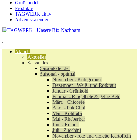
Großhandel
Produkte
TAGWERK aktiv
Adventskalender
Aktuell
Aktuelles
Saisonales
Saisonkalender
Saisonal - optimal
November - Kohlgemüse
Dezember - Weiß- und Rotkraut
Januar - Grünkohl
Februar - Ringelbete & gelbe Bete
März - Chicorée
April - Pak Choi
Mai - Kohlrabi
Mai - Rhabarber
Juni - Rettich
Juli - Zucchini
November - rote und violette Kartoffeln