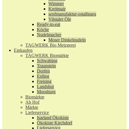
Wimmer
Kreitmair
senfmanufaktur-ostallgaeu
Vilstaler Öle
Ready-to-eat
Köche
Nudelmacher
Moser Dinkelnudeln
TAGWERK Bio Metzgerei
Einkaufen
TAGWERK Biomärkte
Schwabing
Traunstein
Dorfen
Erding
Freising
Landshut
Moosburg
Biomärkte
Ab Hof
Märkte
Lieferservice
Isarland Ökokiste
Ökokiste Kirchdorf
Lieferservice