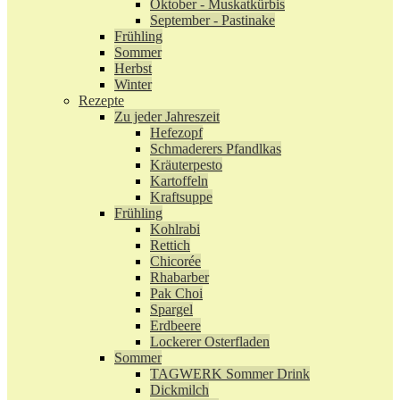
Oktober - Muskatkürbis
September - Pastinake
Frühling
Sommer
Herbst
Winter
Rezepte
Zu jeder Jahreszeit
Hefezopf
Schmaderers Pfandlkas
Kräuterpesto
Kartoffeln
Kraftsuppe
Frühling
Kohlrabi
Rettich
Chicorée
Rhabarber
Pak Choi
Spargel
Erdbeere
Lockerer Osterfladen
Sommer
TAGWERK Sommer Drink
Dickmilch