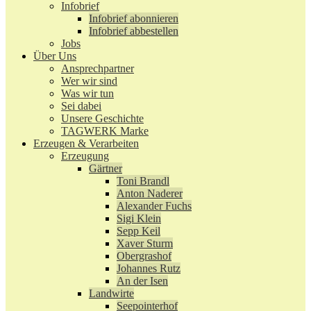
Infobrief
Infobrief abonnieren
Infobrief abbestellen
Jobs
Über Uns
Ansprechpartner
Wer wir sind
Was wir tun
Sei dabei
Unsere Geschichte
TAGWERK Marke
Erzeugen & Verarbeiten
Erzeugung
Gärtner
Toni Brandl
Anton Naderer
Alexander Fuchs
Sigi Klein
Sepp Keil
Xaver Sturm
Obergrashof
Johannes Rutz
An der Isen
Landwirte
Seepointerhof