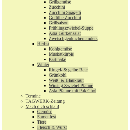
Grillgemüse
Zucchini
Zucchini Spagetti
Gefüllte Zucchini
Grillsaison
Frühlingszwiebel-Suppe
Asia-Gurkensalat
Zwetschgenkuchen anders
Herbst
Kohlgemüse
Muskatkürbis
Pastinake
Winter
Ringel- & gelbe Bete
Grünkohl
Weiß- & Blaukraut
Wirsing Zwiebel Pfanne
Asia Pfanne mit Pak Choi
Termine
TAGWERK-Zeitung
Mach dich schlau!
Gemüse
Samenfest
Tiere
Fleisch & Wurst