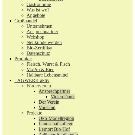
Gastronomie
Was ist wo?
Angebote
Großhandel
Unternehmen
Ansprechpartner
Webshop
Neukunde werden
Bio-Zertifikat
Datenschutz
Produkte
Fleisch, Wurst & Fisch
MoPro & Eier
Haltbare Lebensmittel
TAGWERK aktiv
Förderverein
Ansprechpartner
Vielen Dank
Der Verein
Vorstand
Projekte
Öko-Modellregion
Landschaftspflege
Lernort Bio-Hof
Zeltlager Schönegge