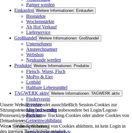
Partner werden
Einkaufen
Weitere Informationen: Einkaufen
Biomärkte
Wochenmärkte
Ab Hof Verkauf
Lieferservice
Großhandel
Weitere Informationen: Großhandel
Unternehmen
Ansprechpartner
Webshop
Neukunde werden
Produkte
Weitere Informationen: Produkte
Fleisch, Wurst, Fisch
MoPro & Eier
Leitbild
Haltbare Lebensmittel
TAGWERK aktiv
Weitere Informationen: TAGWERK aktiv
Förderverein
Projekte
Unsere Website verwendet ausschließlich Session-Cookies zur
Mitglied werden
Sitzungssteuerung (notwendig insbesondere bei Login/Logout-
Pioniere
Prozessen), jedoch keine Tracking-Cookies oder andere Cookies von
Gemeinwohlbilanz
Drittanbietern.
Wenn Sie die Speicherung von Cookies ablehnen, ist kein Login in
Weitere Websites
den internen Bereich mehr möglich.
tagwerkbiometzgerei.de