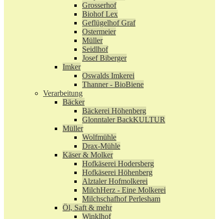
Grosserhof
Biohof Lex
Geflügelhof Graf
Ostermeier
Müller
Seidlhof
Josef Biberger
Imker
Oswalds Imkerei
Thanner - BioBiene
Verarbeitung
Bäcker
Bäckerei Höhenberg
Glonntaler BackKULTUR
Müller
Wolfmühle
Drax-Mühle
Käser & Molker
Hofkäserei Hodersberg
Hofkäserei Höhenberg
Alztaler Hofmolkerei
MilchHerz - Eine Molkerei
Milchschafhof Perlesham
Öl, Saft & mehr
Winklhof