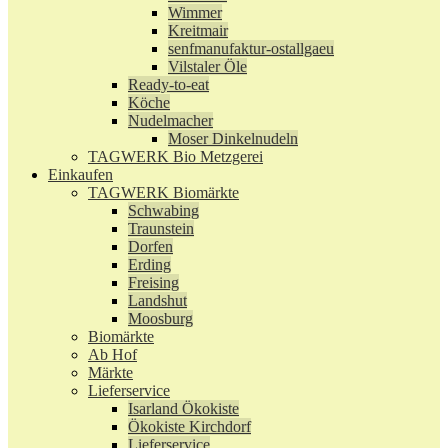
Wimmer
Kreitmair
senfmanufaktur-ostallgaeu
Vilstaler Öle
Ready-to-eat
Köche
Nudelmacher
Moser Dinkelnudeln
TAGWERK Bio Metzgerei
Einkaufen
TAGWERK Biomärkte
Schwabing
Traunstein
Dorfen
Erding
Freising
Landshut
Moosburg
Biomärkte
Ab Hof
Märkte
Lieferservice
Isarland Ökokiste
Ökokiste Kirchdorf
Lieferservice