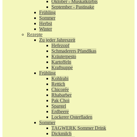
Oktober - Muskatkürbis
September - Pastinake
Frühling
Sommer
Herbst
Winter
Rezepte
Zu jeder Jahreszeit
Hefezopf
Schmaderers Pfandlkas
Kräuterpesto
Kartoffeln
Kraftsuppe
Frühling
Kohlrabi
Rettich
Chicorée
Rhabarber
Pak Choi
Spargel
Erdbeere
Lockerer Osterfladen
Sommer
TAGWERK Sommer Drink
Dickmilch