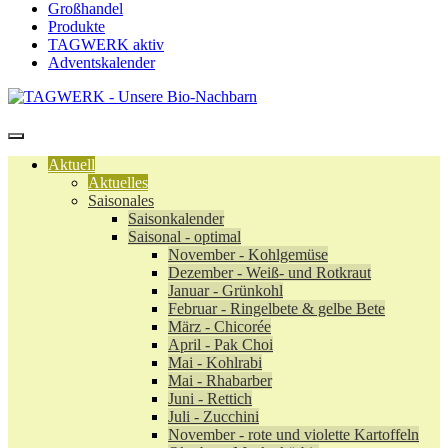
Großhandel
Produkte
TAGWERK aktiv
Adventskalender
Aktuell
Aktuelles
Saisonales
Saisonkalender
Saisonal - optimal
November - Kohlgemüse
Dezember - Weiß- und Rotkraut
Januar - Grünkohl
Februar - Ringelbete & gelbe Bete
März - Chicorée
April - Pak Choi
Mai - Kohlrabi
Mai - Rhabarber
Juni - Rettich
Juli - Zucchini
November - rote und violette Kartoffeln