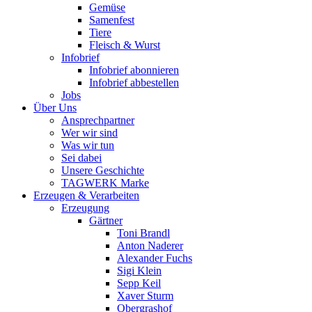
Gemüse
Samenfest
Tiere
Fleisch & Wurst
Infobrief
Infobrief abonnieren
Infobrief abbestellen
Jobs
Über Uns
Ansprechpartner
Wer wir sind
Was wir tun
Sei dabei
Unsere Geschichte
TAGWERK Marke
Erzeugen & Verarbeiten
Erzeugung
Gärtner
Toni Brandl
Anton Naderer
Alexander Fuchs
Sigi Klein
Sepp Keil
Xaver Sturm
Obergrashof