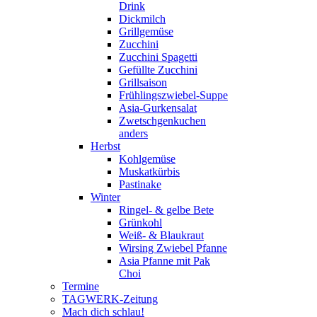
Drink
Dickmilch
Grillgemüse
Zucchini
Zucchini Spagetti
Gefüllte Zucchini
Grillsaison
Frühlingszwiebel-Suppe
Asia-Gurkensalat
Zwetschgenkuchen
anders
Herbst
Kohlgemüse
Muskatkürbis
Pastinake
Winter
Ringel- & gelbe Bete
Grünkohl
Weiß- & Blaukraut
Wirsing Zwiebel Pfanne
Asia Pfanne mit Pak
Choi
Termine
TAGWERK-Zeitung
Mach dich schlau!