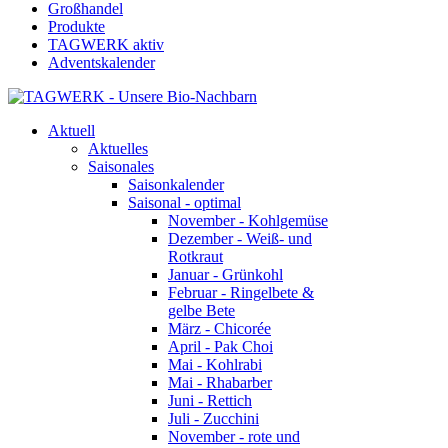
Großhandel
Produkte
TAGWERK aktiv
Adventskalender
Aktuell
Aktuelles
Saisonales
Saisonkalender
Saisonal - optimal
November - Kohlgemüse
Dezember - Weiß- und
Rotkraut
Januar - Grünkohl
Februar - Ringelbete &
gelbe Bete
März - Chicorée
April - Pak Choi
Mai - Kohlrabi
Mai - Rhabarber
Juni - Rettich
Juli - Zucchini
November - rote und