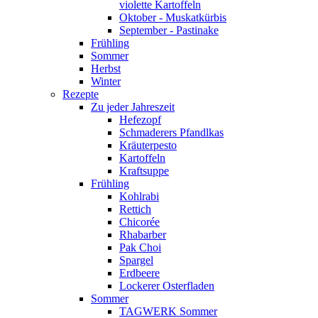
violette Kartoffeln
Oktober - Muskatkürbis
September - Pastinake
Frühling
Sommer
Herbst
Winter
Rezepte
Zu jeder Jahreszeit
Hefezopf
Schmaderers Pfandlkas
Kräuterpesto
Kartoffeln
Kraftsuppe
Frühling
Kohlrabi
Rettich
Chicorée
Rhabarber
Pak Choi
Spargel
Erdbeere
Lockerer Osterfladen
Sommer
TAGWERK Sommer