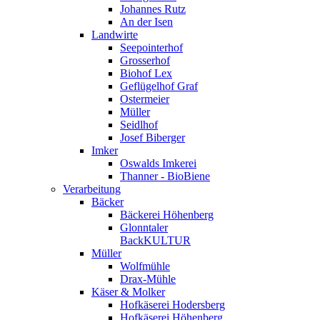
Johannes Rutz
An der Isen
Landwirte
Seepointerhof
Grosserhof
Biohof Lex
Geflügelhof Graf
Ostermeier
Müller
Seidlhof
Josef Biberger
Imker
Oswalds Imkerei
Thanner - BioBiene
Verarbeitung
Bäcker
Bäckerei Höhenberg
Glonntaler
BackKULTUR
Müller
Wolfmühle
Drax-Mühle
Käser & Molker
Hofkäserei Hodersberg
Hofkäserei Höhenberg