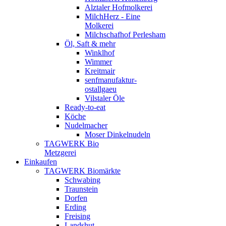
Alztaler Hofmolkerei
MilchHerz - Eine
Molkerei
Milchschafhof Perlesham
Öl, Saft & mehr
Winklhof
Wimmer
Kreitmair
senfmanufaktur-
ostallgaeu
Vilstaler Öle
Ready-to-eat
Köche
Nudelmacher
Moser Dinkelnudeln
TAGWERK Bio
Metzgerei
Einkaufen
TAGWERK Biomärkte
Schwabing
Traunstein
Dorfen
Erding
Freising
Landshut