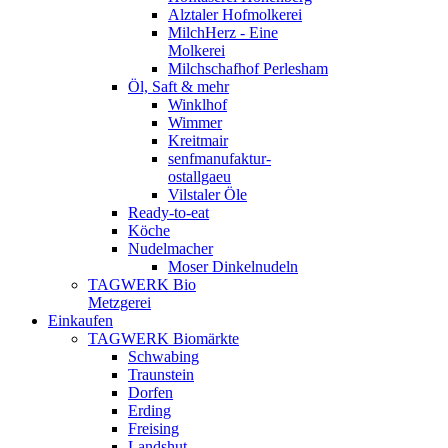
Alztaler Hofmolkerei
MilchHerz - Eine
Molkerei
Milchschafhof Perlesham
Öl, Saft & mehr
Winklhof
Wimmer
Kreitmair
senfmanufaktur-
ostallgaeu
Vilstaler Öle
Ready-to-eat
Köche
Nudelmacher
Moser Dinkelnudeln
TAGWERK Bio
Metzgerei
Einkaufen
TAGWERK Biomärkte
Schwabing
Traunstein
Dorfen
Erding
Freising
Landshut