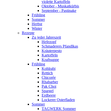
violette Kartoffeln
Oktober - Muskatkürbis
September - Pastinake
Frühling
Sommer
Herbst
Winter
Rezepte
Zu jeder Jahreszeit
Hefezopf
Schmaderers Pfandlkas
Kräuterpesto
Kartoffeln
Kraftsuppe
Frühling
Kohlrabi
Rettich
Chicorée
Rhabarber
Pak Choi
Spargel
Erdbeere
Lockerer Osterfladen
Sommer
TAGWERK Sommer