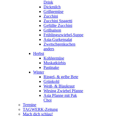
Drink
Dickmilch
Grillgemüse
Zucchini
Zucchini Spagetti
Gefüllte Zucchini
Grillsaison
Frühlingszwiebel-Suppe
Asia-Gurkensalat
Zwetschgenkuchen
anders
Herbst
Kohlgemüse
Muskatkürbis
Pastinake
Winter
Ringel- & gelbe Bete
Grünkohl
Weiß- & Blaukraut
Wirsing Zwiebel Pfanne
Asia Pfanne mit Pak
Choi
Termine
TAGWERK-Zeitung
Mach dich schlau!