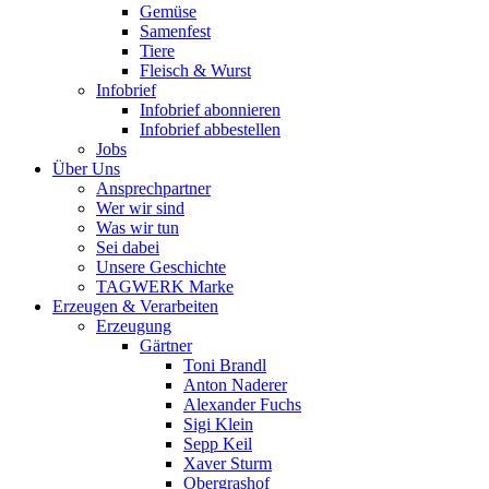
Gemüse
Samenfest
Tiere
Fleisch & Wurst
Infobrief
Infobrief abonnieren
Infobrief abbestellen
Jobs
Über Uns
Ansprechpartner
Wer wir sind
Was wir tun
Sei dabei
Unsere Geschichte
TAGWERK Marke
Erzeugen & Verarbeiten
Erzeugung
Gärtner
Toni Brandl
Anton Naderer
Alexander Fuchs
Sigi Klein
Sepp Keil
Xaver Sturm
Obergrashof