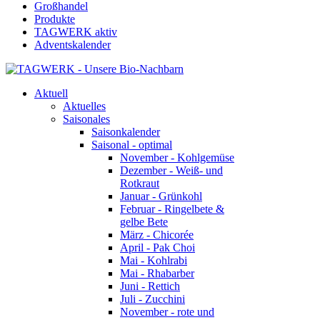
Großhandel
Produkte
TAGWERK aktiv
Adventskalender
Aktuell
Aktuelles
Saisonales
Saisonkalender
Saisonal - optimal
November - Kohlgemüse
Dezember - Weiß- und
Rotkraut
Januar - Grünkohl
Februar - Ringelbete &
gelbe Bete
März - Chicorée
April - Pak Choi
Mai - Kohlrabi
Mai - Rhabarber
Juni - Rettich
Juli - Zucchini
November - rote und