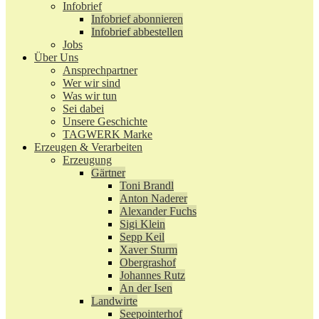
Infobrief
Infobrief abonnieren
Infobrief abbestellen
Jobs
Über Uns
Ansprechpartner
Wer wir sind
Was wir tun
Sei dabei
Unsere Geschichte
TAGWERK Marke
Erzeugen & Verarbeiten
Erzeugung
Gärtner
Toni Brandl
Anton Naderer
Alexander Fuchs
Sigi Klein
Sepp Keil
Xaver Sturm
Obergrashof
Johannes Rutz
An der Isen
Landwirte
Seepointerhof