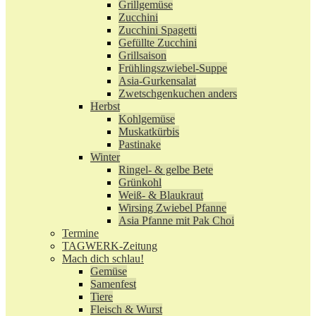
Grillgemüse
Zucchini
Zucchini Spagetti
Gefüllte Zucchini
Grillsaison
Frühlingszwiebel-Suppe
Asia-Gurkensalat
Zwetschgenkuchen anders
Herbst
Kohlgemüse
Muskatkürbis
Pastinake
Winter
Ringel- & gelbe Bete
Grünkohl
Weiß- & Blaukraut
Wirsing Zwiebel Pfanne
Asia Pfanne mit Pak Choi
Termine
TAGWERK-Zeitung
Mach dich schlau!
Gemüse
Samenfest
Tiere
Fleisch & Wurst