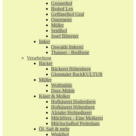
Grosserhof
Biohof Lex
Geflügelhof Graf
Ostermeier
Müller
Seidlhof
Josef Biberger
Imker
Oswalds Imkerei
Thanner - BioBiene
Verarbeitung
Bäcker
Bäckerei Höhenberg
Glonntaler BackKULTUR
Müller
Wolfmühle
Drax-Mühle
Käser & Molker
Hofkäserei Hodersberg
Hofkäserei Höhenberg
Alztaler Hofmolkerei
MilchHerz - Eine Molkerei
Milchschafhof Perlesham
Öl, Saft & mehr
Winklhof