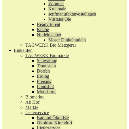
Wimmer
Kreitmair
senfmanufaktur-ostallgaeu
Vilstaler Öle
Ready-to-eat
Köche
Nudelmacher
Moser Dinkelnudeln
TAGWERK Bio Metzgerei
Einkaufen
TAGWERK Biomärkte
Schwabing
Traunstein
Dorfen
Erding
Freising
Landshut
Moosburg
Biomärkte
Ab Hof
Märkte
Lieferservice
Isarland Ökokiste
Ökokiste Kirchdorf
Lieferservice