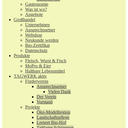
Gastronomie
Was ist wo?
Angebote
Großhandel
Unternehmen
Ansprechpartner
Webshop
Neukunde werden
Bio-Zertifikat
Datenschutz
Produkte
Fleisch, Wurst & Fisch
MoPro & Eier
Haltbare Lebensmittel
TAGWERK aktiv
Förderverein
Ansprechpartner
Vielen Dank
Der Verein
Vorstand
Projekte
Öko-Modellregion
Landschaftspflege
Lernort Bio-Hof
Zeltlager Schönegge