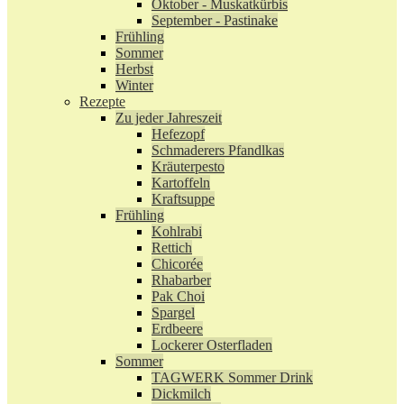
Oktober - Muskatkürbis
September - Pastinake
Frühling
Sommer
Herbst
Winter
Rezepte
Zu jeder Jahreszeit
Hefezopf
Schmaderers Pfandlkas
Kräuterpesto
Kartoffeln
Kraftsuppe
Frühling
Kohlrabi
Rettich
Chicorée
Rhabarber
Pak Choi
Spargel
Erdbeere
Lockerer Osterfladen
Sommer
TAGWERK Sommer Drink
Dickmilch