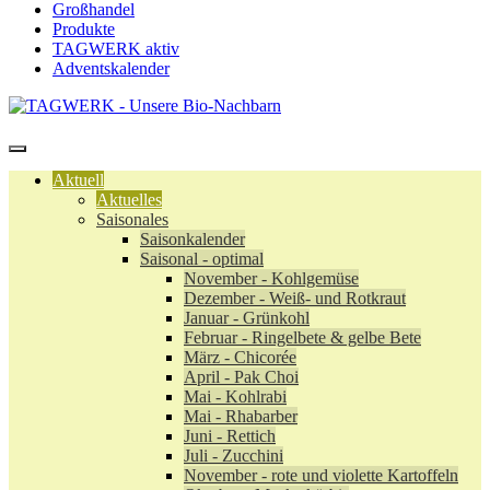
Großhandel
Produkte
TAGWERK aktiv
Adventskalender
Aktuell
Aktuelles
Saisonales
Saisonkalender
Saisonal - optimal
November - Kohlgemüse
Dezember - Weiß- und Rotkraut
Januar - Grünkohl
Februar - Ringelbete & gelbe Bete
März - Chicorée
April - Pak Choi
Mai - Kohlrabi
Mai - Rhabarber
Juni - Rettich
Juli - Zucchini
November - rote und violette Kartoffeln