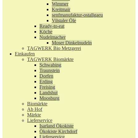
Wimmer
Kreitmair
senfmanufaktur-ostallgaeu
Vilstaler Öle
Ready-to-eat
Köche
Nudelmacher
Moser Dinkelnudeln
TAGWERK Bio Metzgerei
Einkaufen
TAGWERK Biomärkte
Schwabing
Traunstein
Dorfen
Erding
Freising
Landshut
Moosburg
Biomärkte
Ab Hof
Märkte
Lieferservice
Isarland Ökokiste
Ökokiste Kirchdorf
Lieferservice