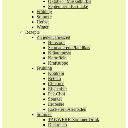
Oktober - Muskatkürbis
September - Pastinake
Frühling
Sommer
Herbst
Winter
Rezepte
Zu jeder Jahreszeit
Hefezopf
Schmaderers Pfandlkas
Kräuterpesto
Kartoffeln
Kraftsuppe
Frühling
Kohlrabi
Rettich
Chicorée
Rhabarber
Pak Choi
Spargel
Erdbeere
Lockerer Osterfladen
Sommer
TAGWERK Sommer Drink
Dickmilch