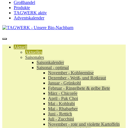
Großhandel
Produkte
TAGWERK aktiv
Adventskalender
Aktuell
Aktuelles
Saisonales
Saisonkalender
Saisonal - optimal
November - Kohlgemüse
Dezember - Weiß- und Rotkraut
Januar - Grünkohl
Februar - Ringelbete & gelbe Bete
März - Chicorée
April - Pak Choi
Mai - Kohlrabi
Mai - Rhabarber
Juni - Rettich
Juli - Zucchini
November - rote und violette Kartoffeln