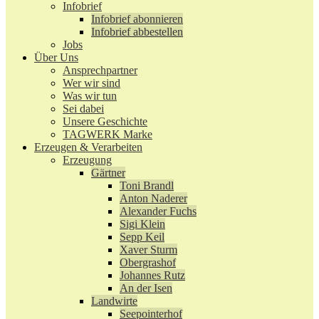
Infobrief
Infobrief abonnieren
Infobrief abbestellen
Jobs
Über Uns
Ansprechpartner
Wer wir sind
Was wir tun
Sei dabei
Unsere Geschichte
TAGWERK Marke
Erzeugen & Verarbeiten
Erzeugung
Gärtner
Toni Brandl
Anton Naderer
Alexander Fuchs
Sigi Klein
Sepp Keil
Xaver Sturm
Obergrashof
Johannes Rutz
An der Isen
Landwirte
Seepointerhof