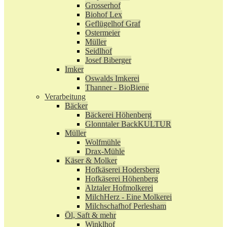
Grosserhof
Biohof Lex
Geflügelhof Graf
Ostermeier
Müller
Seidlhof
Josef Biberger
Imker
Oswalds Imkerei
Thanner - BioBiene
Verarbeitung
Bäcker
Bäckerei Höhenberg
Glonntaler BackKULTUR
Müller
Wolfmühle
Drax-Mühle
Käser & Molker
Hofkäserei Hodersberg
Hofkäserei Höhenberg
Alztaler Hofmolkerei
MilchHerz - Eine Molkerei
Milchschafhof Perlesham
Öl, Saft & mehr
Winklhof