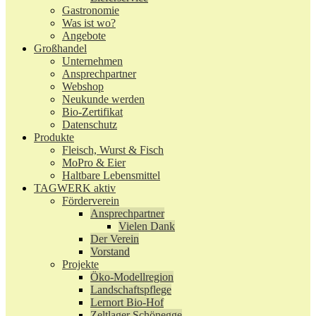
Gastronomie
Was ist wo?
Angebote
Großhandel
Unternehmen
Ansprechpartner
Webshop
Neukunde werden
Bio-Zertifikat
Datenschutz
Produkte
Fleisch, Wurst & Fisch
MoPro & Eier
Haltbare Lebensmittel
TAGWERK aktiv
Förderverein
Ansprechpartner
Vielen Dank
Der Verein
Vorstand
Projekte
Öko-Modellregion
Landschaftspflege
Lernort Bio-Hof
Zeltlager Schönegge