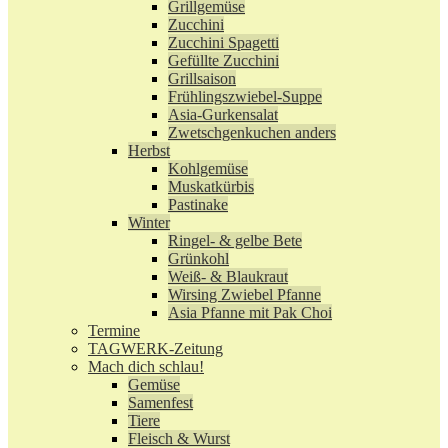
Grillgemüse
Zucchini
Zucchini Spagetti
Gefüllte Zucchini
Grillsaison
Frühlingszwiebel-Suppe
Asia-Gurkensalat
Zwetschgenkuchen anders
Herbst
Kohlgemüse
Muskatkürbis
Pastinake
Winter
Ringel- & gelbe Bete
Grünkohl
Weiß- & Blaukraut
Wirsing Zwiebel Pfanne
Asia Pfanne mit Pak Choi
Termine
TAGWERK-Zeitung
Mach dich schlau!
Gemüse
Samenfest
Tiere
Fleisch & Wurst