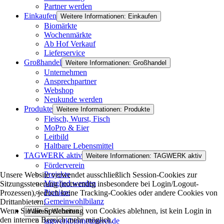
Partner werden
Einkaufen
Weitere Informationen: Einkaufen
Biomärkte
Wochenmärkte
Ab Hof Verkauf
Lieferservice
Großhandel
Weitere Informationen: Großhandel
Unternehmen
Ansprechpartner
Webshop
Neukunde werden
Produkte
Weitere Informationen: Produkte
Fleisch, Wurst, Fisch
MoPro & Eier
Leitbild
Haltbare Lebensmittel
TAGWERK aktiv
Weitere Informationen: TAGWERK aktiv
Förderverein
Projekte
Unsere Website verwendet ausschließlich Session-Cookies zur
Mitglied werden
Sitzungssteuerung (notwendig insbesondere bei Login/Logout-
Pioniere
Prozessen), jedoch keine Tracking-Cookies oder andere Cookies von
Gemeinwohlbilanz
Drittanbietern.
Wenn Sie die Speicherung von Cookies ablehnen, ist kein Login in
Weitere Websites
den internen Bereich mehr möglich.
tagwerkbiometzgerei.de