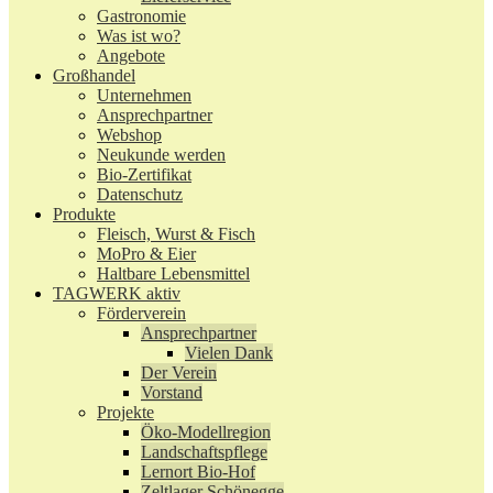
Gastronomie
Was ist wo?
Angebote
Großhandel
Unternehmen
Ansprechpartner
Webshop
Neukunde werden
Bio-Zertifikat
Datenschutz
Produkte
Fleisch, Wurst & Fisch
MoPro & Eier
Haltbare Lebensmittel
TAGWERK aktiv
Förderverein
Ansprechpartner
Vielen Dank
Der Verein
Vorstand
Projekte
Öko-Modellregion
Landschaftspflege
Lernort Bio-Hof
Zeltlager Schönegge