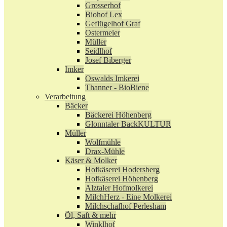
Grosserhof
Biohof Lex
Geflügelhof Graf
Ostermeier
Müller
Seidlhof
Josef Biberger
Imker
Oswalds Imkerei
Thanner - BioBiene
Verarbeitung
Bäcker
Bäckerei Höhenberg
Glonntaler BackKULTUR
Müller
Wolfmühle
Drax-Mühle
Käser & Molker
Hofkäserei Hodersberg
Hofkäserei Höhenberg
Alztaler Hofmolkerei
MilchHerz - Eine Molkerei
Milchschafhof Perlesham
Öl, Saft & mehr
Winklhof