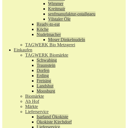
Wimmer
Kreitmair
senfmanufaktur-ostallgaeu
Vilstaler Öle
Ready-to-eat
Köche
Nudelmacher
Moser Dinkelnudeln
TAGWERK Bio Metzgerei
Einkaufen
TAGWERK Biomärkte
Schwabing
Traunstein
Dorfen
Erding
Freising
Landshut
Moosburg
Biomärkte
Ab Hof
Märkte
Lieferservice
Isarland Ökokiste
Ökokiste Kirchdorf
Lieferservice