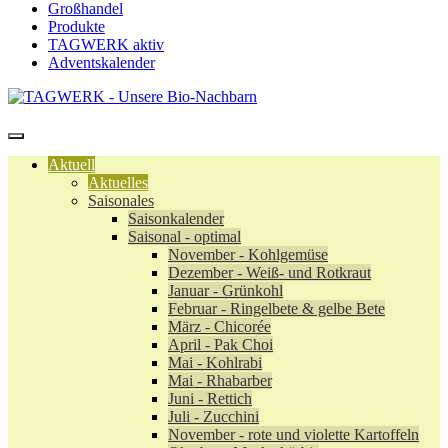
Großhandel
Produkte
TAGWERK aktiv
Adventskalender
Aktuell
Aktuelles
Saisonales
Saisonkalender
Saisonal - optimal
November - Kohlgemüse
Dezember - Weiß- und Rotkraut
Januar - Grünkohl
Februar - Ringelbete & gelbe Bete
März - Chicorée
April - Pak Choi
Mai - Kohlrabi
Mai - Rhabarber
Juni - Rettich
Juli - Zucchini
November - rote und violette Kartoffeln