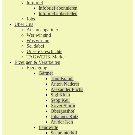
Infobrief
Infobrief abonnieren
Infobrief abbestellen
Jobs
Über Uns
Ansprechpartner
Wer wir sind
Was wir tun
Sei dabei
Unsere Geschichte
TAGWERK Marke
Erzeugen & Verarbeiten
Erzeugung
Gärtner
Toni Brandl
Anton Naderer
Alexander Fuchs
Sigi Klein
Sepp Keil
Xaver Sturm
Obergrashof
Johannes Rutz
An der Isen
Landwirte
Seepointerhof