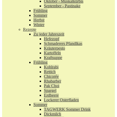
Oktober - Muskatkürbis
September - Pastinake
Frühling
Sommer
Herbst
Winter
Rezepte
Zu jeder Jahreszeit
Hefezopf
Schmaderers Pfandlkas
Kräuterpesto
Kartoffeln
Kraftsuppe
Frühling
Kohlrabi
Rettich
Chicorée
Rhabarber
Pak Choi
Spargel
Erdbeere
Lockerer Osterfladen
Sommer
TAGWERK Sommer Drink
Dickmilch