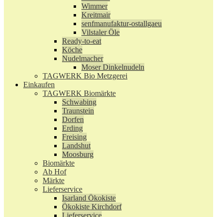
Wimmer
Kreitmair
senfmanufaktur-ostallgaeu
Vilstaler Öle
Ready-to-eat
Köche
Nudelmacher
Moser Dinkelnudeln
TAGWERK Bio Metzgerei
Einkaufen
TAGWERK Biomärkte
Schwabing
Traunstein
Dorfen
Erding
Freising
Landshut
Moosburg
Biomärkte
Ab Hof
Märkte
Lieferservice
Isarland Ökokiste
Ökokiste Kirchdorf
Lieferservice