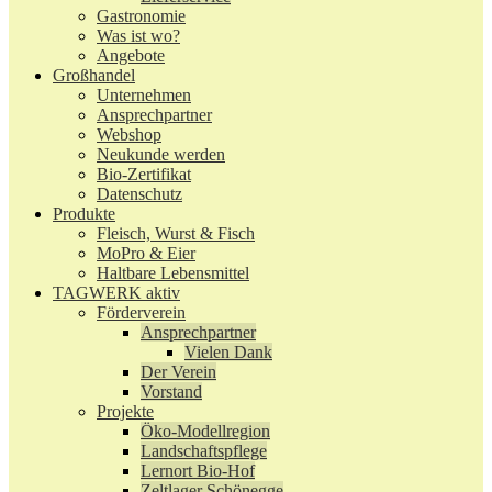
Gastronomie
Was ist wo?
Angebote
Großhandel
Unternehmen
Ansprechpartner
Webshop
Neukunde werden
Bio-Zertifikat
Datenschutz
Produkte
Fleisch, Wurst & Fisch
MoPro & Eier
Haltbare Lebensmittel
TAGWERK aktiv
Förderverein
Ansprechpartner
Vielen Dank
Der Verein
Vorstand
Projekte
Öko-Modellregion
Landschaftspflege
Lernort Bio-Hof
Zeltlager Schönegge