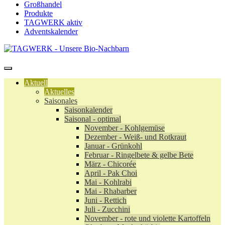
Großhandel
Produkte
TAGWERK aktiv
Adventskalender
Aktuell
Aktuelles
Saisonales
Saisonkalender
Saisonal - optimal
November - Kohlgemüse
Dezember - Weiß- und Rotkraut
Januar - Grünkohl
Februar - Ringelbete & gelbe Bete
März - Chicorée
April - Pak Choi
Mai - Kohlrabi
Mai - Rhabarber
Juni - Rettich
Juli - Zucchini
November - rote und violette Kartoffeln