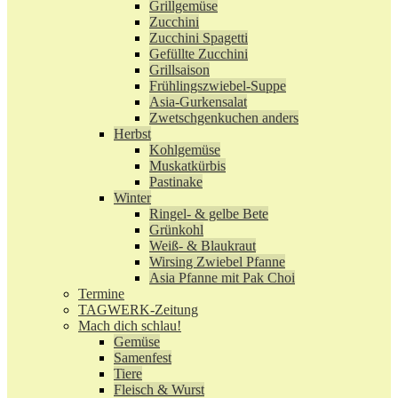
Grillgemüse
Zucchini
Zucchini Spagetti
Gefüllte Zucchini
Grillsaison
Frühlingszwiebel-Suppe
Asia-Gurkensalat
Zwetschgenkuchen anders
Herbst
Kohlgemüse
Muskatkürbis
Pastinake
Winter
Ringel- & gelbe Bete
Grünkohl
Weiß- & Blaukraut
Wirsing Zwiebel Pfanne
Asia Pfanne mit Pak Choi
Termine
TAGWERK-Zeitung
Mach dich schlau!
Gemüse
Samenfest
Tiere
Fleisch & Wurst