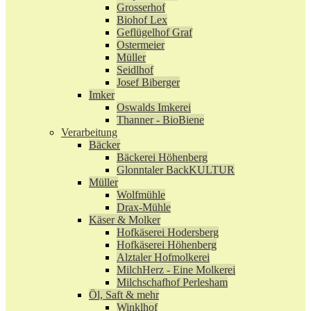
Grosserhof
Biohof Lex
Geflügelhof Graf
Ostermeier
Müller
Seidlhof
Josef Biberger
Imker
Oswalds Imkerei
Thanner - BioBiene
Verarbeitung
Bäcker
Bäckerei Höhenberg
Glonntaler BackKULTUR
Müller
Wolfmühle
Drax-Mühle
Käser & Molker
Hofkäserei Hodersberg
Hofkäserei Höhenberg
Alztaler Hofmolkerei
MilchHerz - Eine Molkerei
Milchschafhof Perlesham
Öl, Saft & mehr
Winklhof