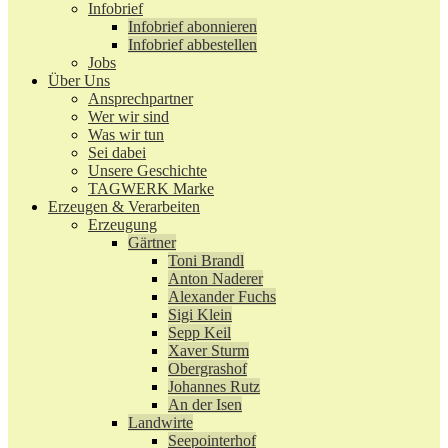
Infobrief
Infobrief abonnieren
Infobrief abbestellen
Jobs
Über Uns
Ansprechpartner
Wer wir sind
Was wir tun
Sei dabei
Unsere Geschichte
TAGWERK Marke
Erzeugen & Verarbeiten
Erzeugung
Gärtner
Toni Brandl
Anton Naderer
Alexander Fuchs
Sigi Klein
Sepp Keil
Xaver Sturm
Obergrashof
Johannes Rutz
An der Isen
Landwirte
Seepointerhof