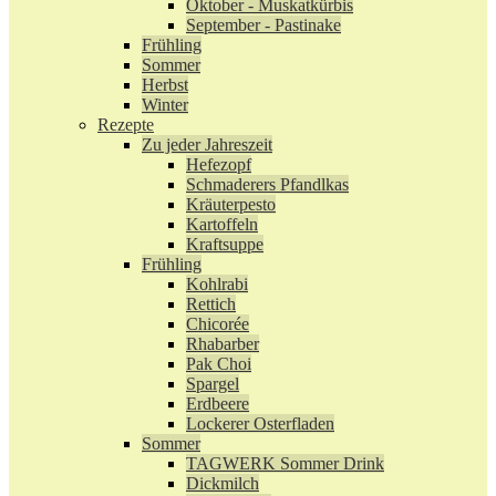
Oktober - Muskatkürbis
September - Pastinake
Frühling
Sommer
Herbst
Winter
Rezepte
Zu jeder Jahreszeit
Hefezopf
Schmaderers Pfandlkas
Kräuterpesto
Kartoffeln
Kraftsuppe
Frühling
Kohlrabi
Rettich
Chicorée
Rhabarber
Pak Choi
Spargel
Erdbeere
Lockerer Osterfladen
Sommer
TAGWERK Sommer Drink
Dickmilch