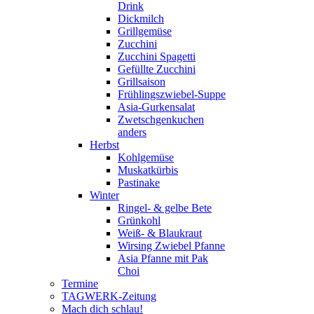
Drink
Dickmilch
Grillgemüse
Zucchini
Zucchini Spagetti
Gefüllte Zucchini
Grillsaison
Frühlingszwiebel-Suppe
Asia-Gurkensalat
Zwetschgenkuchen
anders
Herbst
Kohlgemüse
Muskatkürbis
Pastinake
Winter
Ringel- & gelbe Bete
Grünkohl
Weiß- & Blaukraut
Wirsing Zwiebel Pfanne
Asia Pfanne mit Pak
Choi
Termine
TAGWERK-Zeitung
Mach dich schlau!