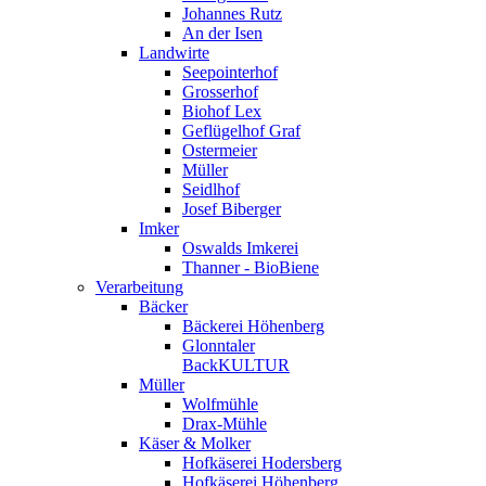
Johannes Rutz
An der Isen
Landwirte
Seepointerhof
Grosserhof
Biohof Lex
Geflügelhof Graf
Ostermeier
Müller
Seidlhof
Josef Biberger
Imker
Oswalds Imkerei
Thanner - BioBiene
Verarbeitung
Bäcker
Bäckerei Höhenberg
Glonntaler
BackKULTUR
Müller
Wolfmühle
Drax-Mühle
Käser & Molker
Hofkäserei Hodersberg
Hofkäserei Höhenberg