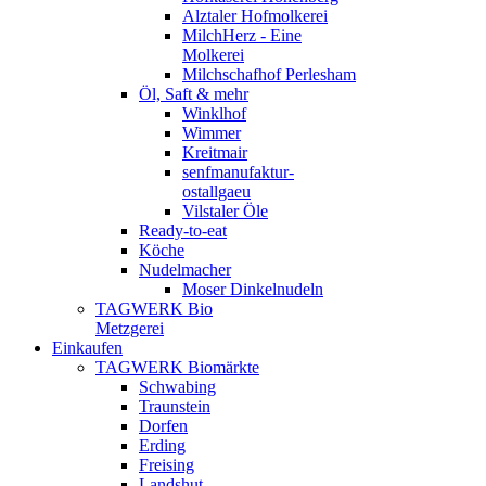
Alztaler Hofmolkerei
MilchHerz - Eine
Molkerei
Milchschafhof Perlesham
Öl, Saft & mehr
Winklhof
Wimmer
Kreitmair
senfmanufaktur-
ostallgaeu
Vilstaler Öle
Ready-to-eat
Köche
Nudelmacher
Moser Dinkelnudeln
TAGWERK Bio
Metzgerei
Einkaufen
TAGWERK Biomärkte
Schwabing
Traunstein
Dorfen
Erding
Freising
Landshut