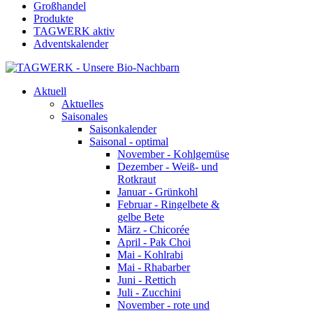
Großhandel
Produkte
TAGWERK aktiv
Adventskalender
Aktuell
Aktuelles
Saisonales
Saisonkalender
Saisonal - optimal
November - Kohlgemüse
Dezember - Weiß- und
Rotkraut
Januar - Grünkohl
Februar - Ringelbete &
gelbe Bete
März - Chicorée
April - Pak Choi
Mai - Kohlrabi
Mai - Rhabarber
Juni - Rettich
Juli - Zucchini
November - rote und