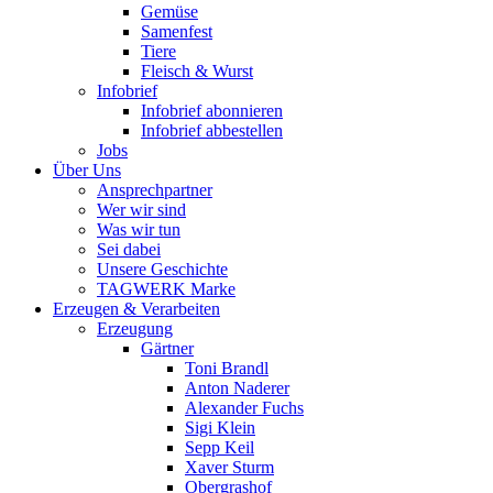
Gemüse
Samenfest
Tiere
Fleisch & Wurst
Infobrief
Infobrief abonnieren
Infobrief abbestellen
Jobs
Über Uns
Ansprechpartner
Wer wir sind
Was wir tun
Sei dabei
Unsere Geschichte
TAGWERK Marke
Erzeugen & Verarbeiten
Erzeugung
Gärtner
Toni Brandl
Anton Naderer
Alexander Fuchs
Sigi Klein
Sepp Keil
Xaver Sturm
Obergrashof