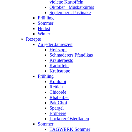
violette Kartoffeln
Oktober - Muskatkürbis
September - Pastinake
Frühling
Sommer
Herbst
Winter
Rezepte
Zu jeder Jahreszeit
Hefezopf
Schmaderers Pfandlkas
Kräuterpesto
Kartoffeln
Kraftsuppe
Frühling
Kohlrabi
Rettich
Chicorée
Rhabarber
Pak Choi
Spargel
Erdbeere
Lockerer Osterfladen
Sommer
TAGWERK Sommer