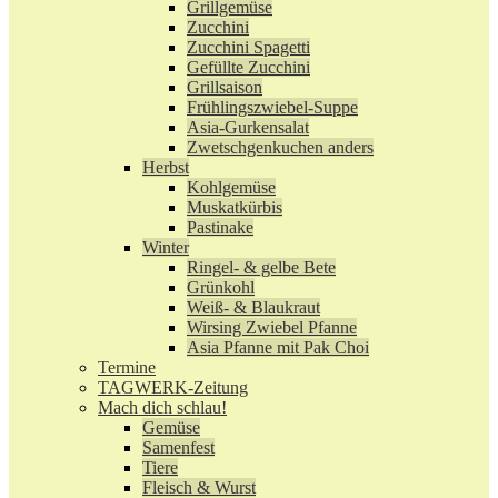
Grillgemüse
Zucchini
Zucchini Spagetti
Gefüllte Zucchini
Grillsaison
Frühlingszwiebel-Suppe
Asia-Gurkensalat
Zwetschgenkuchen anders
Herbst
Kohlgemüse
Muskatkürbis
Pastinake
Winter
Ringel- & gelbe Bete
Grünkohl
Weiß- & Blaukraut
Wirsing Zwiebel Pfanne
Asia Pfanne mit Pak Choi
Termine
TAGWERK-Zeitung
Mach dich schlau!
Gemüse
Samenfest
Tiere
Fleisch & Wurst