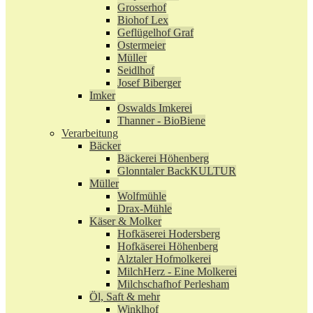
Grosserhof
Biohof Lex
Geflügelhof Graf
Ostermeier
Müller
Seidlhof
Josef Biberger
Imker
Oswalds Imkerei
Thanner - BioBiene
Verarbeitung
Bäcker
Bäckerei Höhenberg
Glonntaler BackKULTUR
Müller
Wolfmühle
Drax-Mühle
Käser & Molker
Hofkäserei Hodersberg
Hofkäserei Höhenberg
Alztaler Hofmolkerei
MilchHerz - Eine Molkerei
Milchschafhof Perlesham
Öl, Saft & mehr
Winklhof