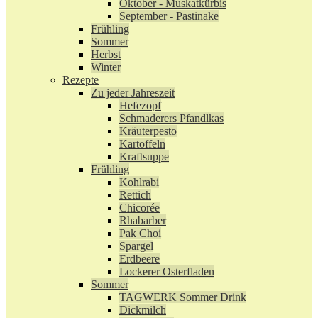
Oktober - Muskatkürbis
September - Pastinake
Frühling
Sommer
Herbst
Winter
Rezepte
Zu jeder Jahreszeit
Hefezopf
Schmaderers Pfandlkas
Kräuterpesto
Kartoffeln
Kraftsuppe
Frühling
Kohlrabi
Rettich
Chicorée
Rhabarber
Pak Choi
Spargel
Erdbeere
Lockerer Osterfladen
Sommer
TAGWERK Sommer Drink
Dickmilch