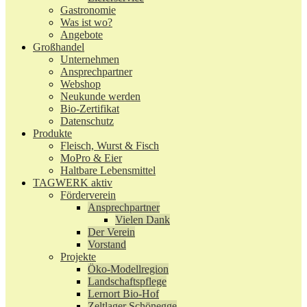
Gastronomie
Was ist wo?
Angebote
Großhandel
Unternehmen
Ansprechpartner
Webshop
Neukunde werden
Bio-Zertifikat
Datenschutz
Produkte
Fleisch, Wurst & Fisch
MoPro & Eier
Haltbare Lebensmittel
TAGWERK aktiv
Förderverein
Ansprechpartner
Vielen Dank
Der Verein
Vorstand
Projekte
Öko-Modellregion
Landschaftspflege
Lernort Bio-Hof
Zeltlager Schönegge