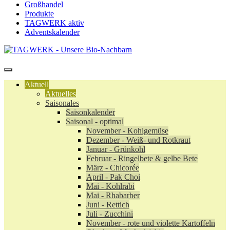
Großhandel
Produkte
TAGWERK aktiv
Adventskalender
Aktuell
Aktuelles
Saisonales
Saisonkalender
Saisonal - optimal
November - Kohlgemüse
Dezember - Weiß- und Rotkraut
Januar - Grünkohl
Februar - Ringelbete & gelbe Bete
März - Chicorée
April - Pak Choi
Mai - Kohlrabi
Mai - Rhabarber
Juni - Rettich
Juli - Zucchini
November - rote und violette Kartoffeln