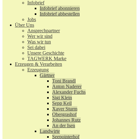
Infobrief
Infobrief abonnieren
Infobrief abbestellen
Jobs
Über Uns
Ansprechpartner
Wer wir sind
Was wir tun
Sei dabei
Unsere Geschichte
TAGWERK Marke
Erzeugen & Verarbeiten
Erzeugung
Gärtner
Toni Brandl
Anton Naderer
Alexander Fuchs
Sigi Klein
Sepp Keil
Xaver Sturm
Obergrashof
Johannes Rutz
An der Isen
Landwirte
Seepointerhof