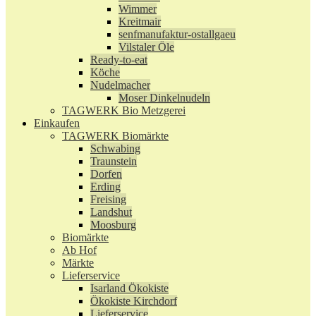
Wimmer
Kreitmair
senfmanufaktur-ostallgaeu
Vilstaler Öle
Ready-to-eat
Köche
Nudelmacher
Moser Dinkelnudeln
TAGWERK Bio Metzgerei
Einkaufen
TAGWERK Biomärkte
Schwabing
Traunstein
Dorfen
Erding
Freising
Landshut
Moosburg
Biomärkte
Ab Hof
Märkte
Lieferservice
Isarland Ökokiste
Ökokiste Kirchdorf
Lieferservice