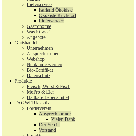
Lieferservice
Isarland Ökokiste
Ökokiste Kirchdorf
Lieferservice
Gastronomie
Was ist wo?
Angebote
Großhandel
Unternehmen
Ansprechpartner
Webshop
Neukunde werden
Bio-Zertifikat
Datenschutz
Produkte
Fleisch, Wurst & Fisch
MoPro & Eier
Haltbare Lebensmittel
TAGWERK aktiv
Förderverein
Ansprechpartner
Vielen Dank
Der Verein
Vorstand
Projekte