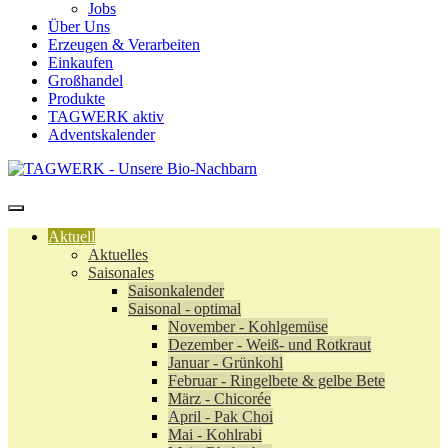
Jobs
Über Uns
Erzeugen & Verarbeiten
Einkaufen
Großhandel
Produkte
TAGWERK aktiv
Adventskalender
Aktuell
Aktuelles
Saisonales
Saisonkalender
Saisonal - optimal
November - Kohlgemüse
Dezember - Weiß- und Rotkraut
Januar - Grünkohl
Februar - Ringelbete & gelbe Bete
März - Chicorée
April - Pak Choi
Mai - Kohlrabi