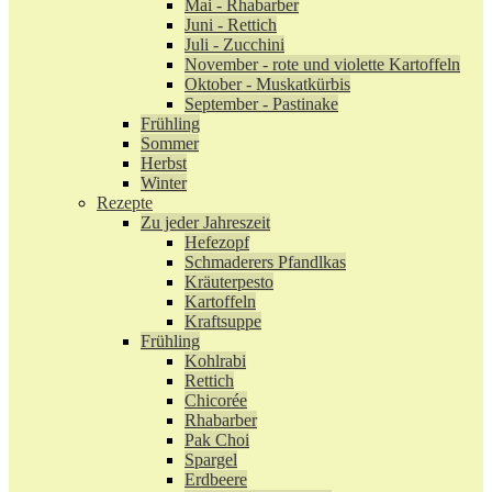
Mai - Rhabarber
Juni - Rettich
Juli - Zucchini
November - rote und violette Kartoffeln
Oktober - Muskatkürbis
September - Pastinake
Frühling
Sommer
Herbst
Winter
Rezepte
Zu jeder Jahreszeit
Hefezopf
Schmaderers Pfandlkas
Kräuterpesto
Kartoffeln
Kraftsuppe
Frühling
Kohlrabi
Rettich
Chicorée
Rhabarber
Pak Choi
Spargel
Erdbeere