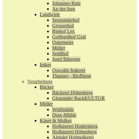
Johannes Rutz
An der Isen
Landwirte
Seepointerhof
Grosserhof
Biohof Lex
Geflügelhof Graf
Ostermeier
Müller
Seidlhof
Josef Biberger
Imker
Oswalds Imkerei
Thanner - BioBiene
Verarbeitung
Bäcker
Bäckerei Höhenberg
Glonntaler BackKULTUR
Müller
Wolfmühle
Drax-Mühle
Käser & Molker
Hofkäserei Hodersberg
Hofkäserei Höhenberg
Alztaler Hofmolkerei