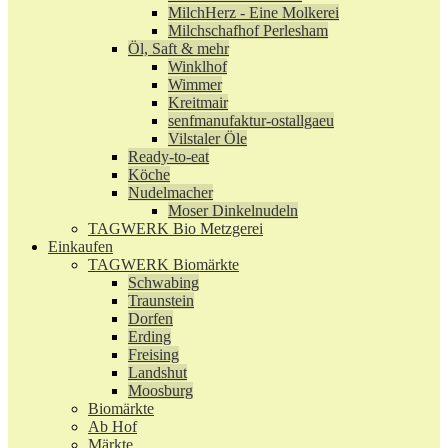
MilchHerz - Eine Molkerei
Milchschafhof Perlesham
Öl, Saft & mehr
Winklhof
Wimmer
Kreitmair
senfmanufaktur-ostallgaeu
Vilstaler Öle
Ready-to-eat
Köche
Nudelmacher
Moser Dinkelnudeln
TAGWERK Bio Metzgerei
Einkaufen
TAGWERK Biomärkte
Schwabing
Traunstein
Dorfen
Erding
Freising
Landshut
Moosburg
Biomärkte
Ab Hof
Märkte