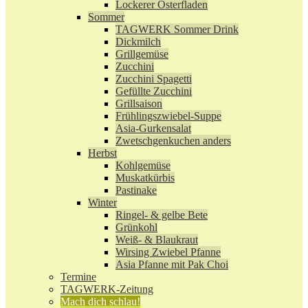
Lockerer Osterfladen
Sommer
TAGWERK Sommer Drink
Dickmilch
Grillgemüse
Zucchini
Zucchini Spagetti
Gefüllte Zucchini
Grillsaison
Frühlingszwiebel-Suppe
Asia-Gurkensalat
Zwetschgenkuchen anders
Herbst
Kohlgemüse
Muskatkürbis
Pastinake
Winter
Ringel- & gelbe Bete
Grünkohl
Weiß- & Blaukraut
Wirsing Zwiebel Pfanne
Asia Pfanne mit Pak Choi
Termine
TAGWERK-Zeitung
Mach dich schlau!