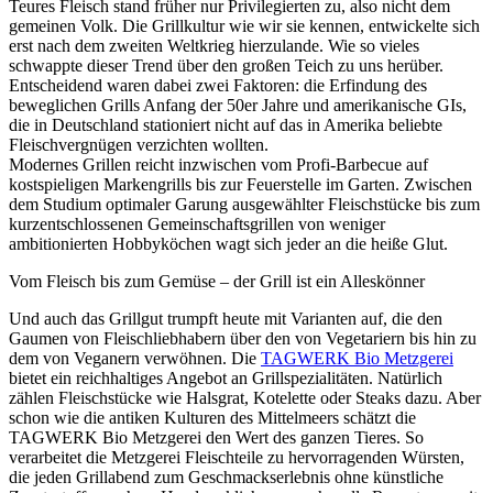
Teures Fleisch stand früher nur Privilegierten zu, also nicht dem
gemeinen Volk. Die Grillkultur wie wir sie kennen, entwickelte sich
erst nach dem zweiten Weltkrieg hierzulande. Wie so vieles
schwappte dieser Trend über den großen Teich zu uns herüber.
Entscheidend waren dabei zwei Faktoren: die Erfindung des
beweglichen Grills Anfang der 50er Jahre und amerikanische GIs,
die in Deutschland stationiert nicht auf das in Amerika beliebte
Fleischvergnügen verzichten wollten.
Modernes Grillen reicht inzwischen vom Profi-Barbecue auf
kostspieligen Markengrills bis zur Feuerstelle im Garten. Zwischen
dem Studium optimaler Garung ausgewählter Fleischstücke bis zum
kurzentschlossenen Gemeinschaftsgrillen von weniger
ambitionierten Hobbyköchen wagt sich jeder an die heiße Glut.
Vom Fleisch bis zum Gemüse – der Grill ist ein Alleskönner
Und auch das Grillgut trumpft heute mit Varianten auf, die den
Gaumen von Fleischliebhabern über den von Vegetariern bis hin zu
dem von Veganern verwöhnen. Die
TAGWERK Bio Metzgerei
bietet ein reichhaltiges Angebot an Grillspezialitäten. Natürlich
zählen Fleischstücke wie Halsgrat, Kotelette oder Steaks dazu. Aber
schon wie die antiken Kulturen des Mittelmeers schätzt die
TAGWERK Bio Metzgerei den Wert des ganzen Tieres. So
verarbeitet die Metzgerei Fleischteile zu hervorragenden Würsten,
die jeden Grillabend zum Geschmackserlebnis ohne künstliche