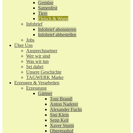
Gemüse
Samenfest
Tiere
Fleisch & Wurst
Infobrief
Infobrief abonnieren
Infobrief abbestellen
Jobs
Über Uns
Ansprechpartner
Wer wir sind
Was wir tun
Sei dabei
Unsere Geschichte
TAGWERK Marke
Erzeugen & Verarbeiten
Erzeugung
Gärtner
Toni Brandl
Anton Naderer
Alexander Fuchs
Sigi Klein
Sepp Keil
Xaver Sturm
Obergrashof