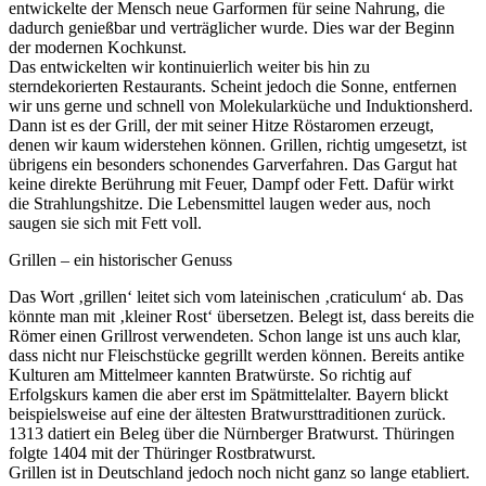
entwickelte der Mensch neue Garformen für seine Nahrung, die
dadurch genießbar und verträglicher wurde. Dies war der Beginn
der modernen Kochkunst.
Das entwickelten wir kontinuierlich weiter bis hin zu
sterndekorierten Restaurants. Scheint jedoch die Sonne, entfernen
wir uns gerne und schnell von Molekularküche und Induktionsherd.
Dann ist es der Grill, der mit seiner Hitze Röstaromen erzeugt,
denen wir kaum widerstehen können. Grillen, richtig umgesetzt, ist
übrigens ein besonders schonendes Garverfahren. Das Gargut hat
keine direkte Berührung mit Feuer, Dampf oder Fett. Dafür wirkt
die Strahlungshitze. Die Lebensmittel laugen weder aus, noch
saugen sie sich mit Fett voll.
Grillen – ein historischer Genuss
Das Wort ‚grillen‘ leitet sich vom lateinischen ‚craticulum‘ ab. Das
könnte man mit ‚kleiner Rost‘ übersetzen. Belegt ist, dass bereits die
Römer einen Grillrost verwendeten. Schon lange ist uns auch klar,
dass nicht nur Fleischstücke gegrillt werden können. Bereits antike
Kulturen am Mittelmeer kannten Bratwürste. So richtig auf
Erfolgskurs kamen die aber erst im Spätmittelalter. Bayern blickt
beispielsweise auf eine der ältesten Bratwursttraditionen zurück.
1313 datiert ein Beleg über die Nürnberger Bratwurst. Thüringen
folgte 1404 mit der Thüringer Rostbratwurst.
Grillen ist in Deutschland jedoch noch nicht ganz so lange etabliert.