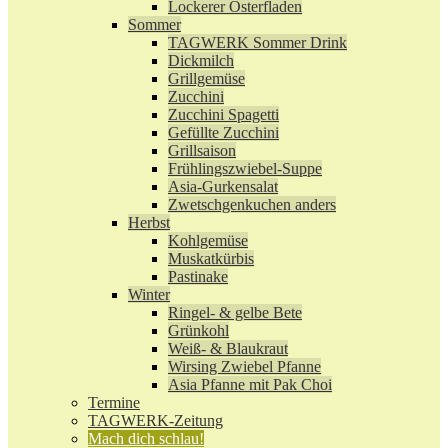
Lockerer Osterfladen
Sommer
TAGWERK Sommer Drink
Dickmilch
Grillgemüse
Zucchini
Zucchini Spagetti
Gefüllte Zucchini
Grillsaison
Frühlingszwiebel-Suppe
Asia-Gurkensalat
Zwetschgenkuchen anders
Herbst
Kohlgemüse
Muskatkürbis
Pastinake
Winter
Ringel- & gelbe Bete
Grünkohl
Weiß- & Blaukraut
Wirsing Zwiebel Pfanne
Asia Pfanne mit Pak Choi
Termine
TAGWERK-Zeitung
Mach dich schlau!