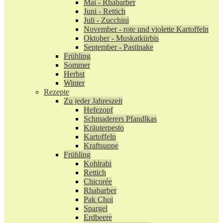
Mai - Rhabarber
Juni - Rettich
Juli - Zucchini
November - rote und violette Kartoffeln
Oktober - Muskatkürbis
September - Pastinake
Frühling
Sommer
Herbst
Winter
Rezepte
Zu jeder Jahreszeit
Hefezopf
Schmaderers Pfandlkas
Kräuterpesto
Kartoffeln
Kraftsuppe
Frühling
Kohlrabi
Rettich
Chicorée
Rhabarber
Pak Choi
Spargel
Erdbeere