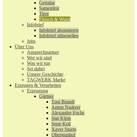
Gemüse
Samenfest
Tiere
Fleisch & Wurst
Infobrief
Infobrief abonnieren
Infobrief abbestellen
Jobs
Über Uns
Ansprechpartner
Wer wir sind
Was wir tun
Sei dabei
Unsere Geschichte
TAGWERK Marke
Erzeugen & Verarbeiten
Erzeugung
Gärtner
Toni Brandl
Anton Naderer
Alexander Fuchs
Sigi Klein
Sepp Keil
Xaver Sturm
Obergrashof