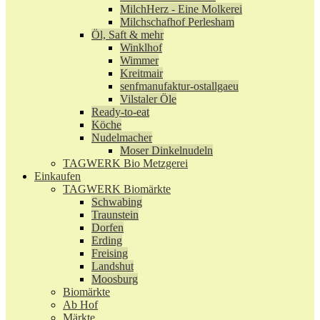
MilchHerz - Eine Molkerei
Milchschafhof Perlesham
Öl, Saft & mehr
Winklhof
Wimmer
Kreitmair
senfmanufaktur-ostallgaeu
Vilstaler Öle
Ready-to-eat
Köche
Nudelmacher
Moser Dinkelnudeln
TAGWERK Bio Metzgerei
Einkaufen
TAGWERK Biomärkte
Schwabing
Traunstein
Dorfen
Erding
Freising
Landshut
Moosburg
Biomärkte
Ab Hof
Märkte