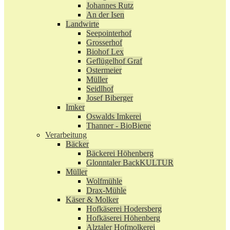
Johannes Rutz
An der Isen
Landwirte
Seepointerhof
Grosserhof
Biohof Lex
Geflügelhof Graf
Ostermeier
Müller
Seidlhof
Josef Biberger
Imker
Oswalds Imkerei
Thanner - BioBiene
Verarbeitung
Bäcker
Bäckerei Höhenberg
Glonntaler BackKULTUR
Müller
Wolfmühle
Drax-Mühle
Käser & Molker
Hofkäserei Hodersberg
Hofkäserei Höhenberg
Alztaler Hofmolkerei