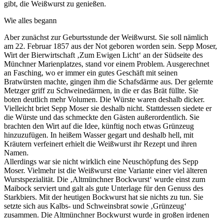
gibt, die Weißwurst zu genießen.
Wie alles begann
Aber zunächst zur Geburtsstunde der Weißwurst. Sie soll nämlich
am 22. Februar 1857 aus der Not geboren worden sein. Sepp Moser,
Wirt der Bierwirtschaft ‚Zum Ewigen Licht‘ an der Südseite des
Münchner Marienplatzes, stand vor einem Problem. Ausgerechnet
an Fasching, wo er immer ein gutes Geschäft mit seinen
Bratwürsten machte, gingen ihm die Schafsdärme aus. Der gelernte
Metzger griff zu Schweinedärmen, in die er das Brät füllte. Sie
boten deutlich mehr Volumen. Die Würste waren deshalb dicker.
Vielleicht briet Sepp Moser sie deshalb nicht. Stattdessen siedete er
die Würste und das schmeckte den Gästen außerordentlich. Sie
brachten den Wirt auf die Idee, künftig noch etwas Grünzeug
hinzuzufügen. In heißem Wasser gegart und deshalb hell, mit
Kräutern verfeinert erhielt die Weißwurst ihr Rezept und ihren
Namen.
Allerdings war sie nicht wirklich eine Neuschöpfung des Sepp
Moser. Vielmehr ist die Weißwurst eine Variante einer viel älteren
Wurstspezialität. Die ‚Altmünchner Bockwurst‘ wurde einst zum
Maibock serviert und galt als gute Unterlage für den Genuss des
Starkbiers. Mit der heutigen Bockwurst hat sie nichts zu tun. Sie
setzte sich aus Kalbs- und Schweinsbrat sowie ‚Grünzeug‘
zusammen. Die Altmünchner Bockwurst wurde in großen irdenen