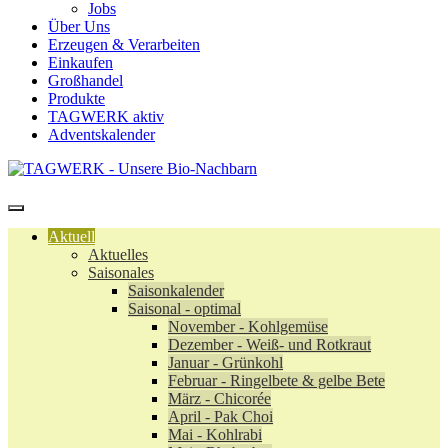
Jobs
Über Uns
Erzeugen & Verarbeiten
Einkaufen
Großhandel
Produkte
TAGWERK aktiv
Adventskalender
Aktuell
Aktuelles
Saisonales
Saisonkalender
Saisonal - optimal
November - Kohlgemüse
Dezember - Weiß- und Rotkraut
Januar - Grünkohl
Februar - Ringelbete & gelbe Bete
März - Chicorée
April - Pak Choi
Mai - Kohlrabi