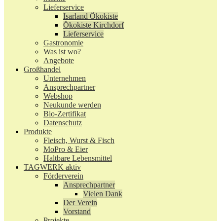
Lieferservice
Isarland Ökokiste
Ökokiste Kirchdorf
Lieferservice
Gastronomie
Was ist wo?
Angebote
Großhandel
Unternehmen
Ansprechpartner
Webshop
Neukunde werden
Bio-Zertifikat
Datenschutz
Produkte
Fleisch, Wurst & Fisch
MoPro & Eier
Haltbare Lebensmittel
TAGWERK aktiv
Förderverein
Ansprechpartner
Vielen Dank
Der Verein
Vorstand
Projekte