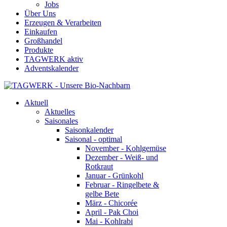
Jobs
Über Uns
Erzeugen & Verarbeiten
Einkaufen
Großhandel
Produkte
TAGWERK aktiv
Adventskalender
Aktuell
Aktuelles
Saisonales
Saisonkalender
Saisonal - optimal
November - Kohlgemüse
Dezember - Weiß- und
Rotkraut
Januar - Grünkohl
Februar - Ringelbete &
gelbe Bete
März - Chicorée
April - Pak Choi
Mai - Kohlrabi