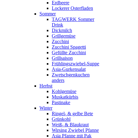
Erdbeere
Lockerer Osterfladen
Sommer
TAGWERK Sommer
Drink
Dickmilch
Grillgemüse
Zucchini
Zucchini Spagetti
Gefüllte Zucchini
Grillsaison
Frühlingszwiebel-Suppe
Asia-Gurkensalat
Zwetschgenkuchen
anders
Herbst
Kohlgemüse
Muskatkürbis
Pastinake
Winter
Ringel- & gelbe Bete
Grünkohl
Weiß- & Blaukraut
Wirsing Zwiebel Pfanne
Asia Pfanne mit Pak