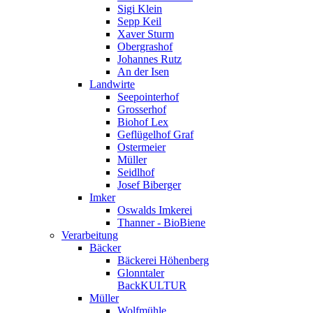
Sigi Klein
Sepp Keil
Xaver Sturm
Obergrashof
Johannes Rutz
An der Isen
Landwirte
Seepointerhof
Grosserhof
Biohof Lex
Geflügelhof Graf
Ostermeier
Müller
Seidlhof
Josef Biberger
Imker
Oswalds Imkerei
Thanner - BioBiene
Verarbeitung
Bäcker
Bäckerei Höhenberg
Glonntaler
BackKULTUR
Müller
Wolfmühle