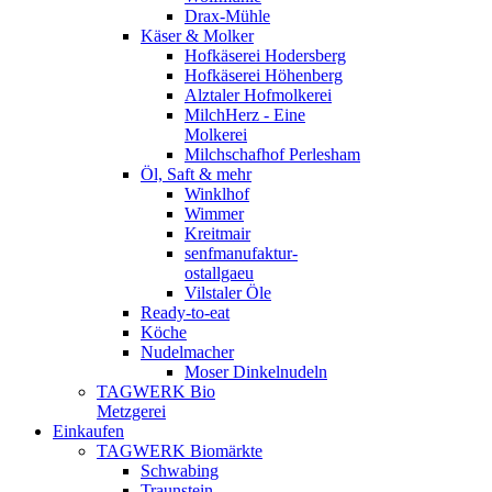
Drax-Mühle
Käser & Molker
Hofkäserei Hodersberg
Hofkäserei Höhenberg
Alztaler Hofmolkerei
MilchHerz - Eine
Molkerei
Milchschafhof Perlesham
Öl, Saft & mehr
Winklhof
Wimmer
Kreitmair
senfmanufaktur-
ostallgaeu
Vilstaler Öle
Ready-to-eat
Köche
Nudelmacher
Moser Dinkelnudeln
TAGWERK Bio
Metzgerei
Einkaufen
TAGWERK Biomärkte
Schwabing
Traunstein