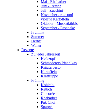
Mai - Rhabarber
Juni - Rettich
Juli - Zucchini
November - rote und
violette Kartoffeln
Oktober - Muskatkürbis
September - Pastinake
Frühling
Sommer
Herbst
Winter
Rezepte
Zu jeder Jahreszeit
Hefezopf
Schmaderers Pfandlkas
Kräuterpesto
Kartoffeln
Kraftsuppe
Frühling
Kohlrabi
Rettich
Chicorée
Rhabarber
Pak Choi
Spargel