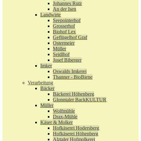
Johannes Rutz
An der Isen
Landwirte
Seepointerhof
Grosserhof
Biohof Lex
Geflügelhof Graf
Ostermeier
Müller
Seidlhof
Josef Biberger
Imker
Oswalds Imkerei
Thanner - BioBiene
Verarbeitung
Bäcker
Bäckerei Höhenberg
Glonntaler BackKULTUR
Müller
Wolfmühle
Drax-Mühle
Käser & Molker
Hofkäserei Hodersberg
Hofkäserei Höhenberg
Alztaler Hofmolkerei