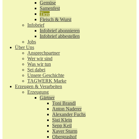
Gemüse
Samenfest
Tiere
Fleisch & Wurst
Infobrief
Infobrief abonnieren
Infobrief abbestellen
Jobs
Über Uns
Ansprechpartner
Wer wir sind
Was wir tun
Sei dabei
Unsere Geschichte
TAGWERK Marke
Erzeugen & Verarbeiten
Erzeugung
Gärtner
Toni Brandl
Anton Naderer
Alexander Fuchs
Sigi Klein
Sepp Keil
Xaver Sturm
Obergrashof