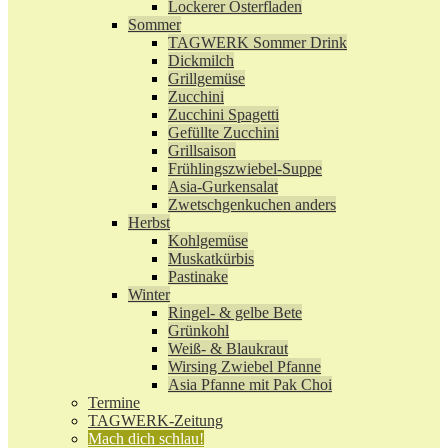
Lockerer Osterfladen
Sommer
TAGWERK Sommer Drink
Dickmilch
Grillgemüse
Zucchini
Zucchini Spagetti
Gefüllte Zucchini
Grillsaison
Frühlingszwiebel-Suppe
Asia-Gurkensalat
Zwetschgenkuchen anders
Herbst
Kohlgemüse
Muskatkürbis
Pastinake
Winter
Ringel- & gelbe Bete
Grünkohl
Weiß- & Blaukraut
Wirsing Zwiebel Pfanne
Asia Pfanne mit Pak Choi
Termine
TAGWERK-Zeitung
Mach dich schlau!