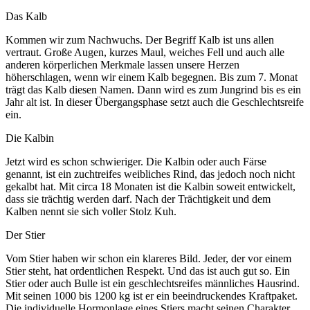
Das Kalb
Kommen wir zum Nachwuchs. Der Begriff Kalb ist uns allen
vertraut. Große Augen, kurzes Maul, weiches Fell und auch alle
anderen körperlichen Merkmale lassen unsere Herzen
höherschlagen, wenn wir einem Kalb begegnen. Bis zum 7. Monat
trägt das Kalb diesen Namen. Dann wird es zum Jungrind bis es ein
Jahr alt ist. In dieser Übergangsphase setzt auch die Geschlechtsreife
ein.
Die Kalbin
Jetzt wird es schon schwieriger. Die Kalbin oder auch Färse
genannt, ist ein zuchtreifes weibliches Rind, das jedoch noch nicht
gekalbt hat. Mit circa 18 Monaten ist die Kalbin soweit entwickelt,
dass sie trächtig werden darf. Nach der Trächtigkeit und dem
Kalben nennt sie sich voller Stolz Kuh.
Der Stier
Vom Stier haben wir schon ein klareres Bild. Jeder, der vor einem
Stier steht, hat ordentlichen Respekt. Und das ist auch gut so. Ein
Stier oder auch Bulle ist ein geschlechtsreifes männliches Hausrind.
Mit seinen 1000 bis 1200 kg ist er ein beeindruckendes Kraftpaket.
Die individuelle Hormonlage eines Stiers macht seinen Charakter