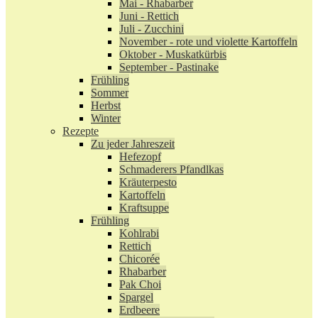
Mai - Rhabarber
Juni - Rettich
Juli - Zucchini
November - rote und violette Kartoffeln
Oktober - Muskatkürbis
September - Pastinake
Frühling
Sommer
Herbst
Winter
Rezepte
Zu jeder Jahreszeit
Hefezopf
Schmaderers Pfandlkas
Kräuterpesto
Kartoffeln
Kraftsuppe
Frühling
Kohlrabi
Rettich
Chicorée
Rhabarber
Pak Choi
Spargel
Erdbeere