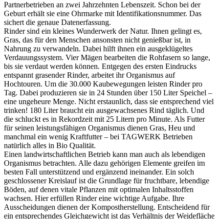
Partnerbetrieben an zwei Jahrzehnten Lebenszeit. Schon bei der
Geburt erhält sie eine Ohrmarke mit Identifikationsnummer. Das
sichert die genaue Datenerfassung.
Rinder sind ein kleines Wunderwerk der Natur. Ihnen gelingt es,
Gras, das für den Menschen ansonsten nicht genießbar ist, in
Nahrung zu verwandeln. Dabei hilft ihnen ein ausgeklügeltes
Verdauungssystem. Vier Mägen bearbeiten die Rohfasern so lange,
bis sie verdaut werden können. Entgegen des ersten Eindrucks
entspannt grasender Rinder, arbeitet ihr Organismus auf
Hochtouren. Um die 30.000 Kaubewegungen leisten Rinder pro
Tag. Dabei produzieren sie in 24 Stunden über 150 Liter Speichel –
eine ungeheure Menge. Nicht erstaunlich, dass sie entsprechend viel
trinken! 180 Liter braucht ein ausgewachsenes Rind täglich. Und
die schluckt es in Rekordzeit mit 25 Litern pro Minute. Als Futter
für seinen leistungsfähigen Organismus dienen Gras, Heu und
manchmal ein wenig Kraftfutter – bei TAGWERK Betrieben
natürlich alles in Bio Qualität.
Einen landwirtschaftlichen Betrieb kann man auch als lebendigen
Organismus betrachten. Alle dazu gehörigen Elemente greifen im
besten Fall unterstützend und ergänzend ineinander. Ein solch
geschlossener Kreislauf ist die Grundlage für fruchtbare, lebendige
Böden, auf denen vitale Pflanzen mit optimalen Inhaltsstoffen
wachsen. Hier erfüllen Rinder eine wichtige Aufgabe. Ihre
Ausscheidungen dienen der Kompostherstellung. Entscheidend für
ein entsprechendes Gleichgewicht ist das Verhältnis der Weidefläche