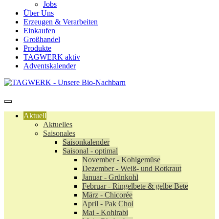
Jobs
Über Uns
Erzeugen & Verarbeiten
Einkaufen
Großhandel
Produkte
TAGWERK aktiv
Adventskalender
Aktuell
Aktuelles
Saisonales
Saisonkalender
Saisonal - optimal
November - Kohlgemüse
Dezember - Weiß- und Rotkraut
Januar - Grünkohl
Februar - Ringelbete & gelbe Bete
März - Chicorée
April - Pak Choi
Mai - Kohlrabi