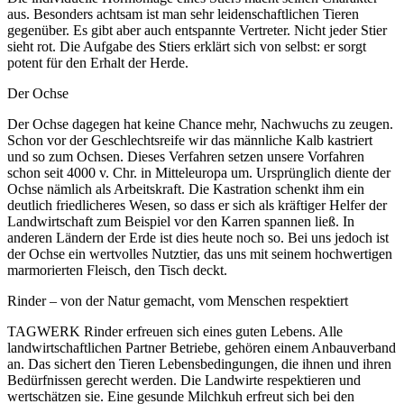
aus. Besonders achtsam ist man sehr leidenschaftlichen Tieren
gegenüber. Es gibt aber auch entspannte Vertreter. Nicht jeder Stier
sieht rot. Die Aufgabe des Stiers erklärt sich von selbst: er sorgt
potent für den Erhalt der Herde.
Der Ochse
Der Ochse dagegen hat keine Chance mehr, Nachwuchs zu zeugen.
Schon vor der Geschlechtsreife wir das männliche Kalb kastriert
und so zum Ochsen. Dieses Verfahren setzen unsere Vorfahren
schon seit 4000 v. Chr. in Mitteleuropa um. Ursprünglich diente der
Ochse nämlich als Arbeitskraft. Die Kastration schenkt ihm ein
deutlich friedlicheres Wesen, so dass er sich als kräftiger Helfer der
Landwirtschaft zum Beispiel vor den Karren spannen ließ. In
anderen Ländern der Erde ist dies heute noch so. Bei uns jedoch ist
der Ochse ein wertvolles Nutztier, das uns mit seinem hochwertigen
marmorierten Fleisch, den Tisch deckt.
Rinder – von der Natur gemacht, vom Menschen respektiert
TAGWERK Rinder erfreuen sich eines guten Lebens. Alle
landwirtschaftlichen Partner Betriebe, gehören einem Anbauverband
an. Das sichert den Tieren Lebensbedingungen, die ihnen und ihren
Bedürfnissen gerecht werden. Die Landwirte respektieren und
wertschätzen sie. Eine gesunde Milchkuh erfreut sich bei den