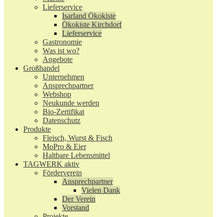
Lieferservice
Isarland Ökokiste
Ökokiste Kirchdorf
Lieferservice
Gastronomie
Was ist wo?
Angebote
Großhandel
Unternehmen
Ansprechpartner
Webshop
Neukunde werden
Bio-Zertifikat
Datenschutz
Produkte
Fleisch, Wurst & Fisch
MoPro & Eier
Haltbare Lebensmittel
TAGWERK aktiv
Förderverein
Ansprechpartner
Vielen Dank
Der Verein
Vorstand
Projekte