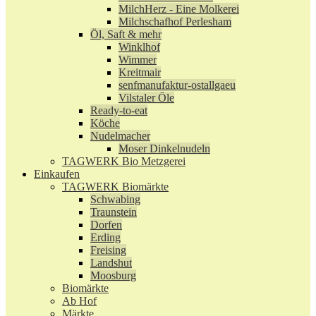
MilchHerz - Eine Molkerei
Milchschafhof Perlesham
Öl, Saft & mehr
Winklhof
Wimmer
Kreitmair
senfmanufaktur-ostallgaeu
Vilstaler Öle
Ready-to-eat
Köche
Nudelmacher
Moser Dinkelnudeln
TAGWERK Bio Metzgerei
Einkaufen
TAGWERK Biomärkte
Schwabing
Traunstein
Dorfen
Erding
Freising
Landshut
Moosburg
Biomärkte
Ab Hof
Märkte