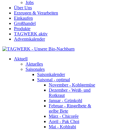
Jobs
Über Uns
Erzeugen & Verarbeiten
Einkaufen
Großhandel
Produkte
TAGWERK aktiv
Adventskalender
Aktuell
Aktuelles
Saisonales
Saisonkalender
Saisonal - optimal
November - Kohlgemüse
Dezember - Weiß- und
Rotkraut
Januar - Grünkohl
Februar - Ringelbete &
gelbe Bete
März - Chicorée
April - Pak Choi
Mai - Kohlrabi