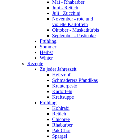
Mai - Rhabarber
Juni - Rettich
Juli - Zucchini
November - rote und
violette Kartoffeln
Oktober - Muskatkürbis
September - Pastinake
Frühling
Sommer
Herbst
Winter
Rezepte
Zu jeder Jahreszeit
Hefezopf
Schmaderers Pfandlkas
Kräuterpesto
Kartoffeln
Kraftsuppe
Frühling
Kohlrabi
Rettich
Chicorée
Rhabarber
Pak Choi
Spargel