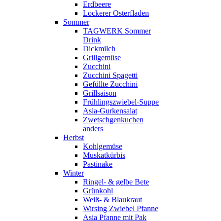
Erdbeere
Lockerer Osterfladen
Sommer
TAGWERK Sommer
Drink
Dickmilch
Grillgemüse
Zucchini
Zucchini Spagetti
Gefüllte Zucchini
Grillsaison
Frühlingszwiebel-Suppe
Asia-Gurkensalat
Zwetschgenkuchen
anders
Herbst
Kohlgemüse
Muskatkürbis
Pastinake
Winter
Ringel- & gelbe Bete
Grünkohl
Weiß- & Blaukraut
Wirsing Zwiebel Pfanne
Asia Pfanne mit Pak