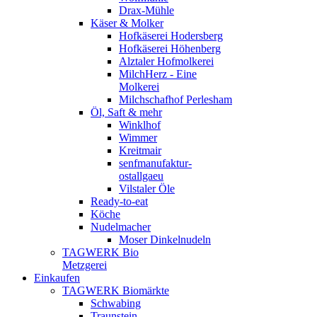
Drax-Mühle
Käser & Molker
Hofkäserei Hodersberg
Hofkäserei Höhenberg
Alztaler Hofmolkerei
MilchHerz - Eine
Molkerei
Milchschafhof Perlesham
Öl, Saft & mehr
Winklhof
Wimmer
Kreitmair
senfmanufaktur-
ostallgaeu
Vilstaler Öle
Ready-to-eat
Köche
Nudelmacher
Moser Dinkelnudeln
TAGWERK Bio
Metzgerei
Einkaufen
TAGWERK Biomärkte
Schwabing
Traunstein