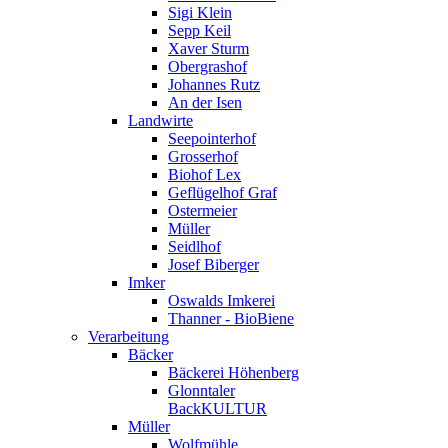
Sigi Klein
Sepp Keil
Xaver Sturm
Obergrashof
Johannes Rutz
An der Isen
Landwirte
Seepointerhof
Grosserhof
Biohof Lex
Geflügelhof Graf
Ostermeier
Müller
Seidlhof
Josef Biberger
Imker
Oswalds Imkerei
Thanner - BioBiene
Verarbeitung
Bäcker
Bäckerei Höhenberg
Glonntaler
BackKULTUR
Müller
Wolfmühle