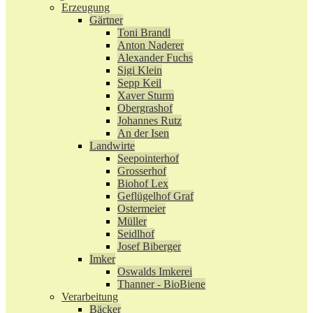
Erzeugung
Gärtner
Toni Brandl
Anton Naderer
Alexander Fuchs
Sigi Klein
Sepp Keil
Xaver Sturm
Obergrashof
Johannes Rutz
An der Isen
Landwirte
Seepointerhof
Grosserhof
Biohof Lex
Geflügelhof Graf
Ostermeier
Müller
Seidlhof
Josef Biberger
Imker
Oswalds Imkerei
Thanner - BioBiene
Verarbeitung
Bäcker