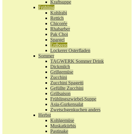
Kraftsuppe
Frühling
Kohlrabi
Rettich
Chicorée
Rhabarber
Pak Choi
Spargel
Erdbeere
Lockerer Osterfladen
Sommer
TAGWERK Sommer Drink
Dickmilch
Grillgemüse
Zucchini
Zucchini Spagetti
Gefüllte Zucchini
Grillsaison
Frühlingszwiebel-Suppe
Asia-Gurkensalat
Zwetschgenkuchen anders
Herbst
Kohlgemüse
Muskatkürbis
Pastinake