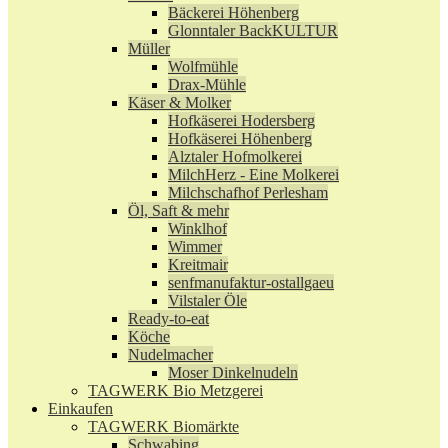
Bäckerei Höhenberg
Glonntaler BackKULTUR
Müller
Wolfmühle
Drax-Mühle
Käser & Molker
Hofkäserei Hodersberg
Hofkäserei Höhenberg
Alztaler Hofmolkerei
MilchHerz - Eine Molkerei
Milchschafhof Perlesham
Öl, Saft & mehr
Winklhof
Wimmer
Kreitmair
senfmanufaktur-ostallgaeu
Vilstaler Öle
Ready-to-eat
Köche
Nudelmacher
Moser Dinkelnudeln
TAGWERK Bio Metzgerei
Einkaufen
TAGWERK Biomärkte
Schwabing