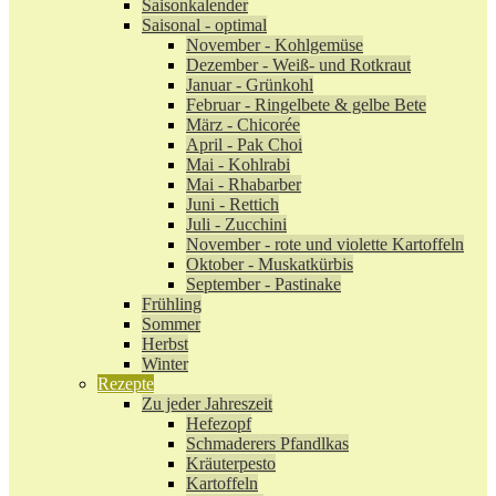
Saisonkalender
Saisonal - optimal
November - Kohlgemüse
Dezember - Weiß- und Rotkraut
Januar - Grünkohl
Februar - Ringelbete & gelbe Bete
März - Chicorée
April - Pak Choi
Mai - Kohlrabi
Mai - Rhabarber
Juni - Rettich
Juli - Zucchini
November - rote und violette Kartoffeln
Oktober - Muskatkürbis
September - Pastinake
Frühling
Sommer
Herbst
Winter
Rezepte
Zu jeder Jahreszeit
Hefezopf
Schmaderers Pfandlkas
Kräuterpesto
Kartoffeln