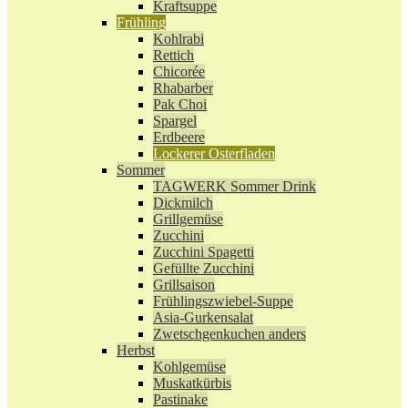
Kraftsuppe
Frühling
Kohlrabi
Rettich
Chicorée
Rhabarber
Pak Choi
Spargel
Erdbeere
Lockerer Osterfladen
Sommer
TAGWERK Sommer Drink
Dickmilch
Grillgemüse
Zucchini
Zucchini Spagetti
Gefüllte Zucchini
Grillsaison
Frühlingszwiebel-Suppe
Asia-Gurkensalat
Zwetschgenkuchen anders
Herbst
Kohlgemüse
Muskatkürbis
Pastinake