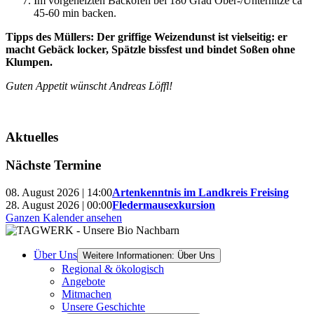
Im vorgeheizten Backofen bei 180 Grad Ober-/Unterhitze ca
45-60 min backen.
Tipps des Müllers: Der griffige Weizendunst ist vielseitig: er
macht Gebäck locker, Spätzle bissfest und bindet Soßen ohne
Klumpen.
Guten Appetit wünscht Andreas Löffl!
Aktuelles
Nächste Termine
08. August 2026 | 14:00
Artenkenntnis im Landkreis Freising
28. August 2026 | 00:00
Fledermausexkursion
Ganzen Kalender ansehen
Über Uns
Weitere Informationen: Über Uns
Regional & ökologisch
Angebote
Mitmachen
Unsere Geschichte