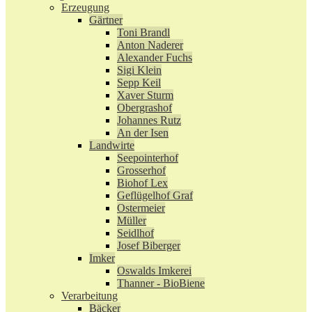
Erzeugung
Gärtner
Toni Brandl
Anton Naderer
Alexander Fuchs
Sigi Klein
Sepp Keil
Xaver Sturm
Obergrashof
Johannes Rutz
An der Isen
Landwirte
Seepointerhof
Grosserhof
Biohof Lex
Geflügelhof Graf
Ostermeier
Müller
Seidlhof
Josef Biberger
Imker
Oswalds Imkerei
Thanner - BioBiene
Verarbeitung
Bäcker