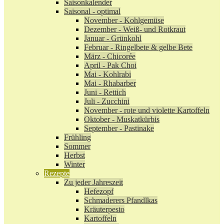
Saisonkalender
Saisonal - optimal
November - Kohlgemüse
Dezember - Weiß- und Rotkraut
Januar - Grünkohl
Februar - Ringelbete & gelbe Bete
März - Chicorée
April - Pak Choi
Mai - Kohlrabi
Mai - Rhabarber
Juni - Rettich
Juli - Zucchini
November - rote und violette Kartoffeln
Oktober - Muskatkürbis
September - Pastinake
Frühling
Sommer
Herbst
Winter
Rezepte
Zu jeder Jahreszeit
Hefezopf
Schmaderers Pfandlkas
Kräuterpesto
Kartoffeln