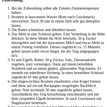
Zubereitung:
Bei der Zubereitung sollen alle Zutaten Zimmertemperatur
haben:
Rosinen in lauwarmen Wasser (Rum nach Geschmack)
einweichen. Nach 30 min in einem Sieb sehr gut abtropfen
lassen.
Die Butter schmelzen und abkühlen lassen.
Das Mehl in eine Schüssel geben. Eine Vertiefung in die Mitte
drücken. In diese Mulde die Hefe bröckeln, 50 g Zucker
hinzugeben und mit der lauwarmen Milch und etwas Mehl zu
einem Vorteig verrühren. Diesen zugedeckt ca. 15 Minuten
gehen lassen (oder etwas länger, bis der Teig aufgegangen
ist!).
Ei und Eigelb, Butter, 50 g Zucker, Salz, Zitronenabrieb
zugeben, kurz vermengen. Dann auf einem bemehlten
Holzbrett und zu einem glatten, glänzenden Teig kneten. Es
entsteht ein mittelfester Hefeteig. In einer bemehlten Schüssel
zugedeckt 45 min gehen lassen.
Die eingeweichten Rosinen einarbeiten, eine Kugel formen
und diese auf ein mit Backpapier ausgelegtes Backblech
geben. Nun nochmals 30 min zugedeckt gehen lassen.
Anschließend den Teig kreuzförmig einschneiden und mit
dem verquirlten Eigelb bestreichen. Je nach Geschmack mit
Hagelzucker bestreuen.