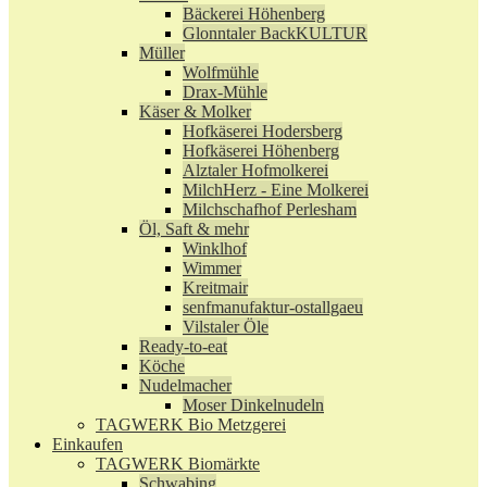
Bäckerei Höhenberg
Glonntaler BackKULTUR
Müller
Wolfmühle
Drax-Mühle
Käser & Molker
Hofkäserei Hodersberg
Hofkäserei Höhenberg
Alztaler Hofmolkerei
MilchHerz - Eine Molkerei
Milchschafhof Perlesham
Öl, Saft & mehr
Winklhof
Wimmer
Kreitmair
senfmanufaktur-ostallgaeu
Vilstaler Öle
Ready-to-eat
Köche
Nudelmacher
Moser Dinkelnudeln
TAGWERK Bio Metzgerei
Einkaufen
TAGWERK Biomärkte
Schwabing