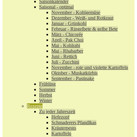
Saisonkalender
Saisonal - optimal
November - Kohlgemüse
Dezember - Weiß- und Rotkraut
Januar - Grünkohl
Februar - Ringelbete & gelbe Bete
März - Chicorée
April - Pak Choi
Mai - Kohlrabi
Mai - Rhabarber
Juni - Rettich
Juli - Zucchini
November - rote und violette Kartoffeln
Oktober - Muskatkürbis
September - Pastinake
Frühling
Sommer
Herbst
Winter
Rezepte
Zu jeder Jahreszeit
Hefezopf
Schmaderers Pfandlkas
Kräuterpesto
Kartoffeln