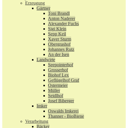
Erzeugung
Gärtner
Toni Brandl
Anton Naderer
Alexander Fuchs
Sigi Klein
Sepp Keil
Xaver Sturm
Obergrashof
Johannes Rutz
An der Isen
Landwirte
Seepointerhof
Grosserhof
Biohof Lex
Geflügelhof Graf
Ostermeier
Müller
Seidlhof
Josef Biberger
Imker
Oswalds Imkerei
Thanner - BioBiene
Verarbeitung
Bäcker