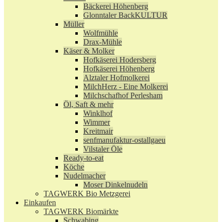
Bäckerei Höhenberg
Glonntaler BackKULTUR
Müller
Wolfmühle
Drax-Mühle
Käser & Molker
Hofkäserei Hodersberg
Hofkäserei Höhenberg
Alztaler Hofmolkerei
MilchHerz - Eine Molkerei
Milchschafhof Perlesham
Öl, Saft & mehr
Winklhof
Wimmer
Kreitmair
senfmanufaktur-ostallgaeu
Vilstaler Öle
Ready-to-eat
Köche
Nudelmacher
Moser Dinkelnudeln
TAGWERK Bio Metzgerei
Einkaufen
TAGWERK Biomärkte
Schwabing