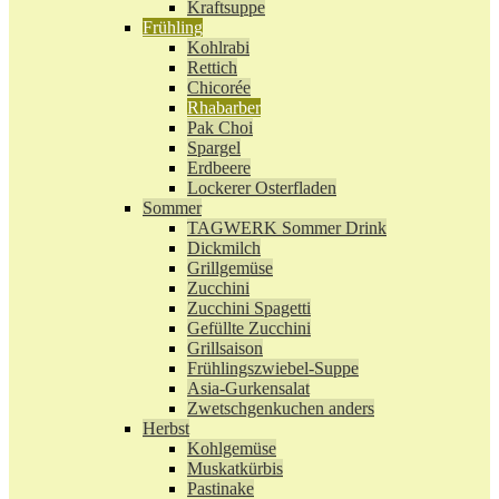
Kraftsuppe
Frühling
Kohlrabi
Rettich
Chicorée
Rhabarber
Pak Choi
Spargel
Erdbeere
Lockerer Osterfladen
Sommer
TAGWERK Sommer Drink
Dickmilch
Grillgemüse
Zucchini
Zucchini Spagetti
Gefüllte Zucchini
Grillsaison
Frühlingszwiebel-Suppe
Asia-Gurkensalat
Zwetschgenkuchen anders
Herbst
Kohlgemüse
Muskatkürbis
Pastinake