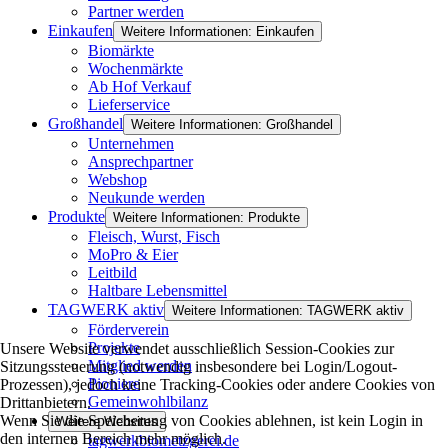
Partner werden
Einkaufen
Weitere Informationen: Einkaufen
Biomärkte
Wochenmärkte
Ab Hof Verkauf
Lieferservice
Großhandel
Weitere Informationen: Großhandel
Unternehmen
Ansprechpartner
Webshop
Neukunde werden
Produkte
Weitere Informationen: Produkte
Fleisch, Wurst, Fisch
MoPro & Eier
Leitbild
Haltbare Lebensmittel
TAGWERK aktiv
Weitere Informationen: TAGWERK aktiv
Förderverein
Projekte
Unsere Website verwendet ausschließlich Session-Cookies zur
Mitglied werden
Sitzungssteuerung (notwendig insbesondere bei Login/Logout-
Pioniere
Prozessen), jedoch keine Tracking-Cookies oder andere Cookies von
Gemeinwohlbilanz
Drittanbietern.
Wenn Sie die Speicherung von Cookies ablehnen, ist kein Login in
Weitere Websites
den internen Bereich mehr möglich.
tagwerkbiometzgerei.de