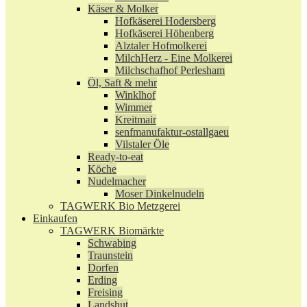
Käser & Molker
Hofkäserei Hodersberg
Hofkäserei Höhenberg
Alztaler Hofmolkerei
MilchHerz - Eine Molkerei
Milchschafhof Perlesham
Öl, Saft & mehr
Winklhof
Wimmer
Kreitmair
senfmanufaktur-ostallgaeu
Vilstaler Öle
Ready-to-eat
Köche
Nudelmacher
Moser Dinkelnudeln
TAGWERK Bio Metzgerei
Einkaufen
TAGWERK Biomärkte
Schwabing
Traunstein
Dorfen
Erding
Freising
Landshut