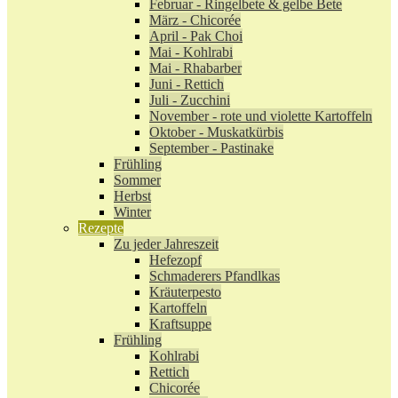
Februar - Ringelbete & gelbe Bete
März - Chicorée
April - Pak Choi
Mai - Kohlrabi
Mai - Rhabarber
Juni - Rettich
Juli - Zucchini
November - rote und violette Kartoffeln
Oktober - Muskatkürbis
September - Pastinake
Frühling
Sommer
Herbst
Winter
Rezepte
Zu jeder Jahreszeit
Hefezopf
Schmaderers Pfandlkas
Kräuterpesto
Kartoffeln
Kraftsuppe
Frühling
Kohlrabi
Rettich
Chicorée