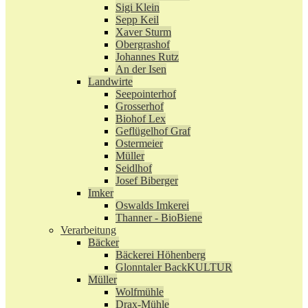
Sigi Klein
Sepp Keil
Xaver Sturm
Obergrashof
Johannes Rutz
An der Isen
Landwirte
Seepointerhof
Grosserhof
Biohof Lex
Geflügelhof Graf
Ostermeier
Müller
Seidlhof
Josef Biberger
Imker
Oswalds Imkerei
Thanner - BioBiene
Verarbeitung
Bäcker
Bäckerei Höhenberg
Glonntaler BackKULTUR
Müller
Wolfmühle
Drax-Mühle