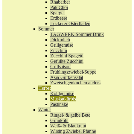
Rhabarber
Pak Choi
Spargel
Erdbeere
Lockerer Osterfladen
Sommer
TAGWERK Sommer Drink
Dickmilch
Grillgemüse
Zucchini
Zucchini Spagetti
Gefüllte Zucchini
Grillsaison
Frühlingszwiebel-Suppe
Asia-Gurkensalat
Zwetschgenkuchen anders
Herbst
Kohlgemüse
Muskatkürbis
Pastinake
Winter
Ringel- & gelbe Bete
Grünkohl
Weiß- & Blaukraut
Wirsing Zwiebel Pfanne