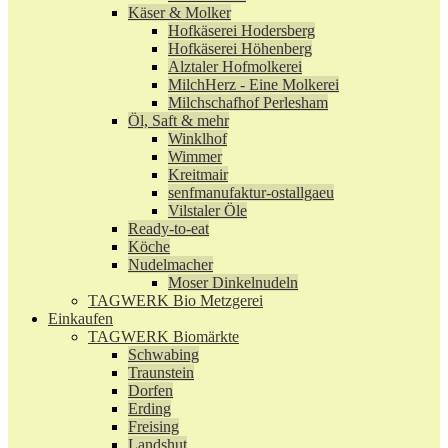
Käser & Molker
Hofkäserei Hodersberg
Hofkäserei Höhenberg
Alztaler Hofmolkerei
MilchHerz - Eine Molkerei
Milchschafhof Perlesham
Öl, Saft & mehr
Winklhof
Wimmer
Kreitmair
senfmanufaktur-ostallgaeu
Vilstaler Öle
Ready-to-eat
Köche
Nudelmacher
Moser Dinkelnudeln
TAGWERK Bio Metzgerei
Einkaufen
TAGWERK Biomärkte
Schwabing
Traunstein
Dorfen
Erding
Freising
Landshut