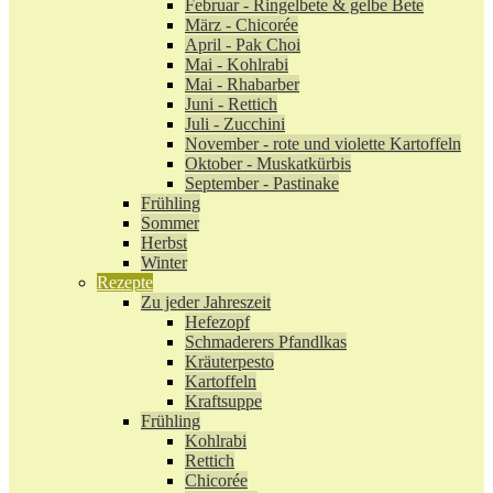
Februar - Ringelbete & gelbe Bete
März - Chicorée
April - Pak Choi
Mai - Kohlrabi
Mai - Rhabarber
Juni - Rettich
Juli - Zucchini
November - rote und violette Kartoffeln
Oktober - Muskatkürbis
September - Pastinake
Frühling
Sommer
Herbst
Winter
Rezepte
Zu jeder Jahreszeit
Hefezopf
Schmaderers Pfandlkas
Kräuterpesto
Kartoffeln
Kraftsuppe
Frühling
Kohlrabi
Rettich
Chicorée