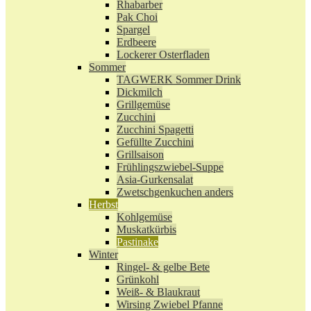
Rhabarber
Pak Choi
Spargel
Erdbeere
Lockerer Osterfladen
Sommer
TAGWERK Sommer Drink
Dickmilch
Grillgemüse
Zucchini
Zucchini Spagetti
Gefüllte Zucchini
Grillsaison
Frühlingszwiebel-Suppe
Asia-Gurkensalat
Zwetschgenkuchen anders
Herbst
Kohlgemüse
Muskatkürbis
Pastinake
Winter
Ringel- & gelbe Bete
Grünkohl
Weiß- & Blaukraut
Wirsing Zwiebel Pfanne