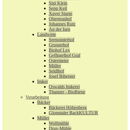
Sigi Klein
Sepp Keil
Xaver Sturm
Obergrashof
Johannes Rutz
An der Isen
Landwirte
Seepointerhof
Grosserhof
Biohof Lex
Geflügelhof Graf
Ostermeier
Müller
Seidlhof
Josef Biberger
Imker
Oswalds Imkerei
Thanner - BioBiene
Verarbeitung
Bäcker
Bäckerei Höhenberg
Glonntaler BackKULTUR
Müller
Wolfmühle
Drax-Mühle