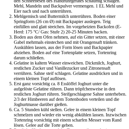
den Schneebesen des Handrührgerätes schaumig schlagen.
Mehl, Mandeln und Backpulver vermengen. 1 EL Mehl und
Eier nach und nach unterrühren.
Mehlgemisch und Buttermilch unterrühren. Boden einer
Springform (26 cm Ø) mit Backpapier auslegen. Teig
einfüllen und glatt streichen. Im vorgeheizten Backofen (E-
Herd: 175 °C/ Gas: Stufe 2) 20-25 Minuten backen.
Boden aus dem Ofen nehmen, auf ein Gitter setzen, mit einer
Gabel mehrmals einstechen und mit Orangensaft tränken.
Auskühlen lassen, aus der Form lösen und Backpapier
abziehen. Boden auf eine Tortenplatte setzen, Tortenring
darum schließen.
Gelatine in kaltem Wasser einweichen. Dickmilch, Joghurt,
restlichen Zucker und Vanillezucker und Zitronensaft
verrühren. Sahne steif schlagen. Gelatine ausdrücken und in
einem kleinen Topf auflösen.
Erst ganz vorsichtig ca. 8 Esslöffel Joghurt unter die
aufgelöste Gelatine rühren. Dann tröpfchenweise in den
restlichen Joghurt rühren. Steifgeschlagene Sahne unterheben.
2/3 der Himbeeren auf dem Tortenboden verteilen und die
Joghurtmasse darüber gießen.
Ca. 5 Stunden kühl stellen. Gelee in einem kleinen Topf
schmelzen und wieder ein wenig abkühlen lassen. Inzwischen
Tortenring vorsichtig mit einem scharfen Messer vom Rand
lösen. Gelee auf die Torte geben.