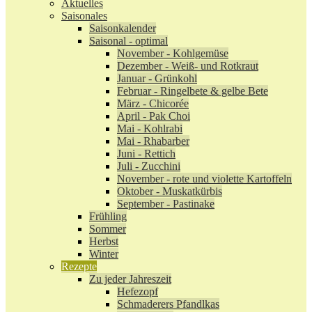
Aktuelles
Saisonales
Saisonkalender
Saisonal - optimal
November - Kohlgemüse
Dezember - Weiß- und Rotkraut
Januar - Grünkohl
Februar - Ringelbete & gelbe Bete
März - Chicorée
April - Pak Choi
Mai - Kohlrabi
Mai - Rhabarber
Juni - Rettich
Juli - Zucchini
November - rote und violette Kartoffeln
Oktober - Muskatkürbis
September - Pastinake
Frühling
Sommer
Herbst
Winter
Rezepte
Zu jeder Jahreszeit
Hefezopf
Schmaderers Pfandlkas