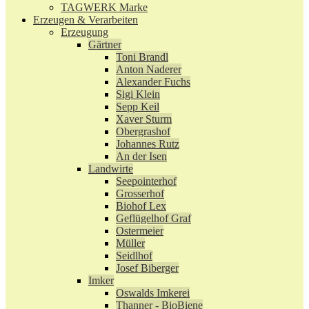
TAGWERK Marke
Erzeugen & Verarbeiten
Erzeugung
Gärtner
Toni Brandl
Anton Naderer
Alexander Fuchs
Sigi Klein
Sepp Keil
Xaver Sturm
Obergrashof
Johannes Rutz
An der Isen
Landwirte
Seepointerhof
Grosserhof
Biohof Lex
Geflügelhof Graf
Ostermeier
Müller
Seidlhof
Josef Biberger
Imker
Oswalds Imkerei
Thanner - BioBiene