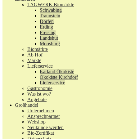
TAGWERK Biomärkte
Schwabing
Traunstein
Dorfen
Erding
Freising
Landshut
Moosburg
Biomärkte
Ab Hof
Märkte
Lieferservice
Isarland Ökokiste
Ökokiste Kirchdorf
Lieferservice
Gastronomie
Was ist wo?
Angebote
Großhandel
Unternehmen
Ansprechpartner
Webshop
Neukunde werden
Bio-Zertifikat
Datenschutz