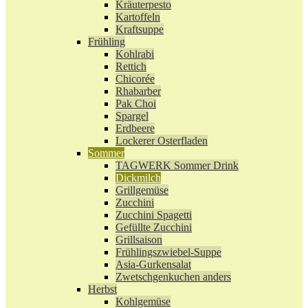
Kräuterpesto
Kartoffeln
Kraftsuppe
Frühling
Kohlrabi
Rettich
Chicorée
Rhabarber
Pak Choi
Spargel
Erdbeere
Lockerer Osterfladen
Sommer
TAGWERK Sommer Drink
Dickmilch
Grillgemüse
Zucchini
Zucchini Spagetti
Gefüllte Zucchini
Grillsaison
Frühlingszwiebel-Suppe
Asia-Gurkensalat
Zwetschgenkuchen anders
Herbst
Kohlgemüse