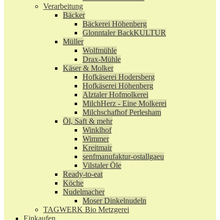
Verarbeitung
Bäcker
Bäckerei Höhenberg
Glonntaler BackKULTUR
Müller
Wolfmühle
Drax-Mühle
Käser & Molker
Hofkäserei Hodersberg
Hofkäserei Höhenberg
Alztaler Hofmolkerei
MilchHerz - Eine Molkerei
Milchschafhof Perlesham
Öl, Saft & mehr
Winklhof
Wimmer
Kreitmair
senfmanufaktur-ostallgaeu
Vilstaler Öle
Ready-to-eat
Köche
Nudelmacher
Moser Dinkelnudeln
TAGWERK Bio Metzgerei
Einkaufen