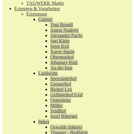
TAGWERK Marke
Erzeugen & Verarbeiten
Erzeugung
Gärtner
Toni Brandl
Anton Naderer
Alexander Fuchs
Sigi Klein
Sepp Keil
Xaver Sturm
Obergrashof
Johannes Rutz
An der Isen
Landwirte
Seepointerhof
Grosserhof
Biohof Lex
Geflügelhof Graf
Ostermeier
Müller
Seidlhof
Josef Biberger
Imker
Oswalds Imkerei
Thanner - BioBiene