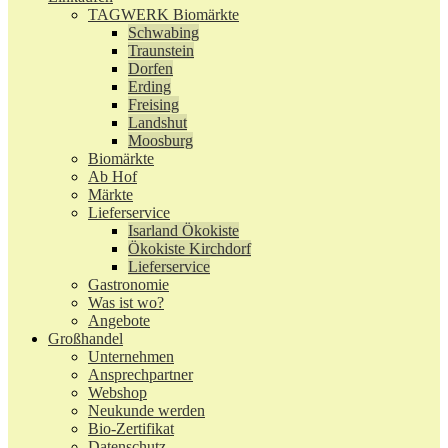
TAGWERK Biomärkte
Schwabing
Traunstein
Dorfen
Erding
Freising
Landshut
Moosburg
Biomärkte
Ab Hof
Märkte
Lieferservice
Isarland Ökokiste
Ökokiste Kirchdorf
Lieferservice
Gastronomie
Was ist wo?
Angebote
Großhandel
Unternehmen
Ansprechpartner
Webshop
Neukunde werden
Bio-Zertifikat
Datenschutz