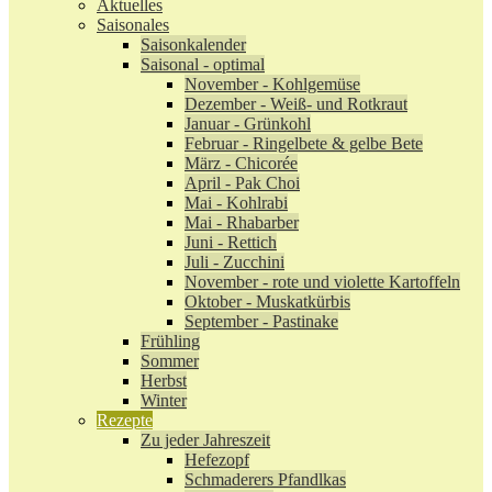
Aktuelles
Saisonales
Saisonkalender
Saisonal - optimal
November - Kohlgemüse
Dezember - Weiß- und Rotkraut
Januar - Grünkohl
Februar - Ringelbete & gelbe Bete
März - Chicorée
April - Pak Choi
Mai - Kohlrabi
Mai - Rhabarber
Juni - Rettich
Juli - Zucchini
November - rote und violette Kartoffeln
Oktober - Muskatkürbis
September - Pastinake
Frühling
Sommer
Herbst
Winter
Rezepte
Zu jeder Jahreszeit
Hefezopf
Schmaderers Pfandlkas