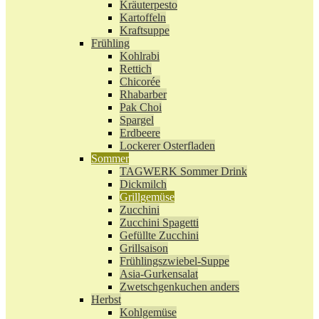
Kräuterpesto
Kartoffeln
Kraftsuppe
Frühling
Kohlrabi
Rettich
Chicorée
Rhabarber
Pak Choi
Spargel
Erdbeere
Lockerer Osterfladen
Sommer
TAGWERK Sommer Drink
Dickmilch
Grillgemüse
Zucchini
Zucchini Spagetti
Gefüllte Zucchini
Grillsaison
Frühlingszwiebel-Suppe
Asia-Gurkensalat
Zwetschgenkuchen anders
Herbst
Kohlgemüse