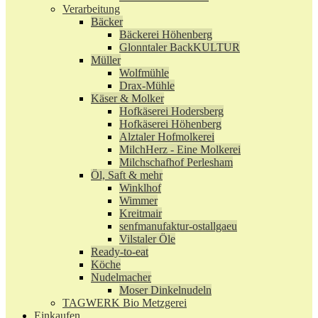
Verarbeitung
Bäcker
Bäckerei Höhenberg
Glonntaler BackKULTUR
Müller
Wolfmühle
Drax-Mühle
Käser & Molker
Hofkäserei Hodersberg
Hofkäserei Höhenberg
Alztaler Hofmolkerei
MilchHerz - Eine Molkerei
Milchschafhof Perlesham
Öl, Saft & mehr
Winklhof
Wimmer
Kreitmair
senfmanufaktur-ostallgaeu
Vilstaler Öle
Ready-to-eat
Köche
Nudelmacher
Moser Dinkelnudeln
TAGWERK Bio Metzgerei
Einkaufen