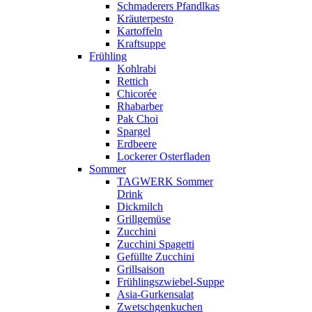
Schmaderers Pfandlkas
Kräuterpesto
Kartoffeln
Kraftsuppe
Frühling
Kohlrabi
Rettich
Chicorée
Rhabarber
Pak Choi
Spargel
Erdbeere
Lockerer Osterfladen
Sommer
TAGWERK Sommer
Drink
Dickmilch
Grillgemüse
Zucchini
Zucchini Spagetti
Gefüllte Zucchini
Grillsaison
Frühlingszwiebel-Suppe
Asia-Gurkensalat
Zwetschgenkuchen