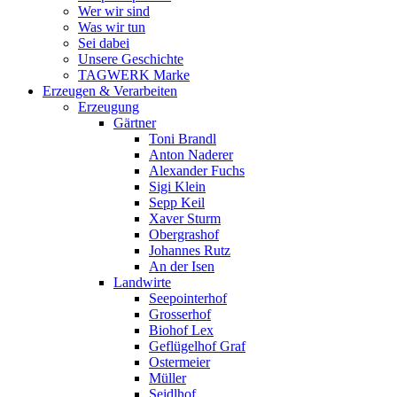
Wer wir sind
Was wir tun
Sei dabei
Unsere Geschichte
TAGWERK Marke
Erzeugen & Verarbeiten
Erzeugung
Gärtner
Toni Brandl
Anton Naderer
Alexander Fuchs
Sigi Klein
Sepp Keil
Xaver Sturm
Obergrashof
Johannes Rutz
An der Isen
Landwirte
Seepointerhof
Grosserhof
Biohof Lex
Geflügelhof Graf
Ostermeier
Müller
Seidlhof