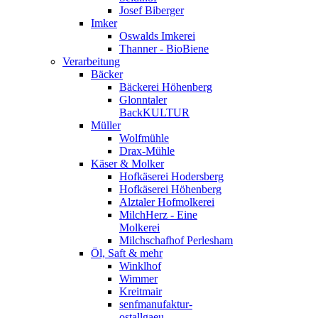
Josef Biberger
Imker
Oswalds Imkerei
Thanner - BioBiene
Verarbeitung
Bäcker
Bäckerei Höhenberg
Glonntaler
BackKULTUR
Müller
Wolfmühle
Drax-Mühle
Käser & Molker
Hofkäserei Hodersberg
Hofkäserei Höhenberg
Alztaler Hofmolkerei
MilchHerz - Eine
Molkerei
Milchschafhof Perlesham
Öl, Saft & mehr
Winklhof
Wimmer
Kreitmair
senfmanufaktur-
ostallgaeu