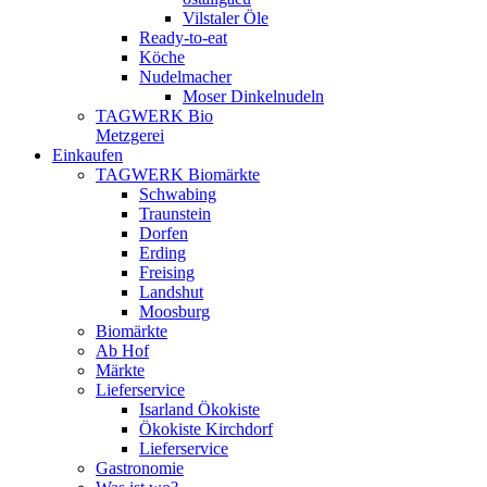
Vilstaler Öle
Ready-to-eat
Köche
Nudelmacher
Moser Dinkelnudeln
TAGWERK Bio
Metzgerei
Einkaufen
TAGWERK Biomärkte
Schwabing
Traunstein
Dorfen
Erding
Freising
Landshut
Moosburg
Biomärkte
Ab Hof
Märkte
Lieferservice
Isarland Ökokiste
Ökokiste Kirchdorf
Lieferservice
Gastronomie