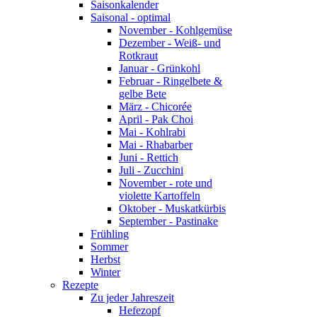
Saisonkalender
Saisonal - optimal
November - Kohlgemüse
Dezember - Weiß- und
Rotkraut
Januar - Grünkohl
Februar - Ringelbete &
gelbe Bete
März - Chicorée
April - Pak Choi
Mai - Kohlrabi
Mai - Rhabarber
Juni - Rettich
Juli - Zucchini
November - rote und
violette Kartoffeln
Oktober - Muskatkürbis
September - Pastinake
Frühling
Sommer
Herbst
Winter
Rezepte
Zu jeder Jahreszeit
Hefezopf