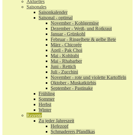
Aktuelles
Saisonales
Saisonkalender
Saisonal - optimal
November - Kohlgemüse
Dezember - Weiß- und Rotkraut
Januar - Grünkohl
Februar - Ringelbete & gelbe Bete
März - Chicorée
April - Pak Choi
Mai - Kohlrabi
Mai - Rhabarber
Juni - Rettich
Juli - Zucchini
November - rote und violette Kartoffeln
Oktober - Muskatkürbis
September - Pastinake
Frühling
Sommer
Herbst
Winter
Rezepte
Zu jeder Jahreszeit
Hefezopf
Schmaderers Pfandlkas