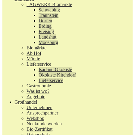
TAGWERK Biomärkte
Schwabing
Traunstein
Dorfen
Erding
Freising
Landshut
Moosburg
Biomärkte
Ab Hof
Märkte
Lieferservice
Isarland Ökokiste
Ökokiste Kirchdorf
Lieferservice
Gastronomie
Was ist wo?
Angebote
Großhandel
Unternehmen
Ansprechpartner
Webshop
Neukunde werden
Bio-Zertifikat
Datenschutz