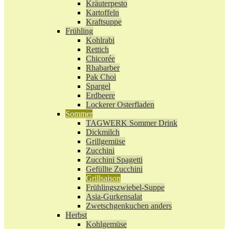
Kräuterpesto
Kartoffeln
Kraftsuppe
Frühling
Kohlrabi
Rettich
Chicorée
Rhabarber
Pak Choi
Spargel
Erdbeere
Lockerer Osterfladen
Sommer
TAGWERK Sommer Drink
Dickmilch
Grillgemüse
Zucchini
Zucchini Spagetti
Gefüllte Zucchini
Grillsaison
Frühlingszwiebel-Suppe
Asia-Gurkensalat
Zwetschgenkuchen anders
Herbst
Kohlgemüse