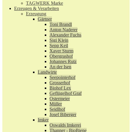
TAGWERK Marke
Erzeugen & Verarbeiten
Erzeugung
Gärtner
Toni Brandl
Anton Naderer
Alexander Fuchs
Sigi Klein
Sepp Keil
Xaver Sturm
Obergrashof
Johannes Rutz
An der Isen
Landwirte
Seepointerhof
Grosserhof
Biohof Lex
Geflügelhof Graf
Ostermeier
Müller
Seidlhof
Josef Biberger
Imker
Oswalds Imkerei
Thanner - BioBiene