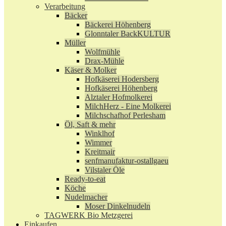
Verarbeitung
Bäcker
Bäckerei Höhenberg
Glonntaler BackKULTUR
Müller
Wolfmühle
Drax-Mühle
Käser & Molker
Hofkäserei Hodersberg
Hofkäserei Höhenberg
Alztaler Hofmolkerei
MilchHerz - Eine Molkerei
Milchschafhof Perlesham
Öl, Saft & mehr
Winklhof
Wimmer
Kreitmair
senfmanufaktur-ostallgaeu
Vilstaler Öle
Ready-to-eat
Köche
Nudelmacher
Moser Dinkelnudeln
TAGWERK Bio Metzgerei
Einkaufen