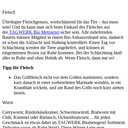
Fleisch
Überlegter Fleischgenuss, wertschätzend für das Tier – das muss
sein! Und da kann man sich beim Einkauf des Fleisches aus
der
TAGWERK Bio Metzgerei
sicher sein. Alle zuliefernden
Bauern müssen Mitglied in einem Bio Anbauverband sein, dadurch
ist schon die Aufzucht und Haltung kontrolliert. Einen Tag vor
Schlachtung werden die Tiere angeliefert, und können in
eingestreuten Boxen zur Ruhe kommen. Bei der Schlachtung läuft
alles in Ruhe und ohne Hektik ab. Wenn Fleisch, dann nur so!
Tipp für Fleisch
Das Grillfleisch nicht vor dem Grillen marinieren, sondern
kurz danach in einer vorbereiteten Marinade wenden, in ein
Krautblatt wickeln, und am Rand des Grills noch kurz ziehen
lassen.
Wurst
Currywurst, Rinderkäsekrainer, Schweinswürstl, Bratwurst mit
Chili, Kümmel oder Bärlauch, Ochsenbratwurst… für jeden
Geschmack ist etwas dabei im TAGWERK Biometzgerei Sortiment.
Teilweise sogar als Rohe Wurst. Diese Würste kann man