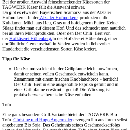
Bei der großen Auswahl feinschmeckender Käsesorten der
TAGWERK Käser fällt die Auswahl schwer.
Da gibt es etwa den Bayerischen Scamorza aus der Alztaler
Hofmolkerei. In der
Alztaler Hofmolkere
i produzieren die
Kuhdamen Milch aus Heu, Gras und hofeigenem Futter. Keine
Silage findet man auf diesem Hof. Und das schmeckt man natürlich
bei all ihren Milchprodukten. Oder den Der Chili- Bert von
der
Hofkäserei Höhenberg.
In der Hofkäserei Höhenberg, einer
dorfähnliche Gemeinschaft in Velden werden in liebevoller
Handarbeit die verschiedensten Sorten Käse kreiert.
Tipp für Käse
Den Scamorza leicht in der Grillpfanne leicht anwärmen,
damit er seinen vollen Geschmack entwickeln kann.
Zusammen mit einem frischen Knoblauchbrot - herrlich!
Der Chili- Bert in eine ausgehöhlte Paprika gefüllt und in
einer Grillpfanne erwärmt – genial! Die Würzung ist
praktischerweise bereits im Käse enthalten.
Tofu
Eine ganz besondere Grill-Variante bietet der TAGWERK Bio
Tofu.
Christine und Hugo Angermaier
erzeugen ihn aus ihrem selbst
angebauten Bio Soja. Das Geheimnis seines Geschmackserfolgs