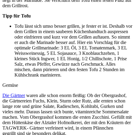
liegt in der Marinade. Sie verschafft dem Tofu einen festen Platz auf
dem Grillrost.
Tipp für Tofu
Tofu lässt sich umso besser grillen, je fester er ist. Deshalb vor
dem Grillen in einem sauberen Küchenhandtuch auspressen
oder einfrieren und kurz vor dem Grillen auftauen. So nimmt
er auch die Marinade besser auf. Hier ein Vorschlag für die
optimale Grillmarinade: 3 EL Öl, 3 EL Tomatenmark, 3 EL
Weissweinessig, 5 EL Sojasauce, 3 Knoblauchzehen, 1
kleines Stück Ingwer, 1 EL Honig, 1/2 Chillischote, 1 Prise
Salz, etwas Pfeffer, Gewürze nach Geschmack. Alles
mischen, dann pürieren und den festen Tofu 2 Stunden im
Kühlschrank marinieren.
Gemüse
Die Gärtner
waren alle schon enorm fleißig: Ob der Obergrashof,
die Gärtnereien Fuchs, Klein, Sturm oder Rutz, alle ernten schon
lange rote und grüne Salate, Radieschen, Kohlrabi, Gurken und
vieles mehr. Daraus lassen sich bunte, vitaminreiche Sommersalate
machen. Vom Obergrashof kommen die ersten Zucchini. Gefüllt mit
dem Hüttenkäse der Alztaler Hofmolkerei, der mit den Kräutern der
TAGWERK- Gärtner verfeinert wird, in einem Pfännchen
gegrillt sind sie besonders delikat.