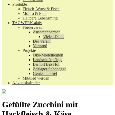
Produkte
Fleisch, Wurst & Fisch
MoPro & Eier
Haltbare Lebensmittel
TAGWERK aktiv
Förderverein
Ansprechpartner
Vielen Dank
Der Verein
Vorstand
Projekte
Öko-Modellregion
Landschaftspflege
Lernort Bio-Hof
Zeltlager Schönegge
Gentechnikfrei
Mitglied werden
Adventskalender
Gefüllte Zucchini mit
Hackfleisch & Käse