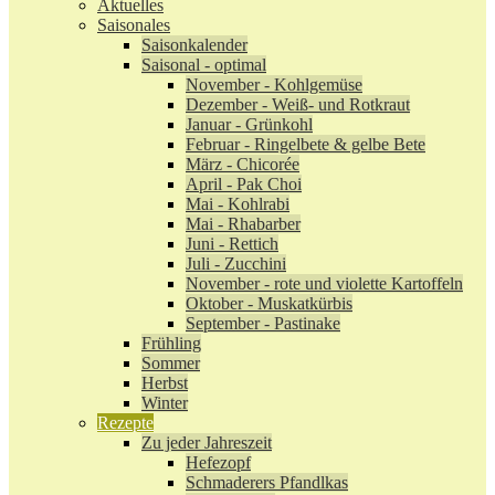
Aktuelles
Saisonales
Saisonkalender
Saisonal - optimal
November - Kohlgemüse
Dezember - Weiß- und Rotkraut
Januar - Grünkohl
Februar - Ringelbete & gelbe Bete
März - Chicorée
April - Pak Choi
Mai - Kohlrabi
Mai - Rhabarber
Juni - Rettich
Juli - Zucchini
November - rote und violette Kartoffeln
Oktober - Muskatkürbis
September - Pastinake
Frühling
Sommer
Herbst
Winter
Rezepte
Zu jeder Jahreszeit
Hefezopf
Schmaderers Pfandlkas