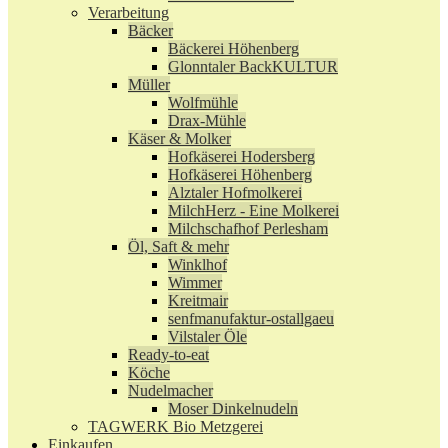
Verarbeitung
Bäcker
Bäckerei Höhenberg
Glonntaler BackKULTUR
Müller
Wolfmühle
Drax-Mühle
Käser & Molker
Hofkäserei Hodersberg
Hofkäserei Höhenberg
Alztaler Hofmolkerei
MilchHerz - Eine Molkerei
Milchschafhof Perlesham
Öl, Saft & mehr
Winklhof
Wimmer
Kreitmair
senfmanufaktur-ostallgaeu
Vilstaler Öle
Ready-to-eat
Köche
Nudelmacher
Moser Dinkelnudeln
TAGWERK Bio Metzgerei
Einkaufen