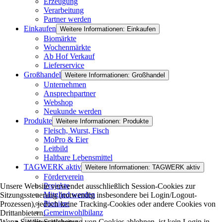
Erzeugung
Verarbeitung
Partner werden
Einkaufen
Weitere Informationen: Einkaufen
Biomärkte
Wochenmärkte
Ab Hof Verkauf
Lieferservice
Großhandel
Weitere Informationen: Großhandel
Unternehmen
Ansprechpartner
Webshop
Neukunde werden
Produkte
Weitere Informationen: Produkte
Fleisch, Wurst, Fisch
MoPro & Eier
Leitbild
Haltbare Lebensmittel
TAGWERK aktiv
Weitere Informationen: TAGWERK aktiv
Förderverein
Projekte
Unsere Website verwendet ausschließlich Session-Cookies zur
Mitglied werden
Sitzungssteuerung (notwendig insbesondere bei Login/Logout-
Pioniere
Prozessen), jedoch keine Tracking-Cookies oder andere Cookies von
Gemeinwohlbilanz
Drittanbietern.
Wenn Sie die Speicherung von Cookies ablehnen, ist kein Login in