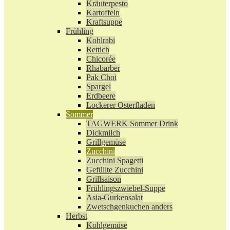
Kräuterpesto
Kartoffeln
Kraftsuppe
Frühling
Kohlrabi
Rettich
Chicorée
Rhabarber
Pak Choi
Spargel
Erdbeere
Lockerer Osterfladen
Sommer
TAGWERK Sommer Drink
Dickmilch
Grillgemüse
Zucchini
Zucchini Spagetti
Gefüllte Zucchini
Grillsaison
Frühlingszwiebel-Suppe
Asia-Gurkensalat
Zwetschgenkuchen anders
Herbst
Kohlgemüse