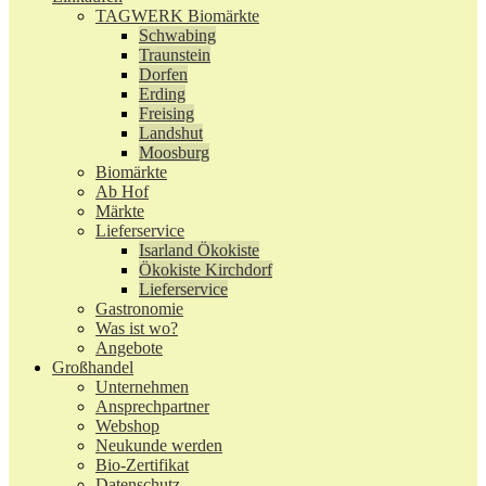
TAGWERK Biomärkte
Schwabing
Traunstein
Dorfen
Erding
Freising
Landshut
Moosburg
Biomärkte
Ab Hof
Märkte
Lieferservice
Isarland Ökokiste
Ökokiste Kirchdorf
Lieferservice
Gastronomie
Was ist wo?
Angebote
Großhandel
Unternehmen
Ansprechpartner
Webshop
Neukunde werden
Bio-Zertifikat
Datenschutz