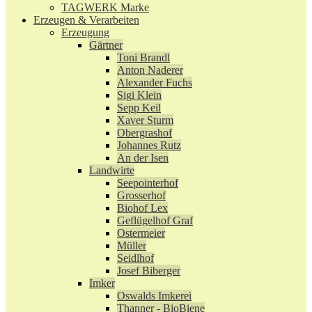
TAGWERK Marke
Erzeugen & Verarbeiten
Erzeugung
Gärtner
Toni Brandl
Anton Naderer
Alexander Fuchs
Sigi Klein
Sepp Keil
Xaver Sturm
Obergrashof
Johannes Rutz
An der Isen
Landwirte
Seepointerhof
Grosserhof
Biohof Lex
Geflügelhof Graf
Ostermeier
Müller
Seidlhof
Josef Biberger
Imker
Oswalds Imkerei
Thanner - BioBiene