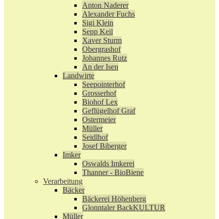
Anton Naderer
Alexander Fuchs
Sigi Klein
Sepp Keil
Xaver Sturm
Obergrashof
Johannes Rutz
An der Isen
Landwirte
Seepointerhof
Grosserhof
Biohof Lex
Geflügelhof Graf
Ostermeier
Müller
Seidlhof
Josef Biberger
Imker
Oswalds Imkerei
Thanner - BioBiene
Verarbeitung
Bäcker
Bäckerei Höhenberg
Glonntaler BackKULTUR
Müller