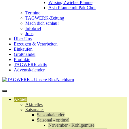
Wirsing Zwiebel Pfanne
Asia Pfanne mit Pak Choi
Termine
TAGWERK-Zeitung
Mach dich schlau!
Infobrief
Jobs
Über Uns
Erzeugen & Verarbeiten
Einkaufen
Großhandel
Produkte
TAGWERK aktiv
Adventskalender
Aktuell
Aktuelles
Saisonales
Saisonkalender
Saisonal - optimal
November - Kohlgemüse