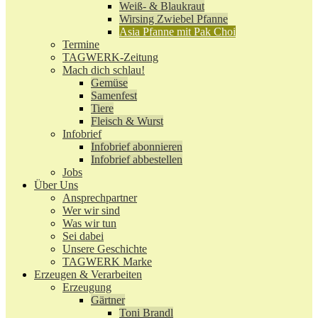
Weiß- & Blaukraut
Wirsing Zwiebel Pfanne
Asia Pfanne mit Pak Choi
Termine
TAGWERK-Zeitung
Mach dich schlau!
Gemüse
Samenfest
Tiere
Fleisch & Wurst
Infobrief
Infobrief abonnieren
Infobrief abbestellen
Jobs
Über Uns
Ansprechpartner
Wer wir sind
Was wir tun
Sei dabei
Unsere Geschichte
TAGWERK Marke
Erzeugen & Verarbeiten
Erzeugung
Gärtner
Toni Brandl