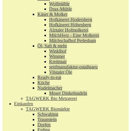
Wolfmühle
Drax-Mühle
Käser & Molker
Hofkäserei Hodersberg
Hofkäserei Höhenberg
Alztaler Hofmolkerei
MilchHerz - Eine Molkerei
Milchschafhof Perlesham
Öl, Saft & mehr
Winklhof
Wimmer
Kreitmair
senfmanufaktur-ostallgaeu
Vilstaler Öle
Ready-to-eat
Köche
Nudelmacher
Moser Dinkelnudeln
TAGWERK Bio Metzgerei
Einkaufen
TAGWERK Biomärkte
Schwabing
Traunstein
Dorfen
Erding