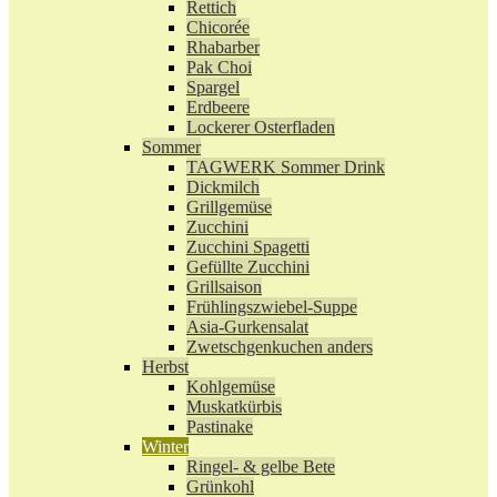
Rettich
Chicorée
Rhabarber
Pak Choi
Spargel
Erdbeere
Lockerer Osterfladen
Sommer
TAGWERK Sommer Drink
Dickmilch
Grillgemüse
Zucchini
Zucchini Spagetti
Gefüllte Zucchini
Grillsaison
Frühlingszwiebel-Suppe
Asia-Gurkensalat
Zwetschgenkuchen anders
Herbst
Kohlgemüse
Muskatkürbis
Pastinake
Winter
Ringel- & gelbe Bete
Grünkohl