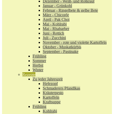
Dezember - Weiß- und Rotkraut
Januar - Grünkohl
Februar - Ringelbete & gelbe Bete
März - Chicorée
April - Pak Choi
Mai - Kohlrabi
Mai - Rhabarber
Juni - Rettich
Juli - Zucchini
November - rote und violette Kartoffeln
Oktober - Muskatkürbis
September - Pastinake
Frühling
Sommer
Herbst
Winter
Rezepte
Zu jeder Jahreszeit
Hefezopf
Schmaderers Pfandlkas
Kräuterpesto
Kartoffeln
Kraftsuppe
Frühling
Kohlrabi