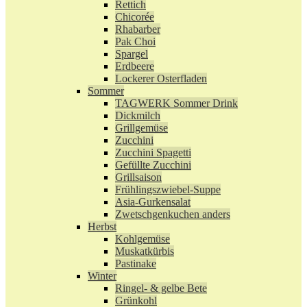
Rettich
Chicorée
Rhabarber
Pak Choi
Spargel
Erdbeere
Lockerer Osterfladen
Sommer
TAGWERK Sommer Drink
Dickmilch
Grillgemüse
Zucchini
Zucchini Spagetti
Gefüllte Zucchini
Grillsaison
Frühlingszwiebel-Suppe
Asia-Gurkensalat
Zwetschgenkuchen anders
Herbst
Kohlgemüse
Muskatkürbis
Pastinake
Winter
Ringel- & gelbe Bete
Grünkohl