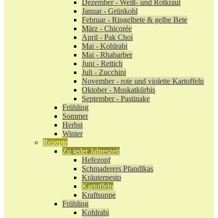
Dezember - Weiß- und Rotkraut
Januar - Grünkohl
Februar - Ringelbete & gelbe Bete
März - Chicorée
April - Pak Choi
Mai - Kohlrabi
Mai - Rhabarber
Juni - Rettich
Juli - Zucchini
November - rote und violette Kartoffeln
Oktober - Muskatkürbis
September - Pastinake
Frühling
Sommer
Herbst
Winter
Rezepte
Zu jeder Jahreszeit
Hefezopf
Schmaderers Pfandlkas
Kräuterpesto
Kartoffeln
Kraftsuppe
Frühling
Kohlrabi