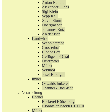
Anton Naderer
Alexander Fuchs
Sigi Klein
Sepp Keil
Xaver Sturm
Obergrashof
Johannes Rutz
An der Isen
Landwirte
Seepointerhof
Grosserhof
Biohof Lex
Geflügelhof Graf
Ostermeier
Müller
Seidlhof
Josef Biberger
Imker
Oswalds Imkerei
Thanner - BioBiene
Verarbeitung
Bäcker
Bäckerei Höhenberg
Glonntaler BackKULTUR
Müller