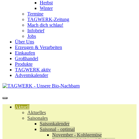
Herbst
Winter
Termine
TAGWERK-Zeitung
Mach dich schlau!
Infobrief
Jobs
Über Uns
Erzeugen & Verarbeiten
Einkaufen
Großhandel
Produkte
TAGWERK aktiv
Adventskalender
Aktuell
Aktuelles
Saisonales
Saisonkalender
Saisonal - optimal
November - Kohlgemüse