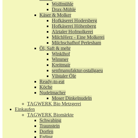
Wolfmühle
Drax-Mühle
Käser & Molker
Hofkäserei Hodersberg
Hofkäserei Höhenberg
Alztaler Hofmolkerei
MilchHerz - Eine Molkerei
Milchschafhof Perlesham
Öl, Saft & mehr
Winklhof
Wimmer
Kreitmair
senfmanufaktur-ostallgaeu
Vilstaler Öle
Ready-to-eat
Köche
Nudelmacher
Moser Dinkelnudeln
TAGWERK Bio Metzgerei
Einkaufen
TAGWERK Biomärkte
Schwabing
Traunstein
Dorfen
Erding