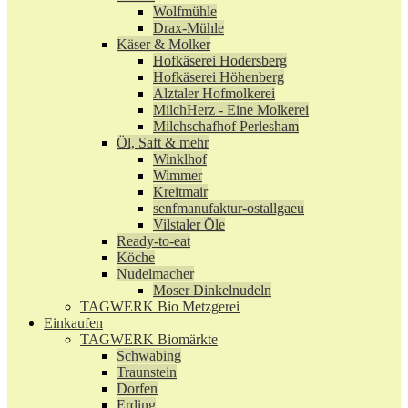
Wolfmühle
Drax-Mühle
Käser & Molker
Hofkäserei Hodersberg
Hofkäserei Höhenberg
Alztaler Hofmolkerei
MilchHerz - Eine Molkerei
Milchschafhof Perlesham
Öl, Saft & mehr
Winklhof
Wimmer
Kreitmair
senfmanufaktur-ostallgaeu
Vilstaler Öle
Ready-to-eat
Köche
Nudelmacher
Moser Dinkelnudeln
TAGWERK Bio Metzgerei
Einkaufen
TAGWERK Biomärkte
Schwabing
Traunstein
Dorfen
Erding