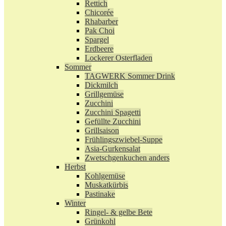
Rettich
Chicorée
Rhabarber
Pak Choi
Spargel
Erdbeere
Lockerer Osterfladen
Sommer
TAGWERK Sommer Drink
Dickmilch
Grillgemüse
Zucchini
Zucchini Spagetti
Gefüllte Zucchini
Grillsaison
Frühlingszwiebel-Suppe
Asia-Gurkensalat
Zwetschgenkuchen anders
Herbst
Kohlgemüse
Muskatkürbis
Pastinake
Winter
Ringel- & gelbe Bete
Grünkohl