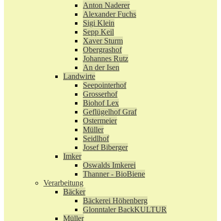
Anton Naderer
Alexander Fuchs
Sigi Klein
Sepp Keil
Xaver Sturm
Obergrashof
Johannes Rutz
An der Isen
Landwirte
Seepointerhof
Grosserhof
Biohof Lex
Geflügelhof Graf
Ostermeier
Müller
Seidlhof
Josef Biberger
Imker
Oswalds Imkerei
Thanner - BioBiene
Verarbeitung
Bäcker
Bäckerei Höhenberg
Glonntaler BackKULTUR
Müller