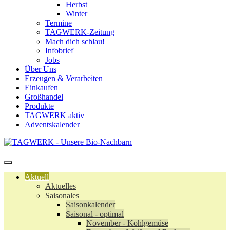
Herbst
Winter
Termine
TAGWERK-Zeitung
Mach dich schlau!
Infobrief
Jobs
Über Uns
Erzeugen & Verarbeiten
Einkaufen
Großhandel
Produkte
TAGWERK aktiv
Adventskalender
Aktuell
Aktuelles
Saisonales
Saisonkalender
Saisonal - optimal
November - Kohlgemüse