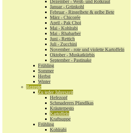
Dezember - Weiß- und Rotkraut
Januar - Grünkohl
Februar - Ringelbete & gelbe Bete
März - Chicorée
April - Pak Choi
Mai - Kohlrabi
Mai - Rhabarber
Juni - Rettich
Juli - Zucchini
November - rote und violette Kartoffeln
Oktober - Muskatkürbis
September - Pastinake
Frühling
Sommer
Herbst
Winter
Rezepte
Zu jeder Jahreszeit
Hefezopf
Schmaderers Pfandlkas
Kräuterpesto
Kartoffeln
Kraftsuppe
Frühling
Kohlrabi