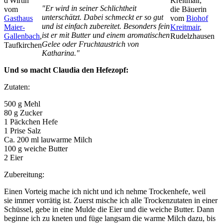
d'Wirtin
Kreitmair,
"Er wird in seiner Schlichtheit
vom
die Bäuerin
unterschätzt. Dabei schmeckt er so gut
Gasthaus
vom
Biohof
und ist einfach zubereitet. Besonders fein
Maier-
Kreitmair
,
ist er mit Butter und einem aromatischen
Gallenbach
,
Rudelzhausen
Gelee oder Fruchtaustrich von
Taufkirchen
Katharina."
Und so macht Claudia den Hefezopf:
Zutaten:
500 g Mehl
80 g Zucker
1 Päckchen Hefe
1 Prise Salz
Ca. 200 ml lauwarme Milch
100 g weiche Butter
2 Eier
Zubereitung:
Einen Vorteig mache ich nicht und ich nehme Trockenhefe, weil
sie immer vorrätig ist. Zuerst mische ich alle Trockenzutaten in einer
Schüssel, gebe in eine Mulde die Eier und die weiche Butter. Dann
beginne ich zu kneten und füge langsam die warme Milch dazu, bis