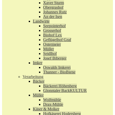
Xaver Sturm
Obergrashof
Johannes Rutz
An der Isen
Landwirte
Seepointerhof
Grosserhof
Biohof Lex
Geflügelhof Graf
Ostermeier
Müller
Seidlhof
Josef Biberger
Imker
Oswalds Imkerei
Thanner - BioBiene
Verarbeitung
Bäcker
Bäckerei Höhenberg
Glonntaler BackKULTUR
Müller
Wolfmühle
Drax-Mühle
Käser & Molker
Hofkäserei Hodersberg