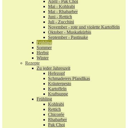
April - Pak Choi
Mai - Kohlrabi
Mai - Rhabarber
Juni - Rettich
Juli - Zucchini
November - rote und violette Kartoffeln
Oktober - Muskatkürbis
September - Pastinake
Frühling
Sommer
Herbst
Winter
Rezepte
Zu jeder Jahreszeit
Hefezopf
Schmaderers Pfandlkas
Kräuterpesto
Kartoffeln
Kraftsuppe
Frühling
Kohlrabi
Rettich
Chicorée
Rhabarber
Pak Choi