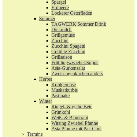
Spargel
Erdbeere
Lockerer Osterfladen
Sommer
TAGWERK Sommer Drink
Dickmilch
Grillgemüse
Zucchini
Zucchini Spagetti
Gefüllte Zucchini
Grillsaison
Frühlingszwiebel-Suppe
Asia-Gurkensalat
Zwetschgenkuchen anders
Herbst
Kohlgemüse
Muskatkürbis
Pastinake
Winter
Ringel- & gelbe Bete
Grünkohl
Weiß- & Blaukraut
Wirsing Zwiebel Pfanne
Asia Pfanne mit Pak Choi
Termine