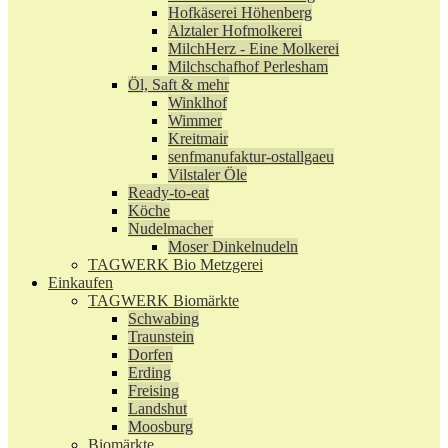
Hofkäserei Höhenberg
Alztaler Hofmolkerei
MilchHerz - Eine Molkerei
Milchschafhof Perlesham
Öl, Saft & mehr
Winklhof
Wimmer
Kreitmair
senfmanufaktur-ostallgaeu
Vilstaler Öle
Ready-to-eat
Köche
Nudelmacher
Moser Dinkelnudeln
TAGWERK Bio Metzgerei
Einkaufen
TAGWERK Biomärkte
Schwabing
Traunstein
Dorfen
Erding
Freising
Landshut
Moosburg
Biomärkte