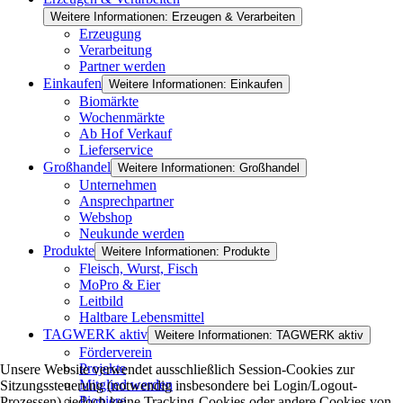
Weitere Informationen: Erzeugen & Verarbeiten
Erzeugung
Verarbeitung
Partner werden
Einkaufen
Weitere Informationen: Einkaufen
Biomärkte
Wochenmärkte
Ab Hof Verkauf
Lieferservice
Großhandel
Weitere Informationen: Großhandel
Unternehmen
Ansprechpartner
Webshop
Neukunde werden
Produkte
Weitere Informationen: Produkte
Fleisch, Wurst, Fisch
MoPro & Eier
Leitbild
Haltbare Lebensmittel
TAGWERK aktiv
Weitere Informationen: TAGWERK aktiv
Förderverein
Projekte
Unsere Website verwendet ausschließlich Session-Cookies zur
Mitglied werden
Sitzungssteuerung (notwendig insbesondere bei Login/Logout-
Pioniere
Prozessen), jedoch keine Tracking-Cookies oder andere Cookies von