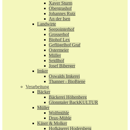
Xaver Sturm
Obergrashof
Johannes Rutz
An der Isen
Landwirte
Seepointerhof
Grosserhof
Biohof Lex
Geflügelhof Graf
Ostermeier
Müller
Seidlhof
Josef Biberger
Imker
Oswalds Imkerei
Thanner - BioBiene
Verarbeitung
Bäcker
Bäckerei Höhenberg
Glonntaler BackKULTUR
Müller
Wolfmühle
Drax-Mühle
Käser & Molker
Hofkäserei Hodersberg