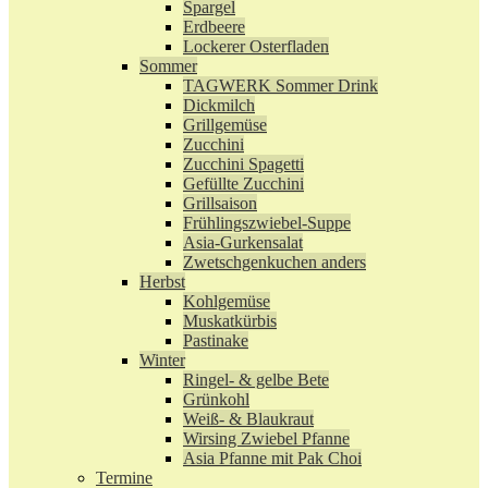
Spargel
Erdbeere
Lockerer Osterfladen
Sommer
TAGWERK Sommer Drink
Dickmilch
Grillgemüse
Zucchini
Zucchini Spagetti
Gefüllte Zucchini
Grillsaison
Frühlingszwiebel-Suppe
Asia-Gurkensalat
Zwetschgenkuchen anders
Herbst
Kohlgemüse
Muskatkürbis
Pastinake
Winter
Ringel- & gelbe Bete
Grünkohl
Weiß- & Blaukraut
Wirsing Zwiebel Pfanne
Asia Pfanne mit Pak Choi
Termine