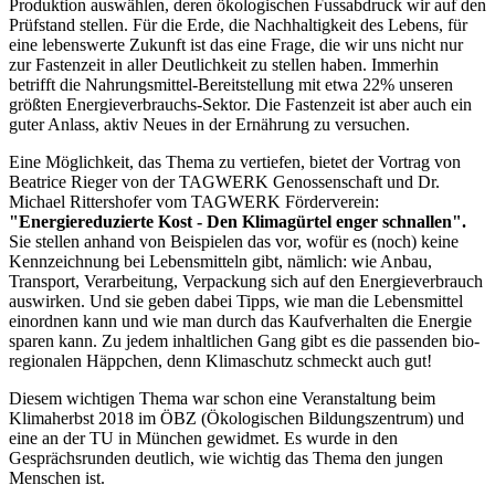
Produktion auswählen, deren ökologischen Fussabdruck wir auf den
Prüfstand stellen. Für die Erde, die Nachhaltigkeit des Lebens, für
eine lebenswerte Zukunft ist das eine Frage, die wir uns nicht nur
zur Fastenzeit in aller Deutlichkeit zu stellen haben. Immerhin
betrifft die Nahrungsmittel-Bereitstellung mit etwa 22% unseren
größten Energieverbrauchs-Sektor. Die Fastenzeit ist aber auch ein
guter Anlass, aktiv Neues in der Ernährung zu versuchen.
Eine Möglichkeit, das Thema zu vertiefen, bietet der Vortrag von
Beatrice Rieger von der TAGWERK Genossenschaft und Dr.
Michael Rittershofer vom TAGWERK Förderverein:
"Energiereduzierte Kost - Den Klimagürtel enger schnallen".
Sie stellen anhand von Beispielen das vor, wofür es (noch) keine
Kennzeichnung bei Lebensmitteln gibt, nämlich: wie Anbau,
Transport, Verarbeitung, Verpackung sich auf den Energieverbrauch
auswirken. Und sie geben dabei Tipps, wie man die Lebensmittel
einordnen kann und wie man durch das Kaufverhalten die Energie
sparen kann. Zu jedem inhaltlichen Gang gibt es die passenden bio-
regionalen Häppchen, denn Klimaschutz schmeckt auch gut!
Diesem wichtigen Thema war schon eine Veranstaltung beim
Klimaherbst 2018 im ÖBZ (Ökologischen Bildungszentrum) und
eine an der TU in München gewidmet. Es wurde in den
Gesprächsrunden deutlich, wie wichtig das Thema den jungen
Menschen ist.