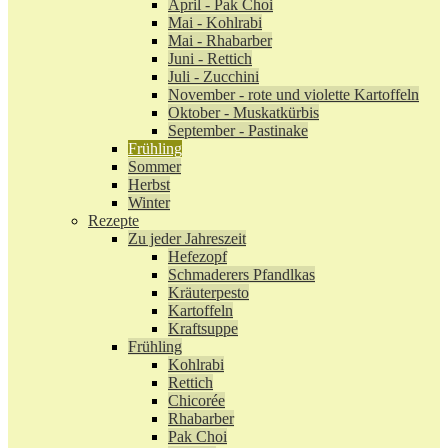
April - Pak Choi
Mai - Kohlrabi
Mai - Rhabarber
Juni - Rettich
Juli - Zucchini
November - rote und violette Kartoffeln
Oktober - Muskatkürbis
September - Pastinake
Frühling
Sommer
Herbst
Winter
Rezepte
Zu jeder Jahreszeit
Hefezopf
Schmaderers Pfandlkas
Kräuterpesto
Kartoffeln
Kraftsuppe
Frühling
Kohlrabi
Rettich
Chicorée
Rhabarber
Pak Choi