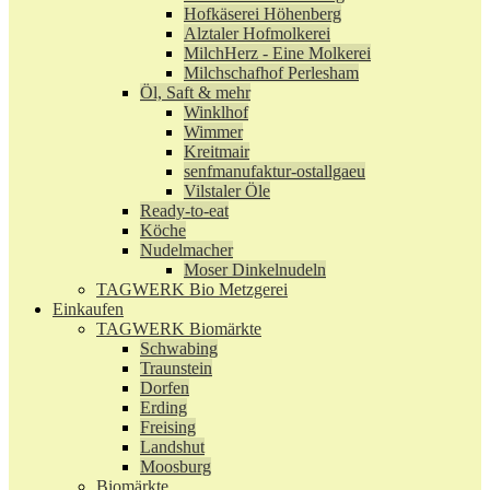
Hofkäserei Höhenberg
Alztaler Hofmolkerei
MilchHerz - Eine Molkerei
Milchschafhof Perlesham
Öl, Saft & mehr
Winklhof
Wimmer
Kreitmair
senfmanufaktur-ostallgaeu
Vilstaler Öle
Ready-to-eat
Köche
Nudelmacher
Moser Dinkelnudeln
TAGWERK Bio Metzgerei
Einkaufen
TAGWERK Biomärkte
Schwabing
Traunstein
Dorfen
Erding
Freising
Landshut
Moosburg
Biomärkte