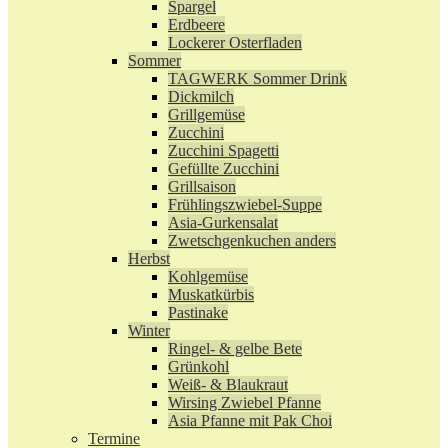
Spargel
Erdbeere
Lockerer Osterfladen
Sommer
TAGWERK Sommer Drink
Dickmilch
Grillgemüse
Zucchini
Zucchini Spagetti
Gefüllte Zucchini
Grillsaison
Frühlingszwiebel-Suppe
Asia-Gurkensalat
Zwetschgenkuchen anders
Herbst
Kohlgemüse
Muskatkürbis
Pastinake
Winter
Ringel- & gelbe Bete
Grünkohl
Weiß- & Blaukraut
Wirsing Zwiebel Pfanne
Asia Pfanne mit Pak Choi
Termine