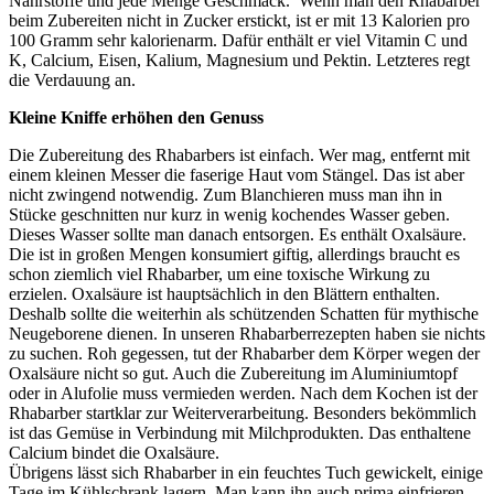
Nährstoffe und jede Menge Geschmack. Wenn man den Rhabarber
beim Zubereiten nicht in Zucker erstickt, ist er mit 13 Kalorien pro
100 Gramm sehr kalorienarm. Dafür enthält er viel Vitamin C und
K, Calcium, Eisen, Kalium, Magnesium und Pektin. Letzteres regt
die Verdauung an.
Kleine Kniffe erhöhen den Genuss
Die Zubereitung des Rhabarbers ist einfach. Wer mag, entfernt mit
einem kleinen Messer die faserige Haut vom Stängel. Das ist aber
nicht zwingend notwendig. Zum Blanchieren muss man ihn in
Stücke geschnitten nur kurz in wenig kochendes Wasser geben.
Dieses Wasser sollte man danach entsorgen. Es enthält Oxalsäure.
Die ist in großen Mengen konsumiert giftig, allerdings braucht es
schon ziemlich viel Rhabarber, um eine toxische Wirkung zu
erzielen. Oxalsäure ist hauptsächlich in den Blättern enthalten.
Deshalb sollte die weiterhin als schützenden Schatten für mythische
Neugeborene dienen. In unseren Rhabarberrezepten haben sie nichts
zu suchen. Roh gegessen, tut der Rhabarber dem Körper wegen der
Oxalsäure nicht so gut. Auch die Zubereitung im Aluminiumtopf
oder in Alufolie muss vermieden werden. Nach dem Kochen ist der
Rhabarber startklar zur Weiterverarbeitung. Besonders bekömmlich
ist das Gemüse in Verbindung mit Milchprodukten. Das enthaltene
Calcium bindet die Oxalsäure.
Übrigens lässt sich Rhabarber in ein feuchtes Tuch gewickelt, einige
Tage im Kühlschrank lagern. Man kann ihn auch prima einfrieren