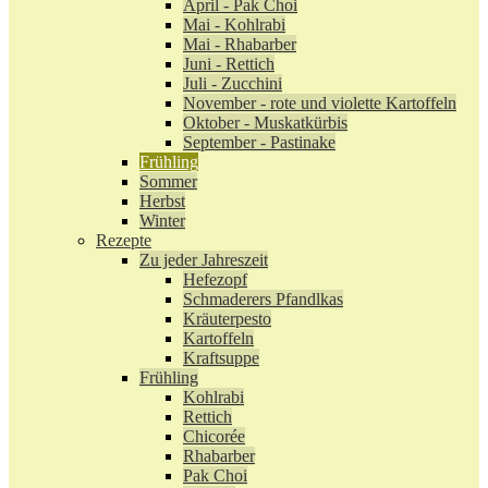
April - Pak Choi
Mai - Kohlrabi
Mai - Rhabarber
Juni - Rettich
Juli - Zucchini
November - rote und violette Kartoffeln
Oktober - Muskatkürbis
September - Pastinake
Frühling
Sommer
Herbst
Winter
Rezepte
Zu jeder Jahreszeit
Hefezopf
Schmaderers Pfandlkas
Kräuterpesto
Kartoffeln
Kraftsuppe
Frühling
Kohlrabi
Rettich
Chicorée
Rhabarber
Pak Choi