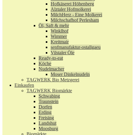
Hofkäserei Höhenberg
Alztaler Hofmolkerei
MilchHerz - Eine Molkerei
Milchschafhof Perlesham
Öl, Saft & mehr
Winklhof
Wimmer
Kreitmair
senfmanufaktur-ostallgaeu
Vilstaler Öle
Ready-to-eat
Köche
Nudelmacher
Moser Dinkelnudeln
TAGWERK Bio Metzgerei
Einkaufen
TAGWERK Biomärkte
Schwabing
Traunstein
Dorfen
Erding
Freising
Landshut
Moosburg
Biomärkte