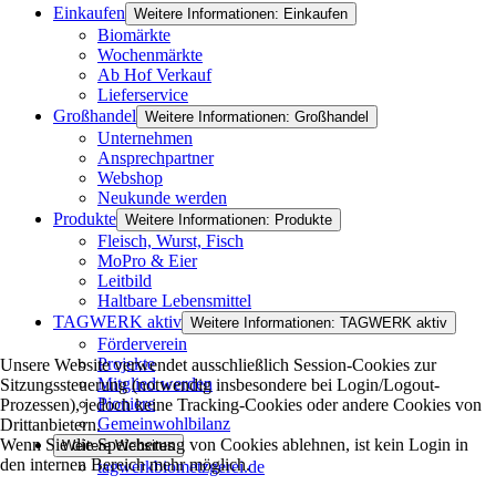
Einkaufen
Weitere Informationen: Einkaufen
Biomärkte
Wochenmärkte
Ab Hof Verkauf
Lieferservice
Großhandel
Weitere Informationen: Großhandel
Unternehmen
Ansprechpartner
Webshop
Neukunde werden
Produkte
Weitere Informationen: Produkte
Fleisch, Wurst, Fisch
MoPro & Eier
Leitbild
Haltbare Lebensmittel
TAGWERK aktiv
Weitere Informationen: TAGWERK aktiv
Förderverein
Projekte
Unsere Website verwendet ausschließlich Session-Cookies zur
Mitglied werden
Sitzungssteuerung (notwendig insbesondere bei Login/Logout-
Pioniere
Prozessen), jedoch keine Tracking-Cookies oder andere Cookies von
Gemeinwohlbilanz
Drittanbietern.
Wenn Sie die Speicherung von Cookies ablehnen, ist kein Login in
Weitere Websites
den internen Bereich mehr möglich.
tagwerkbiometzgerei.de