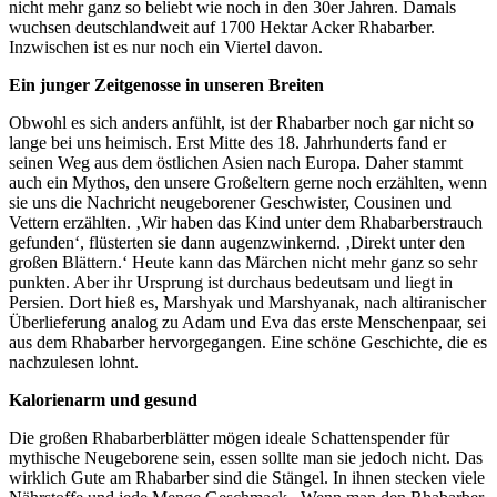
nicht mehr ganz so beliebt wie noch in den 30er Jahren. Damals
wuchsen deutschlandweit auf 1700 Hektar Acker Rhabarber.
Inzwischen ist es nur noch ein Viertel davon.
Ein junger Zeitgenosse in unseren Breiten
Obwohl es sich anders anfühlt, ist der Rhabarber noch gar nicht so
lange bei uns heimisch. Erst Mitte des 18. Jahrhunderts fand er
seinen Weg aus dem östlichen Asien nach Europa. Daher stammt
auch ein Mythos, den unsere Großeltern gerne noch erzählten, wenn
sie uns die Nachricht neugeborener Geschwister, Cousinen und
Vettern erzählten. ‚Wir haben das Kind unter dem Rhabarberstrauch
gefunden‘, flüsterten sie dann augenzwinkernd. ‚Direkt unter den
großen Blättern.‘ Heute kann das Märchen nicht mehr ganz so sehr
punkten. Aber ihr Ursprung ist durchaus bedeutsam und liegt in
Persien. Dort hieß es, Marshyak und Marshyanak, nach altiranischer
Überlieferung analog zu Adam und Eva das erste Menschenpaar, sei
aus dem Rhabarber hervorgegangen. Eine schöne Geschichte, die es
nachzulesen lohnt.
Kalorienarm und gesund
Die großen Rhabarberblätter mögen ideale Schattenspender für
mythische Neugeborene sein, essen sollte man sie jedoch nicht. Das
wirklich Gute am Rhabarber sind die Stängel. In ihnen stecken viele