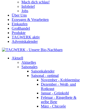
Mach dich schlau!
Infobrief
Jobs
Über Uns
Erzeugen & Verarbeiten
Einkaufen
Großhandel
Produkte
TAGWERK aktiv
Adventskalender
Aktuell
Aktuelles
Saisonales
Saisonkalender
Saisonal - optimal
November - Kohlgemüse
Dezember - Weiß- und
Rotkraut
Januar - Grünkohl
Februar - Ringelbete &
gelbe Bete
März - Chicorée