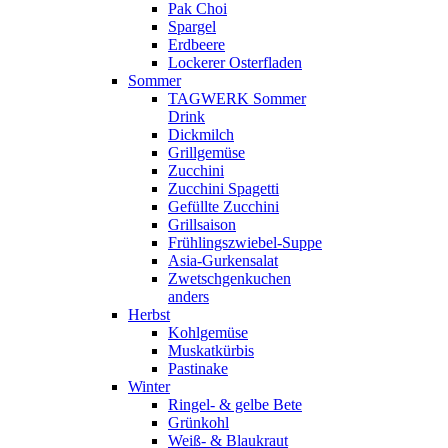
Pak Choi
Spargel
Erdbeere
Lockerer Osterfladen
Sommer
TAGWERK Sommer
Drink
Dickmilch
Grillgemüse
Zucchini
Zucchini Spagetti
Gefüllte Zucchini
Grillsaison
Frühlingszwiebel-Suppe
Asia-Gurkensalat
Zwetschgenkuchen
anders
Herbst
Kohlgemüse
Muskatkürbis
Pastinake
Winter
Ringel- & gelbe Bete
Grünkohl
Weiß- & Blaukraut