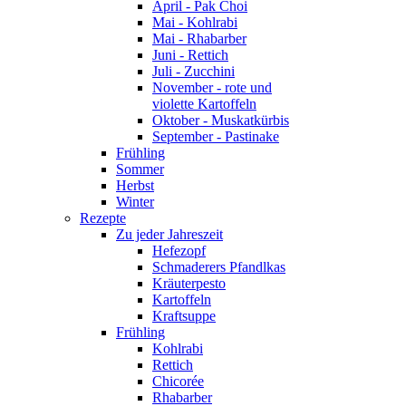
April - Pak Choi
Mai - Kohlrabi
Mai - Rhabarber
Juni - Rettich
Juli - Zucchini
November - rote und
violette Kartoffeln
Oktober - Muskatkürbis
September - Pastinake
Frühling
Sommer
Herbst
Winter
Rezepte
Zu jeder Jahreszeit
Hefezopf
Schmaderers Pfandlkas
Kräuterpesto
Kartoffeln
Kraftsuppe
Frühling
Kohlrabi
Rettich
Chicorée
Rhabarber