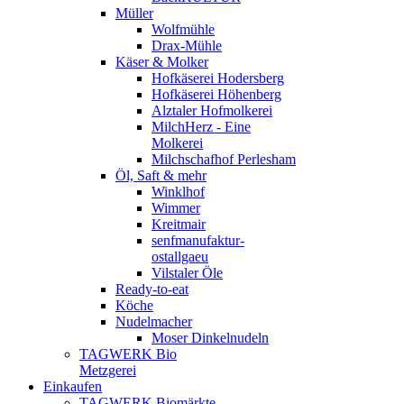
Müller
Wolfmühle
Drax-Mühle
Käser & Molker
Hofkäserei Hodersberg
Hofkäserei Höhenberg
Alztaler Hofmolkerei
MilchHerz - Eine
Molkerei
Milchschafhof Perlesham
Öl, Saft & mehr
Winklhof
Wimmer
Kreitmair
senfmanufaktur-
ostallgaeu
Vilstaler Öle
Ready-to-eat
Köche
Nudelmacher
Moser Dinkelnudeln
TAGWERK Bio
Metzgerei
Einkaufen
TAGWERK Biomärkte