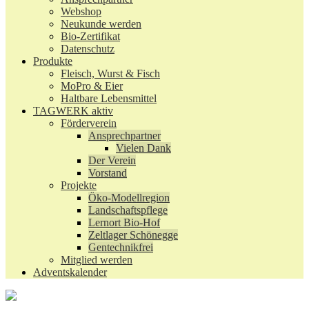
Webshop
Neukunde werden
Bio-Zertifikat
Datenschutz
Produkte
Fleisch, Wurst & Fisch
MoPro & Eier
Haltbare Lebensmittel
TAGWERK aktiv
Förderverein
Ansprechpartner
Vielen Dank
Der Verein
Vorstand
Projekte
Öko-Modellregion
Landschaftspflege
Lernort Bio-Hof
Zeltlager Schönegge
Gentechnikfrei
Mitglied werden
Adventskalender