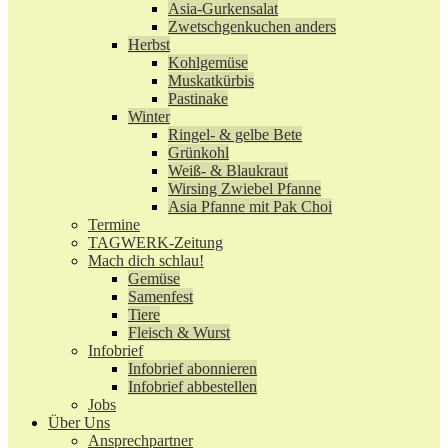
Asia-Gurkensalat
Zwetschgenkuchen anders
Herbst
Kohlgemüse
Muskatkürbis
Pastinake
Winter
Ringel- & gelbe Bete
Grünkohl
Weiß- & Blaukraut
Wirsing Zwiebel Pfanne
Asia Pfanne mit Pak Choi
Termine
TAGWERK-Zeitung
Mach dich schlau!
Gemüse
Samenfest
Tiere
Fleisch & Wurst
Infobrief
Infobrief abonnieren
Infobrief abbestellen
Jobs
Über Uns
Ansprechpartner