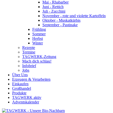
Mai - Rhabarber
Juni - Rettich
Juli - Zucchini
November - rote und violette Kartoffeln
Oktober - Muskatkürbis
September - Pastinake
Frühling
Sommer
Herbst
Winter
Rezepte
Termine
TAGWERK-Zeitung
Mach dich schlau!
Infobrief
Jobs
Über Uns
Erzeugen & Verarbeiten
Einkaufen
Großhandel
Produkte
TAGWERK aktiv
Adventskalender