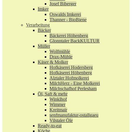
Josef Biberger
Imker
Oswalds Imkerei
Thanner - BioBiene
Verarbeitung
Bäcker
Bäckerei Höhenberg
Glonntaler BackKULTUR
Müller
Wolfmühle
Drax-Mühle
Käser & Molker
Hofkäserei Hodersberg
Hofkäserei Höhenberg
Alztaler Hofmolkerei
MilchHerz - Eine Molkerei
Milchschafhof Perlesham
Öl, Saft & mehr
Winklhof
Wimmer
Kreitmair
senfmanufaktur-ostallgaeu
Vilstaler Öle
Ready-to-eat
Köche