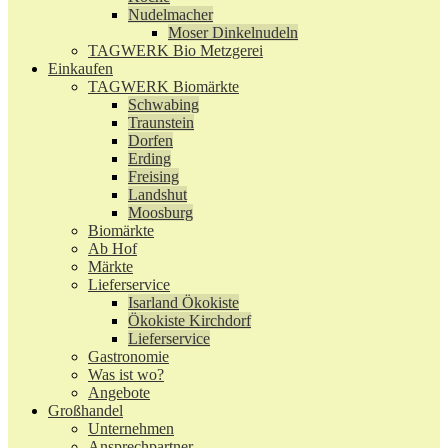
Nudelmacher
Moser Dinkelnudeln
TAGWERK Bio Metzgerei
Einkaufen
TAGWERK Biomärkte
Schwabing
Traunstein
Dorfen
Erding
Freising
Landshut
Moosburg
Biomärkte
Ab Hof
Märkte
Lieferservice
Isarland Ökokiste
Ökokiste Kirchdorf
Lieferservice
Gastronomie
Was ist wo?
Angebote
Großhandel
Unternehmen
Ansprechpartner