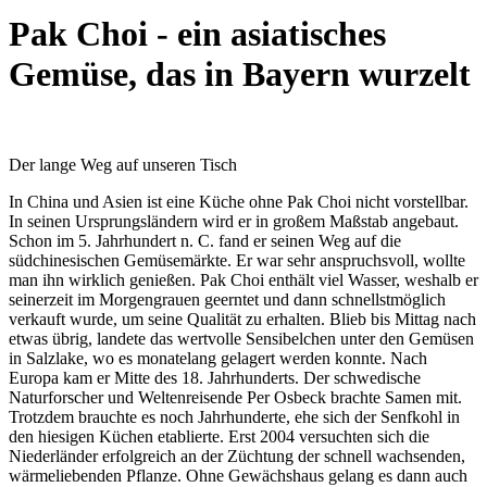
Pak Choi - ein asiatisches
Gemüse, das in Bayern wurzelt
Der lange Weg auf unseren Tisch
In China und Asien ist eine Küche ohne Pak Choi nicht vorstellbar.
In seinen Ursprungsländern wird er in großem Maßstab angebaut.
Schon im 5. Jahrhundert n. C. fand er seinen Weg auf die
südchinesischen Gemüsemärkte. Er war sehr anspruchsvoll, wollte
man ihn wirklich genießen. Pak Choi enthält viel Wasser, weshalb er
seinerzeit im Morgengrauen geerntet und dann schnellstmöglich
verkauft wurde, um seine Qualität zu erhalten. Blieb bis Mittag nach
etwas übrig, landete das wertvolle Sensibelchen unter den Gemüsen
in Salzlake, wo es monatelang gelagert werden konnte. Nach
Europa kam er Mitte des 18. Jahrhunderts. Der schwedische
Naturforscher und Weltenreisende Per Osbeck brachte Samen mit.
Trotzdem brauchte es noch Jahrhunderte, ehe sich der Senfkohl in
den hiesigen Küchen etablierte. Erst 2004 versuchten sich die
Niederländer erfolgreich an der Züchtung der schnell wachsenden,
wärmeliebenden Pflanze. Ohne Gewächshaus gelang es dann auch