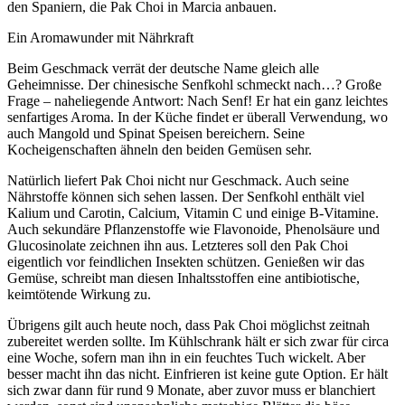
den Spaniern, die Pak Choi in Marcia anbauen.
Ein Aromawunder mit Nährkraft
Beim Geschmack verrät der deutsche Name gleich alle
Geheimnisse. Der chinesische Senfkohl schmeckt nach…? Große
Frage – naheliegende Antwort: Nach Senf! Er hat ein ganz leichtes
senfartiges Aroma. In der Küche findet er überall Verwendung, wo
auch Mangold und Spinat Speisen bereichern. Seine
Kocheigenschaften ähneln den beiden Gemüsen sehr.
Natürlich liefert Pak Choi nicht nur Geschmack. Auch seine
Nährstoffe können sich sehen lassen. Der Senfkohl enthält viel
Kalium und Carotin, Calcium, Vitamin C und einige B-Vitamine.
Auch sekundäre Pflanzenstoffe wie Flavonoide, Phenolsäure und
Glucosinolate zeichnen ihn aus. Letzteres soll den Pak Choi
eigentlich vor feindlichen Insekten schützen. Genießen wir das
Gemüse, schreibt man diesen Inhaltsstoffen eine antibiotische,
keimtötende Wirkung zu.
Übrigens gilt auch heute noch, dass Pak Choi möglichst zeitnah
zubereitet werden sollte. Im Kühlschrank hält er sich zwar für circa
eine Woche, sofern man ihn in ein feuchtes Tuch wickelt. Aber
besser macht ihn das nicht. Einfrieren ist keine gute Option. Er hält
sich zwar dann für rund 9 Monate, aber zuvor muss er blanchiert