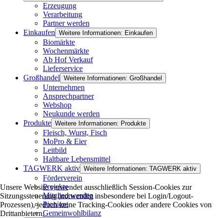
Erzeugung
Verarbeitung
Partner werden
Einkaufen
Weitere Informationen: Einkaufen
Biomärkte
Wochenmärkte
Ab Hof Verkauf
Lieferservice
Großhandel
Weitere Informationen: Großhandel
Unternehmen
Ansprechpartner
Webshop
Neukunde werden
Produkte
Weitere Informationen: Produkte
Fleisch, Wurst, Fisch
MoPro & Eier
Leitbild
Haltbare Lebensmittel
TAGWERK aktiv
Weitere Informationen: TAGWERK aktiv
Förderverein
Projekte
Unsere Website verwendet ausschließlich Session-Cookies zur
Mitglied werden
Sitzungssteuerung (notwendig insbesondere bei Login/Logout-
Pioniere
Prozessen), jedoch keine Tracking-Cookies oder andere Cookies von
Gemeinwohlbilanz
Drittanbietern.