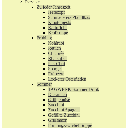
Rezepte
Zu jeder Jahreszeit
Hefezopf
Schmaderers Pfandlkas
Kräuterpesto
Kartoffeln
Kraftsuppe
Frühling
Kohlrabi
Rettich
Chicorée
Rhabarber
Pak Choi
Spargel
Erdbeere
Lockerer Osterfladen
Sommer
TAGWERK Sommer Drink
Dickmilch
Grillgemüse
Zucchini
Zucchini Spagetti
Gefüllte Zucchini
Grillsaison
Frühlingszwiebel-Suppe