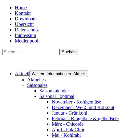
Home
Kontakt
Downloads
Übersicht
Datenschutz
Impressum
Medienpool
Suchen
Aktuell
Weitere Informationen: Aktuell
Aktuelles
Saisonales
Saisonkalender
Saisonal - optimal
November - Kohlgemüse
Dezember - Weiß- und Rotkraut
Januar - Grünkohl
Februar - Ringelbete & gelbe Bete
März - Chicorée
April - Pak Choi
Mai - Kohlrabi