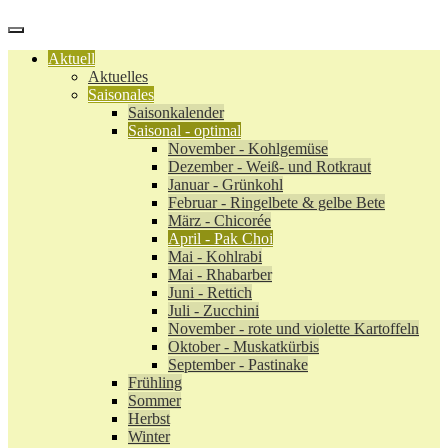
Aktuell
Aktuelles
Saisonales
Saisonkalender
Saisonal - optimal
November - Kohlgemüse
Dezember - Weiß- und Rotkraut
Januar - Grünkohl
Februar - Ringelbete & gelbe Bete
März - Chicorée
April - Pak Choi
Mai - Kohlrabi
Mai - Rhabarber
Juni - Rettich
Juli - Zucchini
November - rote und violette Kartoffeln
Oktober - Muskatkürbis
September - Pastinake
Frühling
Sommer
Herbst
Winter