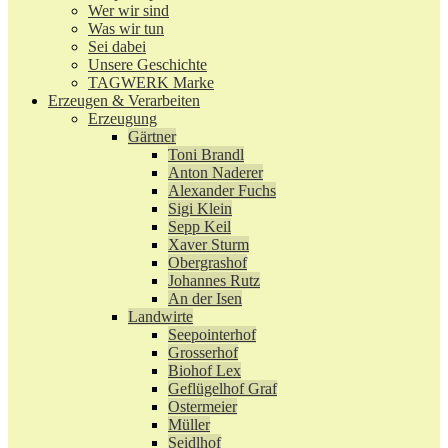
Wer wir sind
Was wir tun
Sei dabei
Unsere Geschichte
TAGWERK Marke
Erzeugen & Verarbeiten
Erzeugung
Gärtner
Toni Brandl
Anton Naderer
Alexander Fuchs
Sigi Klein
Sepp Keil
Xaver Sturm
Obergrashof
Johannes Rutz
An der Isen
Landwirte
Seepointerhof
Grosserhof
Biohof Lex
Geflügelhof Graf
Ostermeier
Müller
Seidlhof