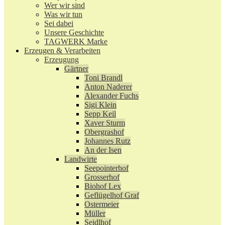
Wer wir sind
Was wir tun
Sei dabei
Unsere Geschichte
TAGWERK Marke
Erzeugen & Verarbeiten
Erzeugung
Gärtner
Toni Brandl
Anton Naderer
Alexander Fuchs
Sigi Klein
Sepp Keil
Xaver Sturm
Obergrashof
Johannes Rutz
An der Isen
Landwirte
Seepointerhof
Grosserhof
Biohof Lex
Geflügelhof Graf
Ostermeier
Müller
Seidlhof