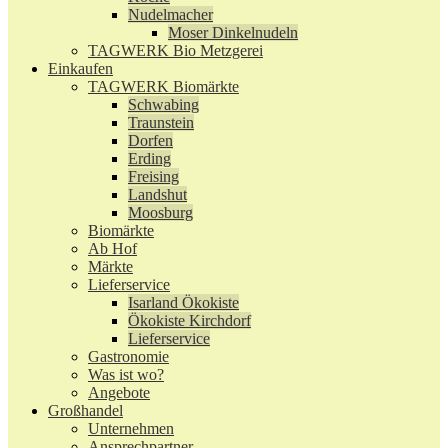
Nudelmacher
Moser Dinkelnudeln
TAGWERK Bio Metzgerei
Einkaufen
TAGWERK Biomärkte
Schwabing
Traunstein
Dorfen
Erding
Freising
Landshut
Moosburg
Biomärkte
Ab Hof
Märkte
Lieferservice
Isarland Ökokiste
Ökokiste Kirchdorf
Lieferservice
Gastronomie
Was ist wo?
Angebote
Großhandel
Unternehmen
Ansprechpartner