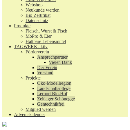
Webshop
Neukunde werden
Bio-Zertifikat
Datenschutz
Produkte
Fleisch, Wurst & Fisch
MoPro & Eier
Haltbare Lebensmittel
TAGWERK aktiv
Förderverein
Ansprechpartner
Vielen Dank
Der Verein
Vorstand
Projekte
Öko-Modellregion
Landschaftspflege
Lernort Bio-Hof
Zeltlager Schönegge
Gentechnikfrei
Mitglied werden
Adventskalender