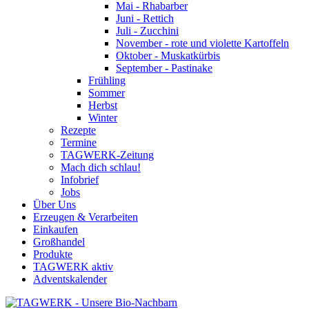
Mai - Rhabarber
Juni - Rettich
Juli - Zucchini
November - rote und violette Kartoffeln
Oktober - Muskatkürbis
September - Pastinake
Frühling
Sommer
Herbst
Winter
Rezepte
Termine
TAGWERK-Zeitung
Mach dich schlau!
Infobrief
Jobs
Über Uns
Erzeugen & Verarbeiten
Einkaufen
Großhandel
Produkte
TAGWERK aktiv
Adventskalender