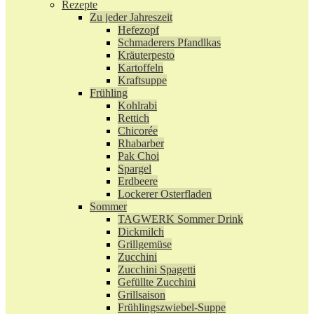
Rezepte
Zu jeder Jahreszeit
Hefezopf
Schmaderers Pfandlkas
Kräuterpesto
Kartoffeln
Kraftsuppe
Frühling
Kohlrabi
Rettich
Chicorée
Rhabarber
Pak Choi
Spargel
Erdbeere
Lockerer Osterfladen
Sommer
TAGWERK Sommer Drink
Dickmilch
Grillgemüse
Zucchini
Zucchini Spagetti
Gefüllte Zucchini
Grillsaison
Frühlingszwiebel-Suppe