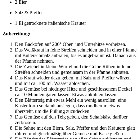
2 Eier
Salz & Pfeffer
1 El getrocknete italienische Kräuter
Zubereitung:
Den Backofen auf 200° Ober- und Unterhitze vorheizen.
Das Weißkraut in feine Streifen schneiden und in einer Pfanne
mit Butterschmalz anbraten, bis es angebräunt ist. Danach aus
der Pfanne nehmen.
Die Zwiebel in kleine Würfel und die Gelbe Rüben in feine
Streifen schneiden und gemeinsam in der Pfanne anbraten.
Das Kraut wieder dazu geben, mit Salz und Pfeffer würzen
und mit ca. 100 ml. Wasser ablöschen.
Das Gemüse bei niedriger Hitze und geschlossenem Deckel
ca. 10 Minuten garen lassen. Etwas abkühlen lassen.
Den Blätterteig mit etwas Mehl ein wenig ausrollen, eine
Kastenform so damit auslegen, dass rundherum etwas
übersteht, um die Füllung zuzudecken.
Das Gemüse auf den Teig geben, den Schafskäse darüber
zerbröseln.
Die Sahne mit den Eiern, Salz, Pfeffer und den Kräutern glatt
rühren und gleichmäßig über Gemüse und Käse gießen.