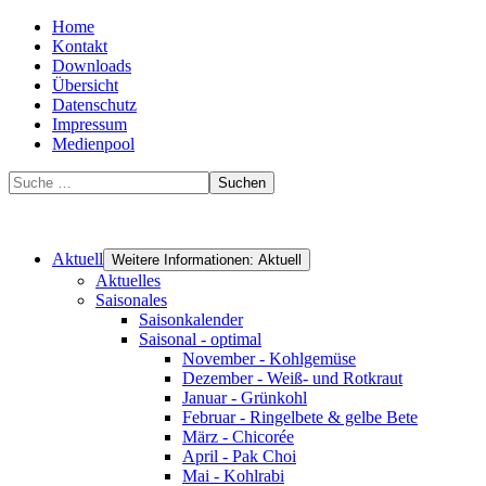
Home
Kontakt
Downloads
Übersicht
Datenschutz
Impressum
Medienpool
Suchen
Aktuell
Weitere Informationen: Aktuell
Aktuelles
Saisonales
Saisonkalender
Saisonal - optimal
November - Kohlgemüse
Dezember - Weiß- und Rotkraut
Januar - Grünkohl
Februar - Ringelbete & gelbe Bete
März - Chicorée
April - Pak Choi
Mai - Kohlrabi