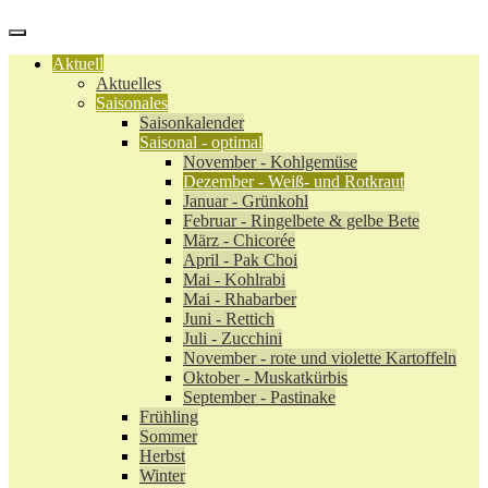
Aktuell
Aktuelles
Saisonales
Saisonkalender
Saisonal - optimal
November - Kohlgemüse
Dezember - Weiß- und Rotkraut
Januar - Grünkohl
Februar - Ringelbete & gelbe Bete
März - Chicorée
April - Pak Choi
Mai - Kohlrabi
Mai - Rhabarber
Juni - Rettich
Juli - Zucchini
November - rote und violette Kartoffeln
Oktober - Muskatkürbis
September - Pastinake
Frühling
Sommer
Herbst
Winter