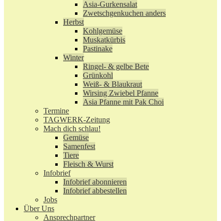
Asia-Gurkensalat
Zwetschgenkuchen anders
Herbst
Kohlgemüse
Muskatkürbis
Pastinake
Winter
Ringel- & gelbe Bete
Grünkohl
Weiß- & Blaukraut
Wirsing Zwiebel Pfanne
Asia Pfanne mit Pak Choi
Termine
TAGWERK-Zeitung
Mach dich schlau!
Gemüse
Samenfest
Tiere
Fleisch & Wurst
Infobrief
Infobrief abonnieren
Infobrief abbestellen
Jobs
Über Uns
Ansprechpartner