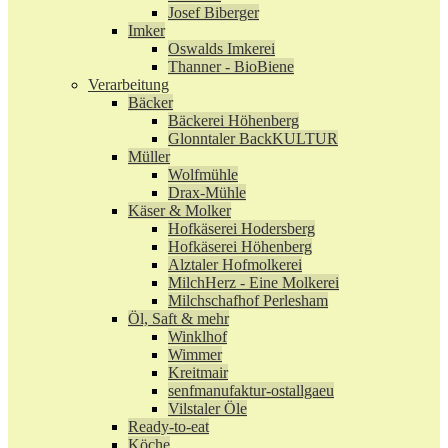
Josef Biberger
Imker
Oswalds Imkerei
Thanner - BioBiene
Verarbeitung
Bäcker
Bäckerei Höhenberg
Glonntaler BackKULTUR
Müller
Wolfmühle
Drax-Mühle
Käser & Molker
Hofkäserei Hodersberg
Hofkäserei Höhenberg
Alztaler Hofmolkerei
MilchHerz - Eine Molkerei
Milchschafhof Perlesham
Öl, Saft & mehr
Winklhof
Wimmer
Kreitmair
senfmanufaktur-ostallgaeu
Vilstaler Öle
Ready-to-eat
Köche