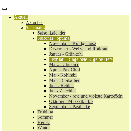
Aktuell
Aktuelles
Saisonales
Saisonkalender
Saisonal - optimal
November - Kohlgemüse
Dezember - Weiß- und Rotkraut
Januar - Grünkohl
Februar - Ringelbete & gelbe Bete
März - Chicorée
April - Pak Choi
Mai - Kohlrabi
Mai - Rhabarber
Juni - Rettich
Juli - Zucchini
November - rote und violette Kartoffeln
Oktober - Muskatkürbis
September - Pastinake
Frühling
Sommer
Herbst
Winter