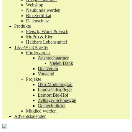
Webshop
Neukunde werden
Bio-Zertifikat
Datenschutz
Produkte
Fleisch, Wurst & Fisch
MoPro & Eier
Haltbare Lebensmittel
TAGWERK aktiv
Förderverein
Ansprechpartner
Vielen Dank
Der Verein
Vorstand
Projekte
Öko-Modellregion
Landschaftspflege
Lernort Bio-Hof
Zeltlager Schönegge
Gentechnikfrei
Mitglied werden
Adventskalender