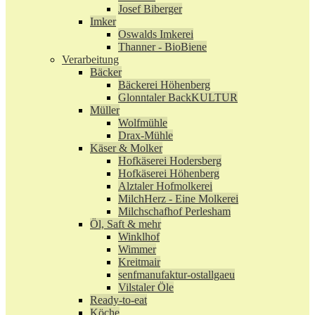
Josef Biberger
Imker
Oswalds Imkerei
Thanner - BioBiene
Verarbeitung
Bäcker
Bäckerei Höhenberg
Glonntaler BackKULTUR
Müller
Wolfmühle
Drax-Mühle
Käser & Molker
Hofkäserei Hodersberg
Hofkäserei Höhenberg
Alztaler Hofmolkerei
MilchHerz - Eine Molkerei
Milchschafhof Perlesham
Öl, Saft & mehr
Winklhof
Wimmer
Kreitmair
senfmanufaktur-ostallgaeu
Vilstaler Öle
Ready-to-eat
Köche