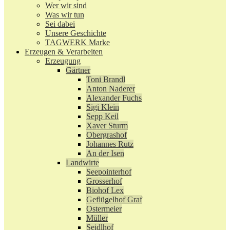
Wer wir sind
Was wir tun
Sei dabei
Unsere Geschichte
TAGWERK Marke
Erzeugen & Verarbeiten
Erzeugung
Gärtner
Toni Brandl
Anton Naderer
Alexander Fuchs
Sigi Klein
Sepp Keil
Xaver Sturm
Obergrashof
Johannes Rutz
An der Isen
Landwirte
Seepointerhof
Grosserhof
Biohof Lex
Geflügelhof Graf
Ostermeier
Müller
Seidlhof