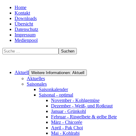
Home
Kontakt
Downloads
Übersicht
Datenschutz
Impressum
Medienpool
Suchen
Aktuell
Weitere Informationen: Aktuell
Aktuelles
Saisonales
Saisonkalender
Saisonal - optimal
November - Kohlgemüse
Dezember - Weiß- und Rotkraut
Januar - Grünkohl
Februar - Ringelbete & gelbe Bete
März - Chicorée
April - Pak Choi
Mai - Kohlrabi