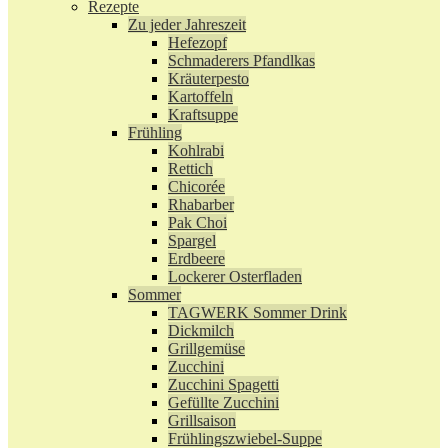
Rezepte
Zu jeder Jahreszeit
Hefezopf
Schmaderers Pfandlkas
Kräuterpesto
Kartoffeln
Kraftsuppe
Frühling
Kohlrabi
Rettich
Chicorée
Rhabarber
Pak Choi
Spargel
Erdbeere
Lockerer Osterfladen
Sommer
TAGWERK Sommer Drink
Dickmilch
Grillgemüse
Zucchini
Zucchini Spagetti
Gefüllte Zucchini
Grillsaison
Frühlingszwiebel-Suppe