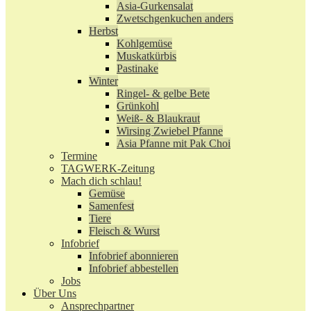
Asia-Gurkensalat
Zwetschgenkuchen anders
Herbst
Kohlgemüse
Muskatkürbis
Pastinake
Winter
Ringel- & gelbe Bete
Grünkohl
Weiß- & Blaukraut
Wirsing Zwiebel Pfanne
Asia Pfanne mit Pak Choi
Termine
TAGWERK-Zeitung
Mach dich schlau!
Gemüse
Samenfest
Tiere
Fleisch & Wurst
Infobrief
Infobrief abonnieren
Infobrief abbestellen
Jobs
Über Uns
Ansprechpartner