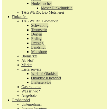
Nudelmacher
Moser Dinkelnudeln
TAGWERK Bio Metzgerei
Einkaufen
TAGWERK Biomärkte
Schwabing
Traunstein
Dorfen
Erding
Freising
Landshut
Moosburg
Biomärkte
Ab Hof
Märkte
Lieferservice
Isarland Ökokiste
Ökokiste Kirchdorf
Lieferservice
Gastronomie
Was ist wo?
Angebote
Großhandel
Unternehmen
Ansprechpartner