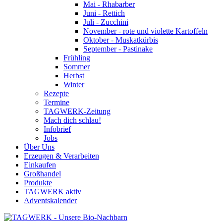
Mai - Rhabarber
Juni - Rettich
Juli - Zucchini
November - rote und violette Kartoffeln
Oktober - Muskatkürbis
September - Pastinake
Frühling
Sommer
Herbst
Winter
Rezepte
Termine
TAGWERK-Zeitung
Mach dich schlau!
Infobrief
Jobs
Über Uns
Erzeugen & Verarbeiten
Einkaufen
Großhandel
Produkte
TAGWERK aktiv
Adventskalender