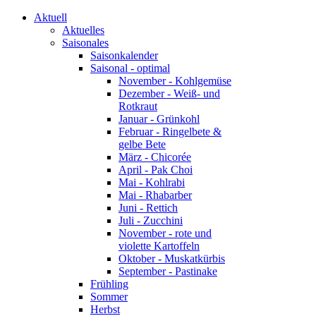
Aktuell
Aktuelles
Saisonales
Saisonkalender
Saisonal - optimal
November - Kohlgemüse
Dezember - Weiß- und
Rotkraut
Januar - Grünkohl
Februar - Ringelbete &
gelbe Bete
März - Chicorée
April - Pak Choi
Mai - Kohlrabi
Mai - Rhabarber
Juni - Rettich
Juli - Zucchini
November - rote und
violette Kartoffeln
Oktober - Muskatkürbis
September - Pastinake
Frühling
Sommer
Herbst