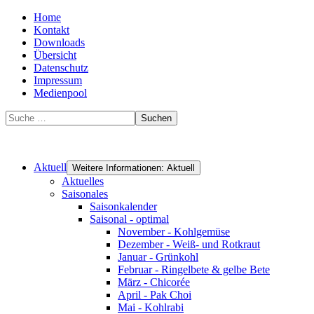
Home
Kontakt
Downloads
Übersicht
Datenschutz
Impressum
Medienpool
Suchen
Aktuell
Weitere Informationen: Aktuell
Aktuelles
Saisonales
Saisonkalender
Saisonal - optimal
November - Kohlgemüse
Dezember - Weiß- und Rotkraut
Januar - Grünkohl
Februar - Ringelbete & gelbe Bete
März - Chicorée
April - Pak Choi
Mai - Kohlrabi