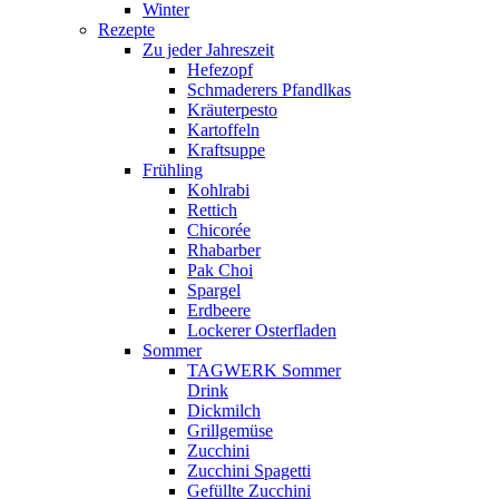
Winter
Rezepte
Zu jeder Jahreszeit
Hefezopf
Schmaderers Pfandlkas
Kräuterpesto
Kartoffeln
Kraftsuppe
Frühling
Kohlrabi
Rettich
Chicorée
Rhabarber
Pak Choi
Spargel
Erdbeere
Lockerer Osterfladen
Sommer
TAGWERK Sommer
Drink
Dickmilch
Grillgemüse
Zucchini
Zucchini Spagetti
Gefüllte Zucchini