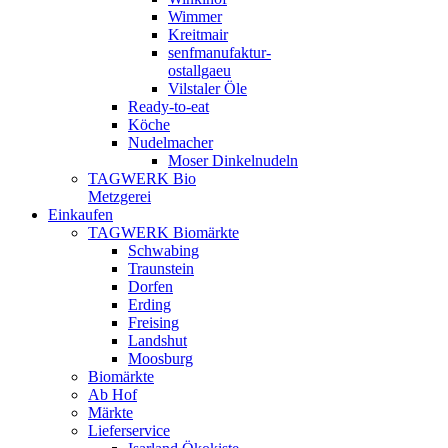
Wimmer
Kreitmair
senfmanufaktur-
ostallgaeu
Vilstaler Öle
Ready-to-eat
Köche
Nudelmacher
Moser Dinkelnudeln
TAGWERK Bio
Metzgerei
Einkaufen
TAGWERK Biomärkte
Schwabing
Traunstein
Dorfen
Erding
Freising
Landshut
Moosburg
Biomärkte
Ab Hof
Märkte
Lieferservice