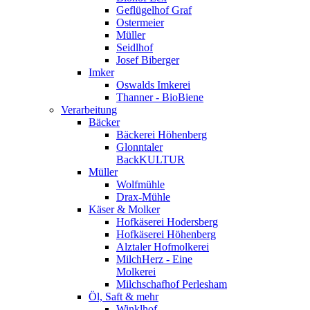
Geflügelhof Graf
Ostermeier
Müller
Seidlhof
Josef Biberger
Imker
Oswalds Imkerei
Thanner - BioBiene
Verarbeitung
Bäcker
Bäckerei Höhenberg
Glonntaler
BackKULTUR
Müller
Wolfmühle
Drax-Mühle
Käser & Molker
Hofkäserei Hodersberg
Hofkäserei Höhenberg
Alztaler Hofmolkerei
MilchHerz - Eine
Molkerei
Milchschafhof Perlesham
Öl, Saft & mehr
Winklhof