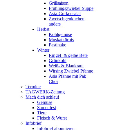
Grillsaison
Frühlingszwiebel-Suppe
Asia-Gurkensalat
Zwetschgenkuchen
anders
Herbst
Kohlgemüse
Muskatkürbis
Pastinake
Winter
Ringel- & gelbe Bete
Grünkohl
Weiß- & Blaukraut
Wirsing Zwiebel Pfanne
Asia Pfanne mit Pak
Choi
Termine
TAGWERK-Zeitung
Mach dich schlau!
Gemüse
Samenfest
Tiere
Fleisch & Wurst
Infobrief
Infobrief abonnieren