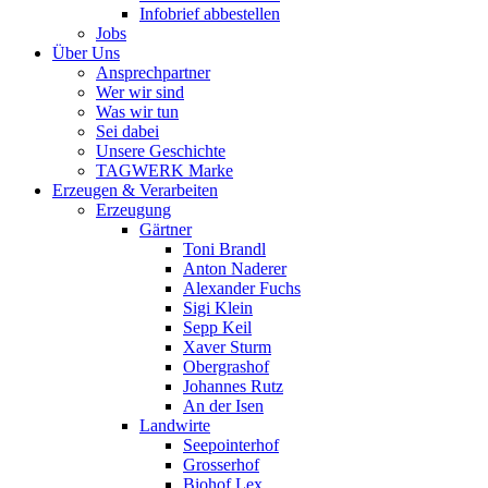
Infobrief abbestellen
Jobs
Über Uns
Ansprechpartner
Wer wir sind
Was wir tun
Sei dabei
Unsere Geschichte
TAGWERK Marke
Erzeugen & Verarbeiten
Erzeugung
Gärtner
Toni Brandl
Anton Naderer
Alexander Fuchs
Sigi Klein
Sepp Keil
Xaver Sturm
Obergrashof
Johannes Rutz
An der Isen
Landwirte
Seepointerhof
Grosserhof
Biohof Lex