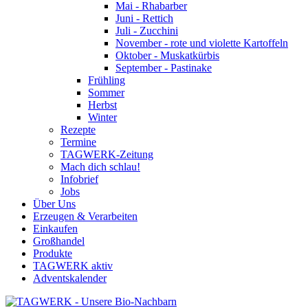
Mai - Rhabarber
Juni - Rettich
Juli - Zucchini
November - rote und violette Kartoffeln
Oktober - Muskatkürbis
September - Pastinake
Frühling
Sommer
Herbst
Winter
Rezepte
Termine
TAGWERK-Zeitung
Mach dich schlau!
Infobrief
Jobs
Über Uns
Erzeugen & Verarbeiten
Einkaufen
Großhandel
Produkte
TAGWERK aktiv
Adventskalender