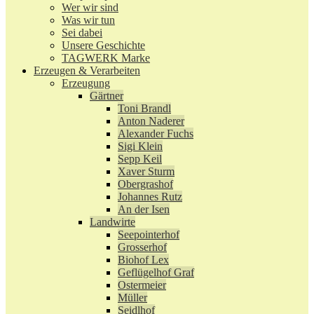
Wer wir sind
Was wir tun
Sei dabei
Unsere Geschichte
TAGWERK Marke
Erzeugen & Verarbeiten
Erzeugung
Gärtner
Toni Brandl
Anton Naderer
Alexander Fuchs
Sigi Klein
Sepp Keil
Xaver Sturm
Obergrashof
Johannes Rutz
An der Isen
Landwirte
Seepointerhof
Grosserhof
Biohof Lex
Geflügelhof Graf
Ostermeier
Müller
Seidlhof