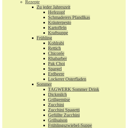
Rezepte
Zu jeder Jahreszeit
Hefezopf
Schmaderers Pfandlkas
Kräuterpesto
Kartoffeln
Kraftsuppe
Frühling
Kohlrabi
Rettich
Chicorée
Rhabarber
Pak Choi
Spargel
Erdbeere
Lockerer Osterfladen
Sommer
TAGWERK Sommer Drink
Dickmilch
Grillgemüse
Zucchini
Zucchini Spagetti
Gefüllte Zucchini
Grillsaison
Frühlingszwiebel-Suppe