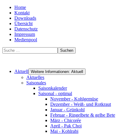
Home
Kontakt
Downloads
Übersicht
Datenschutz
Impressum
Medienpool
Suchen
Aktuell
Weitere Informationen: Aktuell
Aktuelles
Saisonales
Saisonkalender
Saisonal - optimal
November - Kohlgemüse
Dezember - Weiß- und Rotkraut
Januar - Grünkohl
Februar - Ringelbete & gelbe Bete
März - Chicorée
April - Pak Choi
Mai - Kohlrabi