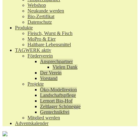
Webshop
Neukunde werden
Bio-Zertifikat
Datenschutz
Produkte
Fleisch, Wurst & Fisch
MoPro & Eier
Haltbare Lebensmittel
TAGWERK aktiv
Förderverein
Ansprechpartner
Vielen Dank
Der Verein
Vorstand
Projekte
Öko-Modellregion
Landschaftspflege
Lernort Bio-Hof
Zeltlager Schönegge
Gentechnikfrei
Mitglied werden
Adventskalender