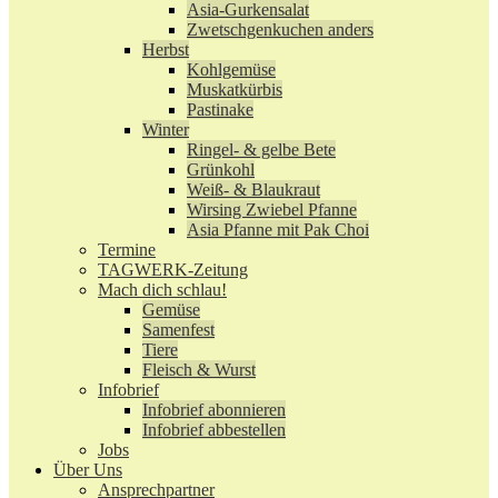
Asia-Gurkensalat
Zwetschgenkuchen anders
Herbst
Kohlgemüse
Muskatkürbis
Pastinake
Winter
Ringel- & gelbe Bete
Grünkohl
Weiß- & Blaukraut
Wirsing Zwiebel Pfanne
Asia Pfanne mit Pak Choi
Termine
TAGWERK-Zeitung
Mach dich schlau!
Gemüse
Samenfest
Tiere
Fleisch & Wurst
Infobrief
Infobrief abonnieren
Infobrief abbestellen
Jobs
Über Uns
Ansprechpartner