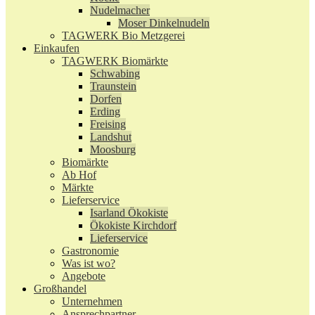
Nudelmacher
Moser Dinkelnudeln
TAGWERK Bio Metzgerei
Einkaufen
TAGWERK Biomärkte
Schwabing
Traunstein
Dorfen
Erding
Freising
Landshut
Moosburg
Biomärkte
Ab Hof
Märkte
Lieferservice
Isarland Ökokiste
Ökokiste Kirchdorf
Lieferservice
Gastronomie
Was ist wo?
Angebote
Großhandel
Unternehmen
Ansprechpartner