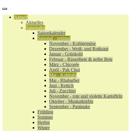
Aktuell
Aktuelles
Saisonales
Saisonkalender
Saisonal - optimal
November - Kohlgemüse
Dezember - Weiß- und Rotkraut
Januar - Grünkohl
Februar - Ringelbete & gelbe Bete
März - Chicorée
April - Pak Choi
Mai - Kohlrabi
Mai - Rhabarber
Juni - Rettich
Juli - Zucchini
November - rote und violette Kartoffeln
Oktober - Muskatkürbis
September - Pastinake
Frühling
Sommer
Herbst
Winter