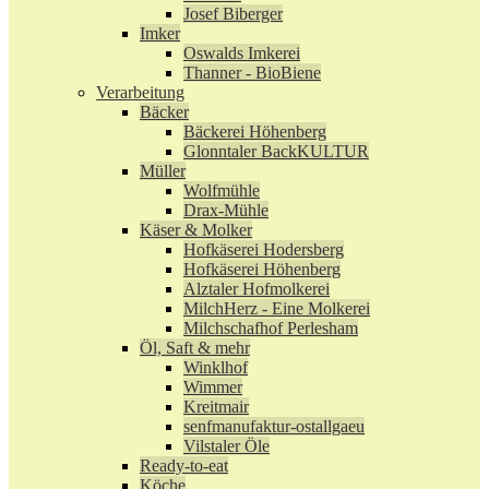
Josef Biberger
Imker
Oswalds Imkerei
Thanner - BioBiene
Verarbeitung
Bäcker
Bäckerei Höhenberg
Glonntaler BackKULTUR
Müller
Wolfmühle
Drax-Mühle
Käser & Molker
Hofkäserei Hodersberg
Hofkäserei Höhenberg
Alztaler Hofmolkerei
MilchHerz - Eine Molkerei
Milchschafhof Perlesham
Öl, Saft & mehr
Winklhof
Wimmer
Kreitmair
senfmanufaktur-ostallgaeu
Vilstaler Öle
Ready-to-eat
Köche