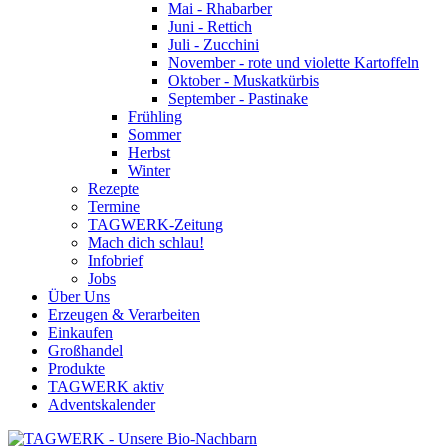
Mai - Rhabarber
Juni - Rettich
Juli - Zucchini
November - rote und violette Kartoffeln
Oktober - Muskatkürbis
September - Pastinake
Frühling
Sommer
Herbst
Winter
Rezepte
Termine
TAGWERK-Zeitung
Mach dich schlau!
Infobrief
Jobs
Über Uns
Erzeugen & Verarbeiten
Einkaufen
Großhandel
Produkte
TAGWERK aktiv
Adventskalender