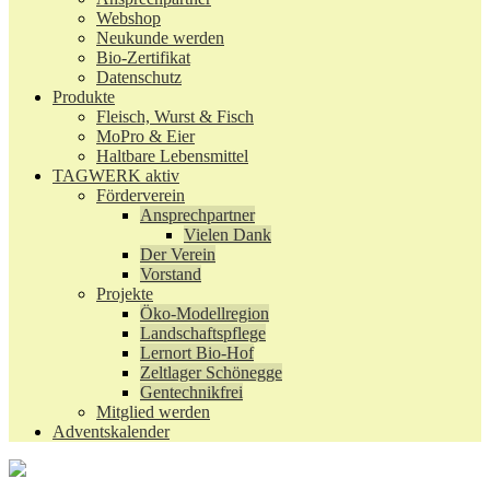
Webshop
Neukunde werden
Bio-Zertifikat
Datenschutz
Produkte
Fleisch, Wurst & Fisch
MoPro & Eier
Haltbare Lebensmittel
TAGWERK aktiv
Förderverein
Ansprechpartner
Vielen Dank
Der Verein
Vorstand
Projekte
Öko-Modellregion
Landschaftspflege
Lernort Bio-Hof
Zeltlager Schönegge
Gentechnikfrei
Mitglied werden
Adventskalender