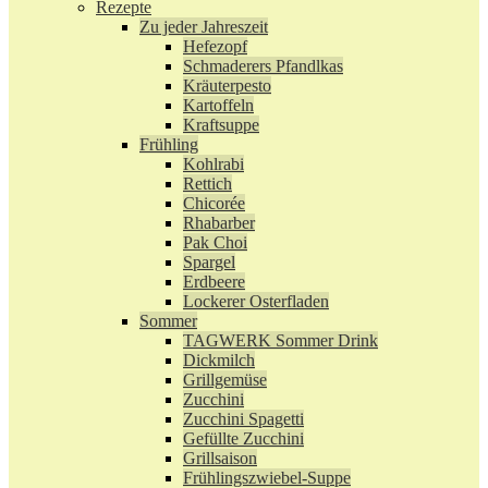
Rezepte
Zu jeder Jahreszeit
Hefezopf
Schmaderers Pfandlkas
Kräuterpesto
Kartoffeln
Kraftsuppe
Frühling
Kohlrabi
Rettich
Chicorée
Rhabarber
Pak Choi
Spargel
Erdbeere
Lockerer Osterfladen
Sommer
TAGWERK Sommer Drink
Dickmilch
Grillgemüse
Zucchini
Zucchini Spagetti
Gefüllte Zucchini
Grillsaison
Frühlingszwiebel-Suppe