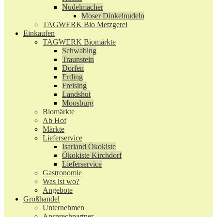
Nudelmacher
Moser Dinkelnudeln
TAGWERK Bio Metzgerei
Einkaufen
TAGWERK Biomärkte
Schwabing
Traunstein
Dorfen
Erding
Freising
Landshut
Moosburg
Biomärkte
Ab Hof
Märkte
Lieferservice
Isarland Ökokiste
Ökokiste Kirchdorf
Lieferservice
Gastronomie
Was ist wo?
Angebote
Großhandel
Unternehmen
Ansprechpartner