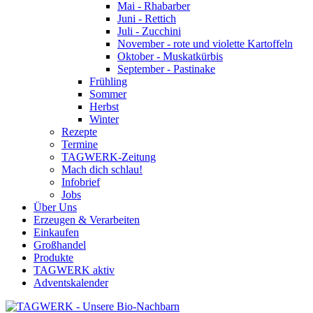
Mai - Rhabarber
Juni - Rettich
Juli - Zucchini
November - rote und violette Kartoffeln
Oktober - Muskatkürbis
September - Pastinake
Frühling
Sommer
Herbst
Winter
Rezepte
Termine
TAGWERK-Zeitung
Mach dich schlau!
Infobrief
Jobs
Über Uns
Erzeugen & Verarbeiten
Einkaufen
Großhandel
Produkte
TAGWERK aktiv
Adventskalender