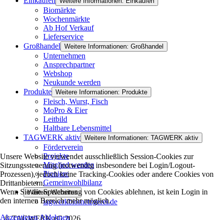
Einkaufen
Weitere Informationen: Einkaufen
Biomärkte
Wochenmärkte
Ab Hof Verkauf
Lieferservice
Großhandel
Weitere Informationen: Großhandel
Unternehmen
Ansprechpartner
Webshop
Neukunde werden
Produkte
Weitere Informationen: Produkte
Fleisch, Wurst, Fisch
MoPro & Eier
Leitbild
Haltbare Lebensmittel
TAGWERK aktiv
Weitere Informationen: TAGWERK aktiv
Förderverein
Projekte
Unsere Website verwendet ausschließlich Session-Cookies zur
Mitglied werden
Sitzungssteuerung (notwendig insbesondere bei Login/Logout-
Pioniere
Prozessen), jedoch keine Tracking-Cookies oder andere Cookies von
Gemeinwohlbilanz
Drittanbietern.
Wenn Sie die Speicherung von Cookies ablehnen, ist kein Login in
Weitere Websites
den internen Bereich mehr möglich.
tagwerkbiometzgerei.de
Akzeptieren
Ablehnen
© TAGWERK eG 2026