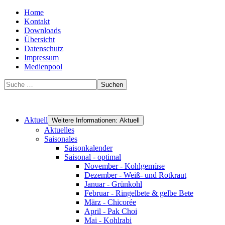
Home
Kontakt
Downloads
Übersicht
Datenschutz
Impressum
Medienpool
Suchen
Aktuell
Weitere Informationen: Aktuell
Aktuelles
Saisonales
Saisonkalender
Saisonal - optimal
November - Kohlgemüse
Dezember - Weiß- und Rotkraut
Januar - Grünkohl
Februar - Ringelbete & gelbe Bete
März - Chicorée
April - Pak Choi
Mai - Kohlrabi