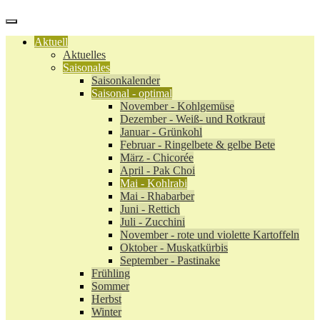
Aktuell
Aktuelles
Saisonales
Saisonkalender
Saisonal - optimal
November - Kohlgemüse
Dezember - Weiß- und Rotkraut
Januar - Grünkohl
Februar - Ringelbete & gelbe Bete
März - Chicorée
April - Pak Choi
Mai - Kohlrabi
Mai - Rhabarber
Juni - Rettich
Juli - Zucchini
November - rote und violette Kartoffeln
Oktober - Muskatkürbis
September - Pastinake
Frühling
Sommer
Herbst
Winter