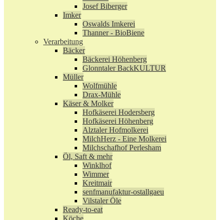
Josef Biberger
Imker
Oswalds Imkerei
Thanner - BioBiene
Verarbeitung
Bäcker
Bäckerei Höhenberg
Glonntaler BackKULTUR
Müller
Wolfmühle
Drax-Mühle
Käser & Molker
Hofkäserei Hodersberg
Hofkäserei Höhenberg
Alztaler Hofmolkerei
MilchHerz - Eine Molkerei
Milchschafhof Perlesham
Öl, Saft & mehr
Winklhof
Wimmer
Kreitmair
senfmanufaktur-ostallgaeu
Vilstaler Öle
Ready-to-eat
Köche