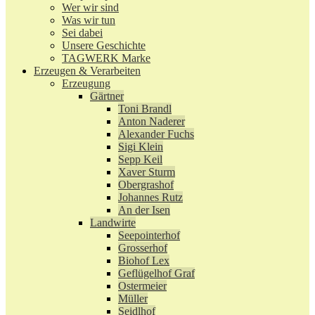
Wer wir sind
Was wir tun
Sei dabei
Unsere Geschichte
TAGWERK Marke
Erzeugen & Verarbeiten
Erzeugung
Gärtner
Toni Brandl
Anton Naderer
Alexander Fuchs
Sigi Klein
Sepp Keil
Xaver Sturm
Obergrashof
Johannes Rutz
An der Isen
Landwirte
Seepointerhof
Grosserhof
Biohof Lex
Geflügelhof Graf
Ostermeier
Müller
Seidlhof