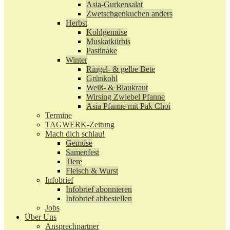
Asia-Gurkensalat
Zwetschgenkuchen anders
Herbst
Kohlgemüse
Muskatkürbis
Pastinake
Winter
Ringel- & gelbe Bete
Grünkohl
Weiß- & Blaukraut
Wirsing Zwiebel Pfanne
Asia Pfanne mit Pak Choi
Termine
TAGWERK-Zeitung
Mach dich schlau!
Gemüse
Samenfest
Tiere
Fleisch & Wurst
Infobrief
Infobrief abonnieren
Infobrief abbestellen
Jobs
Über Uns
Ansprechpartner