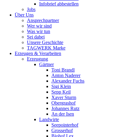
Infobrief abbestellen
Jobs
Über Uns
Ansprechpartner
Wer wir sind
Was wir tun
Sei dabei
Unsere Geschichte
TAGWERK Marke
Erzeugen & Verarbeiten
Erzeugung
Gärtner
Toni Brandl
Anton Naderer
Alexander Fuchs
Sigi Klein
Sepp Keil
Xaver Sturm
Obergrashof
Johannes Rutz
An der Isen
Landwirte
Seepointerhof
Grosserhof
Biohof Lex