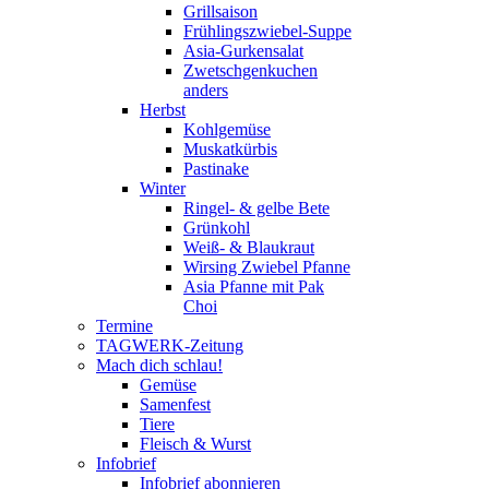
Grillsaison
Frühlingszwiebel-Suppe
Asia-Gurkensalat
Zwetschgenkuchen
anders
Herbst
Kohlgemüse
Muskatkürbis
Pastinake
Winter
Ringel- & gelbe Bete
Grünkohl
Weiß- & Blaukraut
Wirsing Zwiebel Pfanne
Asia Pfanne mit Pak
Choi
Termine
TAGWERK-Zeitung
Mach dich schlau!
Gemüse
Samenfest
Tiere
Fleisch & Wurst
Infobrief
Infobrief abonnieren