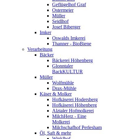
Geflügelhof Graf
Ostermeier
Müller
Seidlhof
Josef Biberger
Imker
Oswalds Imkerei
Thanner - BioBiene
Verarbeitung
Bäcker
Bäckerei Höhenberg
Glonntaler
BackKULTUR
Müller
Wolfmühle
Drax-Mühle
Käser & Molker
Hofkäserei Hodersberg
Hofkäserei Höhenberg
Alztaler Hofmolkerei
MilchHerz - Eine
Molkerei
Milchschafhof Perlesham
Öl, Saft & mehr
Winklhof