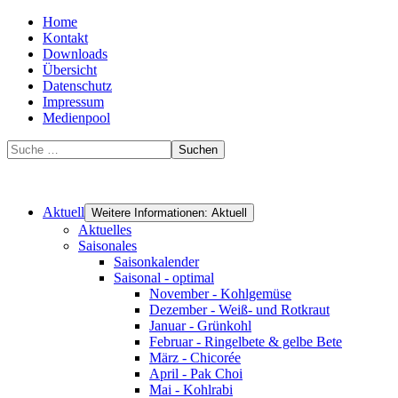
Home
Kontakt
Downloads
Übersicht
Datenschutz
Impressum
Medienpool
Suchen
Aktuell
Weitere Informationen: Aktuell
Aktuelles
Saisonales
Saisonkalender
Saisonal - optimal
November - Kohlgemüse
Dezember - Weiß- und Rotkraut
Januar - Grünkohl
Februar - Ringelbete & gelbe Bete
März - Chicorée
April - Pak Choi
Mai - Kohlrabi