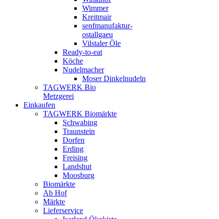
Wimmer
Kreitmair
senfmanufaktur-
ostallgaeu
Vilstaler Öle
Ready-to-eat
Köche
Nudelmacher
Moser Dinkelnudeln
TAGWERK Bio
Metzgerei
Einkaufen
TAGWERK Biomärkte
Schwabing
Traunstein
Dorfen
Erding
Freising
Landshut
Moosburg
Biomärkte
Ab Hof
Märkte
Lieferservice