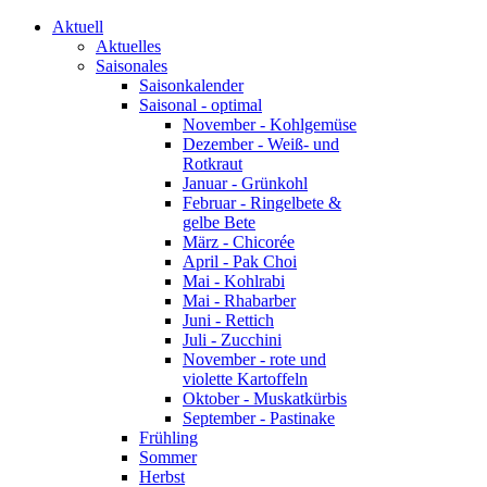
Aktuell
Aktuelles
Saisonales
Saisonkalender
Saisonal - optimal
November - Kohlgemüse
Dezember - Weiß- und
Rotkraut
Januar - Grünkohl
Februar - Ringelbete &
gelbe Bete
März - Chicorée
April - Pak Choi
Mai - Kohlrabi
Mai - Rhabarber
Juni - Rettich
Juli - Zucchini
November - rote und
violette Kartoffeln
Oktober - Muskatkürbis
September - Pastinake
Frühling
Sommer
Herbst