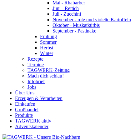
Mai - Rhabarber
Juni - Rettich
Juli - Zucchini
November - rote und violette Kartoffeln
Oktober - Muskatkürbis
September - Pastinake
Frühling
Sommer
Herbst
Winter
Rezepte
Termine
TAGWERK-Zeitung
Mach dich schlau!
Infobrief
Jobs
Über Uns
Erzeugen & Verarbeiten
Einkaufen
Großhandel
Produkte
TAGWERK aktiv
Adventskalender