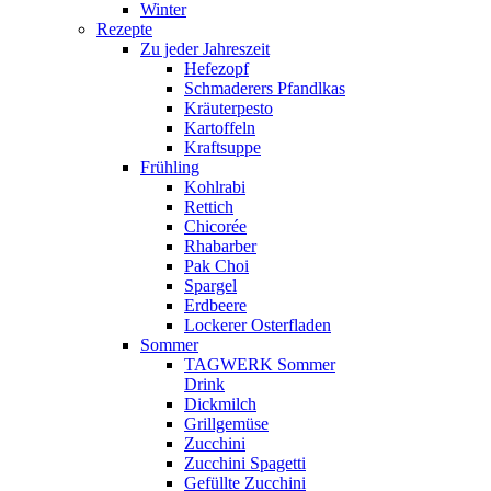
Winter
Rezepte
Zu jeder Jahreszeit
Hefezopf
Schmaderers Pfandlkas
Kräuterpesto
Kartoffeln
Kraftsuppe
Frühling
Kohlrabi
Rettich
Chicorée
Rhabarber
Pak Choi
Spargel
Erdbeere
Lockerer Osterfladen
Sommer
TAGWERK Sommer
Drink
Dickmilch
Grillgemüse
Zucchini
Zucchini Spagetti
Gefüllte Zucchini