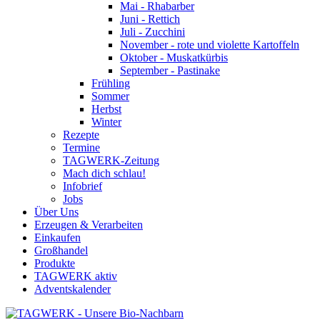
Mai - Rhabarber
Juni - Rettich
Juli - Zucchini
November - rote und violette Kartoffeln
Oktober - Muskatkürbis
September - Pastinake
Frühling
Sommer
Herbst
Winter
Rezepte
Termine
TAGWERK-Zeitung
Mach dich schlau!
Infobrief
Jobs
Über Uns
Erzeugen & Verarbeiten
Einkaufen
Großhandel
Produkte
TAGWERK aktiv
Adventskalender