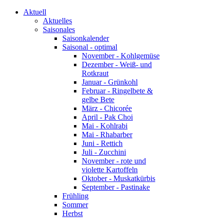
Aktuell
Aktuelles
Saisonales
Saisonkalender
Saisonal - optimal
November - Kohlgemüse
Dezember - Weiß- und
Rotkraut
Januar - Grünkohl
Februar - Ringelbete &
gelbe Bete
März - Chicorée
April - Pak Choi
Mai - Kohlrabi
Mai - Rhabarber
Juni - Rettich
Juli - Zucchini
November - rote und
violette Kartoffeln
Oktober - Muskatkürbis
September - Pastinake
Frühling
Sommer
Herbst