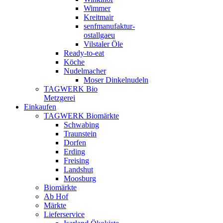
Wimmer
Kreitmair
senfmanufaktur-
ostallgaeu
Vilstaler Öle
Ready-to-eat
Köche
Nudelmacher
Moser Dinkelnudeln
TAGWERK Bio
Metzgerei
Einkaufen
TAGWERK Biomärkte
Schwabing
Traunstein
Dorfen
Erding
Freising
Landshut
Moosburg
Biomärkte
Ab Hof
Märkte
Lieferservice