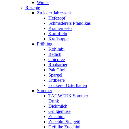
Winter
Rezepte
Zu jeder Jahreszeit
Hefezopf
Schmaderers Pfandlkas
Kräuterpesto
Kartoffeln
Kraftsuppe
Frühling
Kohlrabi
Rettich
Chicorée
Rhabarber
Pak Choi
Spargel
Erdbeere
Lockerer Osterfladen
Sommer
TAGWERK Sommer
Drink
Dickmilch
Grillgemüse
Zucchini
Zucchini Spagetti
Gefüllte Zucchini