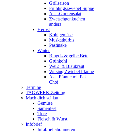
Grillsaison
Frühlingszwiebel-Suppe
Asia-Gurkensalat
Zwetschgenkuchen
anders
Herbst
Kohlgemüse
Muskatkürbis
Pastinake
Winter
Ringel- & gelbe Bete
Grünkohl
Weiß- & Blaukraut
Wirsing Zwiebel Pfanne
Asia Pfanne mit Pak
Choi
Termine
TAGWERK-Zeitung
Mach dich schlau!
Gemüse
Samenfest
Tiere
Fleisch & Wurst
Infobrief
Infobrief abonnieren