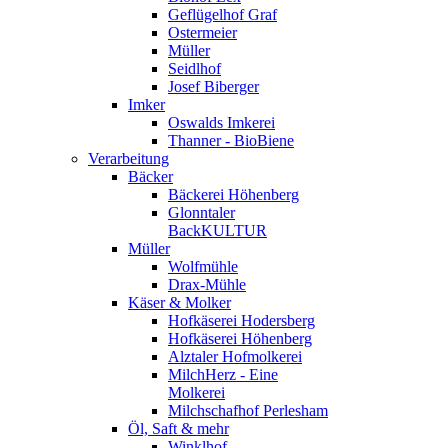
Geflügelhof Graf
Ostermeier
Müller
Seidlhof
Josef Biberger
Imker
Oswalds Imkerei
Thanner - BioBiene
Verarbeitung
Bäcker
Bäckerei Höhenberg
Glonntaler
BackKULTUR
Müller
Wolfmühle
Drax-Mühle
Käser & Molker
Hofkäserei Hodersberg
Hofkäserei Höhenberg
Alztaler Hofmolkerei
MilchHerz - Eine
Molkerei
Milchschafhof Perlesham
Öl, Saft & mehr
Winklhof