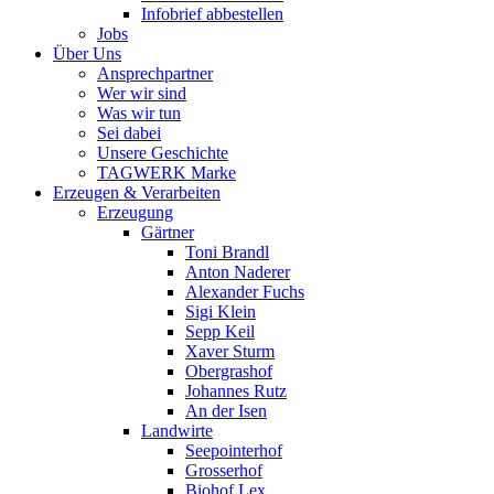
Infobrief abbestellen
Jobs
Über Uns
Ansprechpartner
Wer wir sind
Was wir tun
Sei dabei
Unsere Geschichte
TAGWERK Marke
Erzeugen & Verarbeiten
Erzeugung
Gärtner
Toni Brandl
Anton Naderer
Alexander Fuchs
Sigi Klein
Sepp Keil
Xaver Sturm
Obergrashof
Johannes Rutz
An der Isen
Landwirte
Seepointerhof
Grosserhof
Biohof Lex