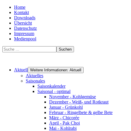
Home
Kontakt
Downloads
Übersicht
Datenschutz
Impressum
Medienpool
Suchen
Aktuell
Weitere Informationen: Aktuell
Aktuelles
Saisonales
Saisonkalender
Saisonal - optimal
November - Kohlgemüse
Dezember - Weiß- und Rotkraut
Januar - Grünkohl
Februar - Ringelbete & gelbe Bete
März - Chicorée
April - Pak Choi
Mai - Kohlrabi