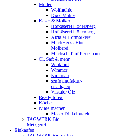
Müller
Wolfmühle
Drax-Mühle
Käser & Molker
Hofkäserei Hodersberg
Hofkäserei Höhenberg
Alztaler Hofmolkerei
MilchHerz - Eine
Molkerei
Milchschafhof Perlesham
Öl, Saft & mehr
Winklhof
Wimmer
Kreitmair
senfmanufaktur-
ostallgaeu
Vilstaler Öle
Ready-to-eat
Köche
Nudelmacher
Moser Dinkelnudeln
TAGWERK Bio
Metzgerei
Einkaufen
TAGWERK Biomärkte