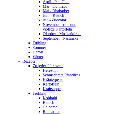
April - Pak Choi
Mai - Kohlrabi
Mai - Rhabarber
Juni - Rettich
Juli - Zucchini
November - rote und
violette Kartoffeln
Oktober - Muskatkürbis
September - Pastinake
Frühling
Sommer
Herbst
Winter
Rezepte
Zu jeder Jahreszeit
Hefezopf
Schmaderers Pfandlkas
Kräuterpesto
Kartoffeln
Kraftsuppe
Frühling
Kohlrabi
Rettich
Chicorée
Rhabarber