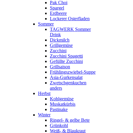
Pak Choi
Spargel
Erdbeere
Lockerer Osterfladen
Sommer
TAGWERK Sommer
Drink
Dickmilch
Grillgemüse
Zucchini
Zucchini Spagetti
Gefüllte Zucchini
Grillsaison
Frühlingszwiebel-Suppe
Asia-Gurkensalat
Zwetschgenkuchen
anders
Herbst
Kohlgemüse
Muskatkürbis
Pastinake
Winter
Ringel- & gelbe Bete
Grünkohl
Weiß- & Blaukraut