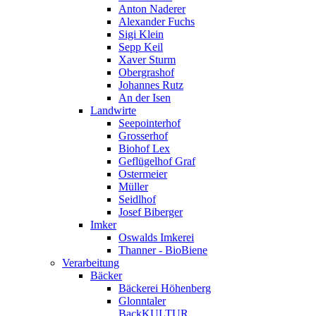
Anton Naderer
Alexander Fuchs
Sigi Klein
Sepp Keil
Xaver Sturm
Obergrashof
Johannes Rutz
An der Isen
Landwirte
Seepointerhof
Grosserhof
Biohof Lex
Geflügelhof Graf
Ostermeier
Müller
Seidlhof
Josef Biberger
Imker
Oswalds Imkerei
Thanner - BioBiene
Verarbeitung
Bäcker
Bäckerei Höhenberg
Glonntaler
BackKULTUR