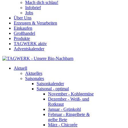
Mach dich schlau!
Infobrief
Jobs
Über Uns
Erzeugen & Verarbeiten
Einkaufen
Großhandel
Produkte
TAGWERK aktiv
Adventskalender
Aktuell
Aktuelles
Saisonales
Saisonkalender
Saisonal - optimal
November - Kohlgemüse
Dezember - Weiß- und
Rotkraut
Januar - Grünkohl
Februar - Ringelbete &
gelbe Bete
März - Chicorée