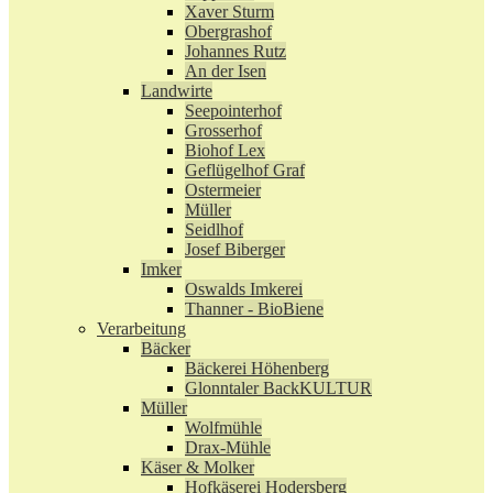
Xaver Sturm
Obergrashof
Johannes Rutz
An der Isen
Landwirte
Seepointerhof
Grosserhof
Biohof Lex
Geflügelhof Graf
Ostermeier
Müller
Seidlhof
Josef Biberger
Imker
Oswalds Imkerei
Thanner - BioBiene
Verarbeitung
Bäcker
Bäckerei Höhenberg
Glonntaler BackKULTUR
Müller
Wolfmühle
Drax-Mühle
Käser & Molker
Hofkäserei Hodersberg