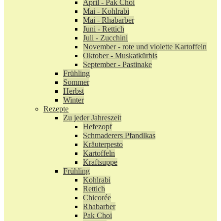
April - Pak Choi
Mai - Kohlrabi
Mai - Rhabarber
Juni - Rettich
Juli - Zucchini
November - rote und violette Kartoffeln
Oktober - Muskatkürbis
September - Pastinake
Frühling
Sommer
Herbst
Winter
Rezepte
Zu jeder Jahreszeit
Hefezopf
Schmaderers Pfandlkas
Kräuterpesto
Kartoffeln
Kraftsuppe
Frühling
Kohlrabi
Rettich
Chicorée
Rhabarber
Pak Choi