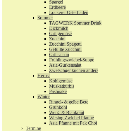
Spargel
Erdbeere
Lockerer Osterfladen
Sommer
TAGWERK Sommer Drink
Dickmilch
Grillgemüse
Zucchini
Zucchini Spagetti
Gefüllte Zucchini
Grillsaison
Frühlingszwiebel-Suppe
Asia-Gurkensalat
Zwetschgenkuchen anders
Herbst
Kohlgemüse
Muskatkürbis
Pastinake
Winter
Ringel- & gelbe Bete
Grünkohl
Weiß- & Blaukraut
Wirsing Zwiebel Pfanne
Asia Pfanne mit Pak Choi
Termine