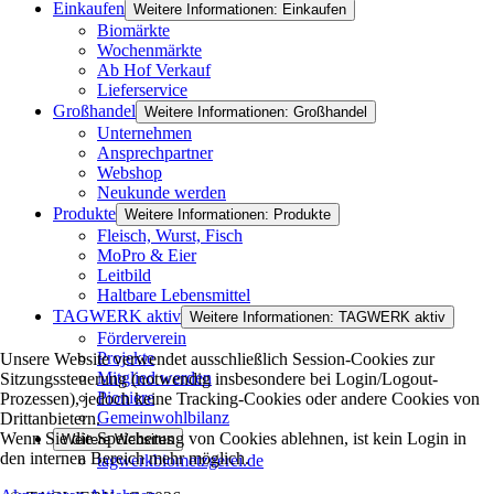
Einkaufen
Weitere Informationen: Einkaufen
Biomärkte
Wochenmärkte
Ab Hof Verkauf
Lieferservice
Großhandel
Weitere Informationen: Großhandel
Unternehmen
Ansprechpartner
Webshop
Neukunde werden
Produkte
Weitere Informationen: Produkte
Fleisch, Wurst, Fisch
MoPro & Eier
Leitbild
Haltbare Lebensmittel
TAGWERK aktiv
Weitere Informationen: TAGWERK aktiv
Förderverein
Projekte
Unsere Website verwendet ausschließlich Session-Cookies zur
Mitglied werden
Sitzungssteuerung (notwendig insbesondere bei Login/Logout-
Pioniere
Prozessen), jedoch keine Tracking-Cookies oder andere Cookies von
Gemeinwohlbilanz
Drittanbietern.
Wenn Sie die Speicherung von Cookies ablehnen, ist kein Login in
Weitere Websites
den internen Bereich mehr möglich.
tagwerkbiometzgerei.de