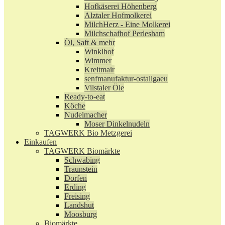
Hofkäserei Höhenberg
Alztaler Hofmolkerei
MilchHerz - Eine Molkerei
Milchschafhof Perlesham
Öl, Saft & mehr
Winklhof
Wimmer
Kreitmair
senfmanufaktur-ostallgaeu
Vilstaler Öle
Ready-to-eat
Köche
Nudelmacher
Moser Dinkelnudeln
TAGWERK Bio Metzgerei
Einkaufen
TAGWERK Biomärkte
Schwabing
Traunstein
Dorfen
Erding
Freising
Landshut
Moosburg
Biomärkte