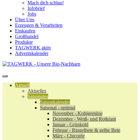
Mach dich schlau!
Infobrief
Jobs
Über Uns
Erzeugen & Verarbeiten
Einkaufen
Großhandel
Produkte
TAGWERK aktiv
Adventskalender
Aktuell
Aktuelles
Saisonales
Saisonkalender
Saisonal - optimal
November - Kohlgemüse
Dezember - Weiß- und Rotkraut
Januar - Grünkohl
Februar - Ringelbete & gelbe Bete
März - Chicorée