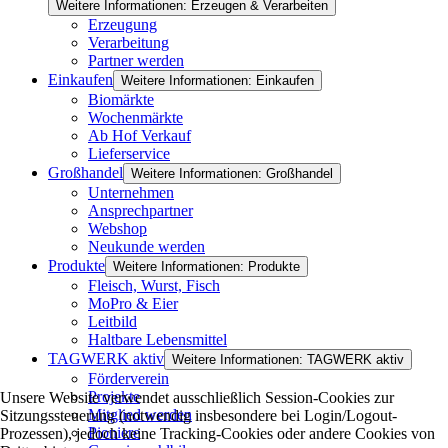
Weitere Informationen: Erzeugen & Verarbeiten
Erzeugung
Verarbeitung
Partner werden
Einkaufen
Weitere Informationen: Einkaufen
Biomärkte
Wochenmärkte
Ab Hof Verkauf
Lieferservice
Großhandel
Weitere Informationen: Großhandel
Unternehmen
Ansprechpartner
Webshop
Neukunde werden
Produkte
Weitere Informationen: Produkte
Fleisch, Wurst, Fisch
MoPro & Eier
Leitbild
Haltbare Lebensmittel
TAGWERK aktiv
Weitere Informationen: TAGWERK aktiv
Förderverein
Projekte
Unsere Website verwendet ausschließlich Session-Cookies zur
Mitglied werden
Sitzungssteuerung (notwendig insbesondere bei Login/Logout-
Pioniere
Prozessen), jedoch keine Tracking-Cookies oder andere Cookies von