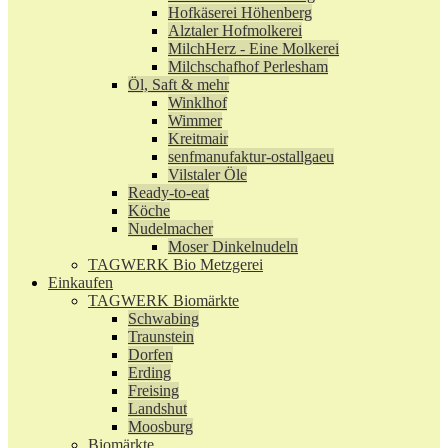
Hofkäserei Höhenberg
Alztaler Hofmolkerei
MilchHerz - Eine Molkerei
Milchschafhof Perlesham
Öl, Saft & mehr
Winklhof
Wimmer
Kreitmair
senfmanufaktur-ostallgaeu
Vilstaler Öle
Ready-to-eat
Köche
Nudelmacher
Moser Dinkelnudeln
TAGWERK Bio Metzgerei
Einkaufen
TAGWERK Biomärkte
Schwabing
Traunstein
Dorfen
Erding
Freising
Landshut
Moosburg
Biomärkte