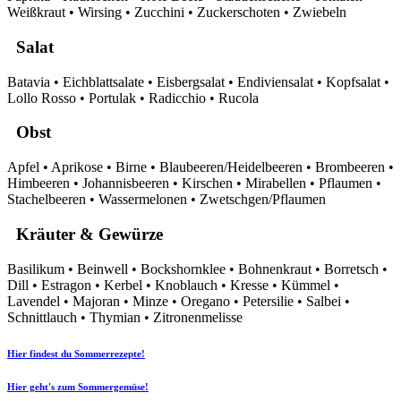
Weißkraut • Wirsing • Zucchini • Zuckerschoten • Zwiebeln
Salat
Batavia • Eichblattsalate • Eisbergsalat • Endiviensalat • Kopfsalat •
Lollo Rosso • Portulak • Radicchio • Rucola
Obst
Apfel • Aprikose • Birne • Blaubeeren/Heidelbeeren • Brombeeren •
Himbeeren • Johannisbeeren • Kirschen • Mirabellen • Pflaumen •
Stachelbeeren • Wassermelonen • Zwetschgen/Pflaumen
Kräuter & Gewürze
Basilikum • Beinwell • Bockshornklee • Bohnenkraut • Borretsch •
Dill • Estragon • Kerbel • Knoblauch • Kresse • Kümmel •
Lavendel • Majoran • Minze • Oregano • Petersilie • Salbei •
Schnittlauch • Thymian • Zitronenmelisse
Hier findest du Sommerrezepte!
Hier geht's zum Sommergemüse!