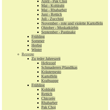
April - Pak Choi
Mai - Kohlrabi
Mai - Rhabarber
Juni - Rettich
Juli - Zucchini
November - rote und violette Kartoffeln
Oktober - Muskatkürbis
September - Pastinake
Frühling
Sommer
Herbst
Winter
Rezepte
Zu jeder Jahreszeit
Hefezopf
Schmaderers Pfandlkas
Kräuterpesto
Kartoffeln
Kraftsuppe
Frühling
Kohlrabi
Rettich
Chicorée
Rhabarber
Pak Choi