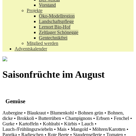
Vorstand
Projekte
Öko-Modellregion
Landschaftspflege
Lernort Bio-Hof
Zeltlager Schönegge
Gentechnikfrei
Mitglied werden
Adventskalender
Saisonfrüchte im August
Gemüse
Aubergine • Blaukraut • Blumenkohl • Bohnen grün • Bohnen,
dicke • Brokkoli • Butterrüben • Champignons • Erbsen • Fenchel •
Gurke • Kartoffeln • Kohlrabi • Kürbis • Lauch •
Lauch-/Frühlingszwiebeln • Mais • Mangold • Möhren/Karotten •
Paprika • Radieschen • Rote Beete • Staudensellerie • Tomaten •