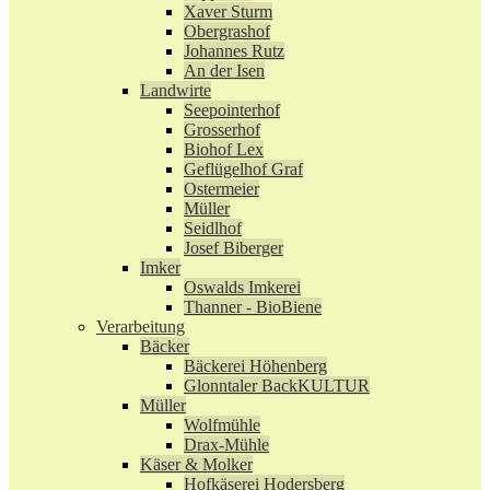
Xaver Sturm
Obergrashof
Johannes Rutz
An der Isen
Landwirte
Seepointerhof
Grosserhof
Biohof Lex
Geflügelhof Graf
Ostermeier
Müller
Seidlhof
Josef Biberger
Imker
Oswalds Imkerei
Thanner - BioBiene
Verarbeitung
Bäcker
Bäckerei Höhenberg
Glonntaler BackKULTUR
Müller
Wolfmühle
Drax-Mühle
Käser & Molker
Hofkäserei Hodersberg