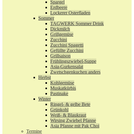
Spargel
Erdbeere
Lockerer Osterfladen
Sommer
TAGWERK Sommer Drink
Dickmilch
Grillgemüse
Zucchini
Zucchini Spagetti
Gefüllte Zucchini
Grillsaison
Frühlingszwiebel-Suppe
Asia-Gurkensalat
Zwetschgenkuchen anders
Herbst
Kohlgemüse
Muskatkürbis
Pastinake
Winter
Ringel- & gelbe Bete
Grünkohl
Weiß- & Blaukraut
Wirsing Zwiebel Pfanne
Asia Pfanne mit Pak Choi
Termine