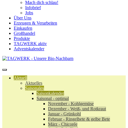
Mach dich schlau!
Infobrief
Jobs
Über Uns
Erzeugen & Verarbeiten
Einkaufen
Großhandel
Produkte
TAGWERK aktiv
Adventskalender
Aktuell
Aktuelles
Saisonales
Saisonkalender
Saisonal - optimal
November - Kohlgemüse
Dezember - Weiß- und Rotkraut
Januar - Grünkohl
Februar - Ringelbete & gelbe Bete
März - Chicorée