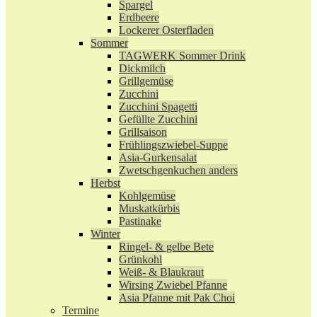
Spargel
Erdbeere
Lockerer Osterfladen
Sommer
TAGWERK Sommer Drink
Dickmilch
Grillgemüse
Zucchini
Zucchini Spagetti
Gefüllte Zucchini
Grillsaison
Frühlingszwiebel-Suppe
Asia-Gurkensalat
Zwetschgenkuchen anders
Herbst
Kohlgemüse
Muskatkürbis
Pastinake
Winter
Ringel- & gelbe Bete
Grünkohl
Weiß- & Blaukraut
Wirsing Zwiebel Pfanne
Asia Pfanne mit Pak Choi
Termine