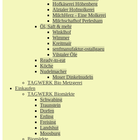
Hofkäserei Höhenberg
Alztaler Hofmolkerei
MilchHerz - Eine Molkerei
Milchschafhof Perlesham
Öl, Saft & mehr
Winklhof
Wimmer
Kreitmair
senfmanufaktur-ostallgaeu
Vilstaler Öle
Ready-to-eat
Köche
Nudelmacher
Moser Dinkelnudeln
TAGWERK Bio Metzgerei
Einkaufen
TAGWERK Biomärkte
Schwabing
Traunstein
Dorfen
Erding
Freising
Landshut
Moosburg
Biomärkte