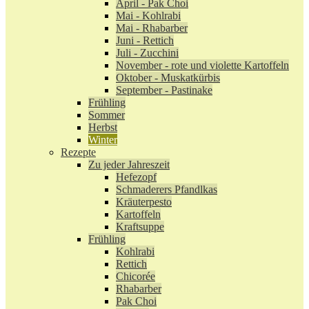
April - Pak Choi
Mai - Kohlrabi
Mai - Rhabarber
Juni - Rettich
Juli - Zucchini
November - rote und violette Kartoffeln
Oktober - Muskatkürbis
September - Pastinake
Frühling
Sommer
Herbst
Winter
Rezepte
Zu jeder Jahreszeit
Hefezopf
Schmaderers Pfandlkas
Kräuterpesto
Kartoffeln
Kraftsuppe
Frühling
Kohlrabi
Rettich
Chicorée
Rhabarber
Pak Choi