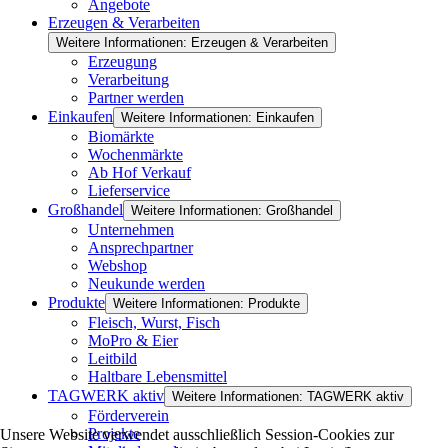
Angebote
Erzeugen & Verarbeiten
Weitere Informationen: Erzeugen & Verarbeiten
Erzeugung
Verarbeitung
Partner werden
Einkaufen
Weitere Informationen: Einkaufen
Biomärkte
Wochenmärkte
Ab Hof Verkauf
Lieferservice
Großhandel
Weitere Informationen: Großhandel
Unternehmen
Ansprechpartner
Webshop
Neukunde werden
Produkte
Weitere Informationen: Produkte
Fleisch, Wurst, Fisch
MoPro & Eier
Leitbild
Haltbare Lebensmittel
TAGWERK aktiv
Weitere Informationen: TAGWERK aktiv
Förderverein
Projekte
Unsere Website verwendet ausschließlich Session-Cookies zur