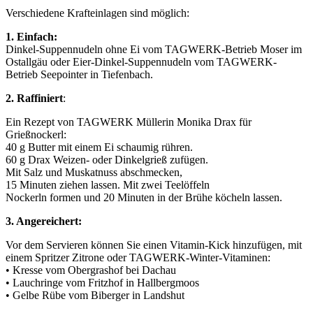
Verschiedene Krafteinlagen sind möglich:
1. Einfach:
Dinkel-Suppennudeln ohne Ei vom TAGWERK-Betrieb Moser im
Ostallgäu oder Eier-Dinkel-Suppennudeln vom TAGWERK-
Betrieb Seepointer in Tiefenbach.
2. Raffiniert
:
Ein Rezept von TAGWERK Müllerin Monika Drax für
Grießnockerl:
40 g Butter mit einem Ei schaumig rühren.
60 g Drax Weizen- oder Dinkelgrieß zufügen.
Mit Salz und Muskatnuss abschmecken,
15 Minuten ziehen lassen. Mit zwei Teelöffeln
Nockerln formen und 20 Minuten in der Brühe köcheln lassen.
3. Angereichert:
Vor dem Servieren können Sie einen Vitamin-Kick hinzufügen, mit
einem Spritzer Zitrone oder TAGWERK-Winter-Vitaminen:
• Kresse vom Obergrashof bei Dachau
• Lauchringe vom Fritzhof in Hallbergmoos
• Gelbe Rübe vom Biberger in Landshut