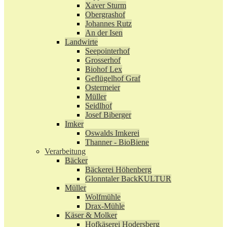
Xaver Sturm
Obergrashof
Johannes Rutz
An der Isen
Landwirte
Seepointerhof
Grosserhof
Biohof Lex
Geflügelhof Graf
Ostermeier
Müller
Seidlhof
Josef Biberger
Imker
Oswalds Imkerei
Thanner - BioBiene
Verarbeitung
Bäcker
Bäckerei Höhenberg
Glonntaler BackKULTUR
Müller
Wolfmühle
Drax-Mühle
Käser & Molker
Hofkäserei Hodersberg