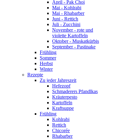
April - Pak Choi
Mai - Kohlrabi
Mai - Rhabarber
Juni - Rettich
Juli - Zucchini
November - rote und
violette Kartoffeln
Oktober - Muskatkürbis
September - Pastinake
Frühling
Sommer
Herbst
Winter
Rezepte
Zu jeder Jahreszeit
Hefezopf
Schmaderers Pfandlkas
Kräuterpesto
Kartoffeln
Kraftsuppe
Frühling
Kohlrabi
Rettich
Chicorée
Rhabarber