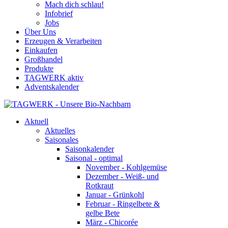
Mach dich schlau!
Infobrief
Jobs
Über Uns
Erzeugen & Verarbeiten
Einkaufen
Großhandel
Produkte
TAGWERK aktiv
Adventskalender
Aktuell
Aktuelles
Saisonales
Saisonkalender
Saisonal - optimal
November - Kohlgemüse
Dezember - Weiß- und
Rotkraut
Januar - Grünkohl
Februar - Ringelbete &
gelbe Bete
März - Chicorée