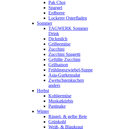
Pak Choi
Spargel
Erdbeere
Lockerer Osterfladen
Sommer
TAGWERK Sommer
Drink
Dickmilch
Grillgemüse
Zucchini
Zucchini Spagetti
Gefüllte Zucchini
Grillsaison
Frühlingszwiebel-Suppe
Asia-Gurkensalat
Zwetschgenkuchen
anders
Herbst
Kohlgemüse
Muskatkürbis
Pastinake
Winter
Ringel- & gelbe Bete
Grünkohl
Weiß- & Blaukraut