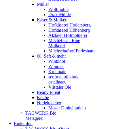
Müller
Wolfmühle
Drax-Mühle
Käser & Molker
Hofkäserei Hodersberg
Hofkäserei Höhenberg
Alztaler Hofmolkerei
MilchHerz - Eine
Molkerei
Milchschafhof Perlesham
Öl, Saft & mehr
Winklhof
Wimmer
Kreitmair
senfmanufaktur-
ostallgaeu
Vilstaler Öle
Ready-to-eat
Köche
Nudelmacher
Moser Dinkelnudeln
TAGWERK Bio
Metzgerei
Einkaufen
TAGWERK Biomärkte