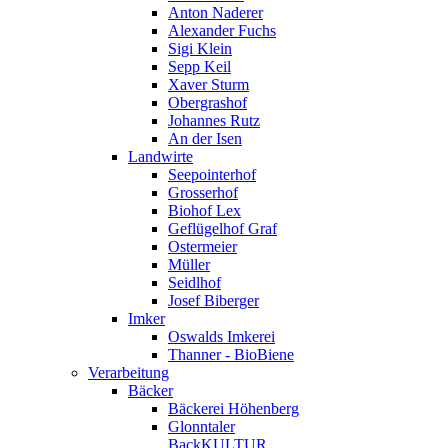
Anton Naderer
Alexander Fuchs
Sigi Klein
Sepp Keil
Xaver Sturm
Obergrashof
Johannes Rutz
An der Isen
Landwirte
Seepointerhof
Grosserhof
Biohof Lex
Geflügelhof Graf
Ostermeier
Müller
Seidlhof
Josef Biberger
Imker
Oswalds Imkerei
Thanner - BioBiene
Verarbeitung
Bäcker
Bäckerei Höhenberg
Glonntaler
BackKULTUR