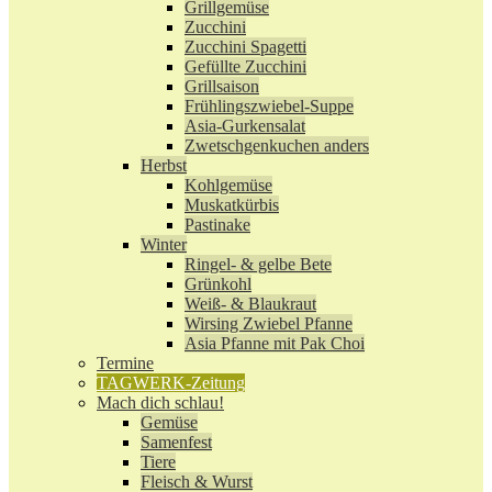
Grillgemüse
Zucchini
Zucchini Spagetti
Gefüllte Zucchini
Grillsaison
Frühlingszwiebel-Suppe
Asia-Gurkensalat
Zwetschgenkuchen anders
Herbst
Kohlgemüse
Muskatkürbis
Pastinake
Winter
Ringel- & gelbe Bete
Grünkohl
Weiß- & Blaukraut
Wirsing Zwiebel Pfanne
Asia Pfanne mit Pak Choi
Termine
TAGWERK-Zeitung
Mach dich schlau!
Gemüse
Samenfest
Tiere
Fleisch & Wurst