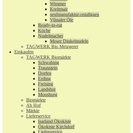
Wimmer
Kreitmair
senfmanufaktur-ostallgaeu
Vilstaler Öle
Ready-to-eat
Köche
Nudelmacher
Moser Dinkelnudeln
TAGWERK Bio Metzgerei
Einkaufen
TAGWERK Biomärkte
Schwabing
Traunstein
Dorfen
Erding
Freising
Landshut
Moosburg
Biomärkte
Ab Hof
Märkte
Lieferservice
Isarland Ökokiste
Ökokiste Kirchdorf
Lieferservice