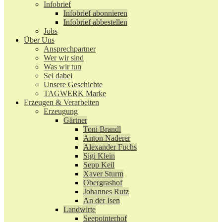
Infobrief
Infobrief abonnieren
Infobrief abbestellen
Jobs
Über Uns
Ansprechpartner
Wer wir sind
Was wir tun
Sei dabei
Unsere Geschichte
TAGWERK Marke
Erzeugen & Verarbeiten
Erzeugung
Gärtner
Toni Brandl
Anton Naderer
Alexander Fuchs
Sigi Klein
Sepp Keil
Xaver Sturm
Obergrashof
Johannes Rutz
An der Isen
Landwirte
Seepointerhof