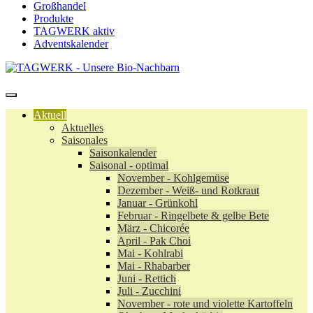
Großhandel
Produkte
TAGWERK aktiv
Adventskalender
Aktuell
Aktuelles
Saisonales
Saisonkalender
Saisonal - optimal
November - Kohlgemüse
Dezember - Weiß- und Rotkraut
Januar - Grünkohl
Februar - Ringelbete & gelbe Bete
März - Chicorée
April - Pak Choi
Mai - Kohlrabi
Mai - Rhabarber
Juni - Rettich
Juli - Zucchini
November - rote und violette Kartoffeln