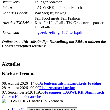
Warenkorb
Feuriger Sommer
intern
TAGWERK hilft beim Forschen
Jahr des Bodens
Was weg ist, ist weg
Fair Food meets Fair Fashion
Aus den TW-Läden
Käse für Handball - TW Gröbenzell sponsert
Handballverein
Download
tagwerk-zeitung_127_web.pdf
Online lesen (
für vollständige Darstellung mit Bildern müssen die
Cookies akzeptiert werden
):
Aktuelles
Nächste Termine
08. August 2026 | 14:00
Artenkenntnis im Landkreis Freising
28. August 2026 | 00:00
Fledermausexkursion
07. September 2026 | 19:00
Freisinger TAGWERK-Stammtisch
Ganzen Kalender ansehen
Über Uns
Weitere Informationen: Über Uns