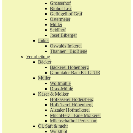
Grosserhof
Biohof Lex
Geflügelhof Graf
Ostermeier
Müller
Seidlhof
Josef Biberger
Imker
Oswalds Imkerei
Thanner - BioBiene
Verarbeitung
Bäcker
Bäckerei Höhenberg
Glonntaler BackKULTUR
Müller
Wolfmühle
Drax-Mühle
Käser & Molker
Hofkäserei Hodersberg
Hofkäserei Höhenberg
Alztaler Hofmolkerei
MilchHerz - Eine Molkerei
Milchschafhof Perlesham
Öl, Saft & mehr
Winklhof