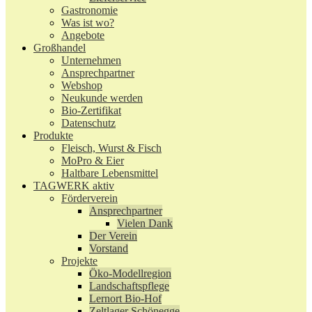
Gastronomie
Was ist wo?
Angebote
Großhandel
Unternehmen
Ansprechpartner
Webshop
Neukunde werden
Bio-Zertifikat
Datenschutz
Produkte
Fleisch, Wurst & Fisch
MoPro & Eier
Haltbare Lebensmittel
TAGWERK aktiv
Förderverein
Ansprechpartner
Vielen Dank
Der Verein
Vorstand
Projekte
Öko-Modellregion
Landschaftspflege
Lernort Bio-Hof
Zeltlager Schönegge