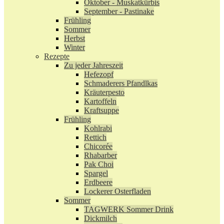
Oktober - Muskatkürbis
September - Pastinake
Frühling
Sommer
Herbst
Winter
Rezepte
Zu jeder Jahreszeit
Hefezopf
Schmaderers Pfandlkas
Kräuterpesto
Kartoffeln
Kraftsuppe
Frühling
Kohlrabi
Rettich
Chicorée
Rhabarber
Pak Choi
Spargel
Erdbeere
Lockerer Osterfladen
Sommer
TAGWERK Sommer Drink
Dickmilch