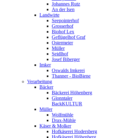
Johannes Rutz
An der Isen
Landwirte
Seepointerhof
Grosserhof
Biohof Lex
Geflügelhof Graf
Ostermeier
Müller
Seidlhof
Josef Biberger
Imker
Oswalds Imkerei
Thanner - BioBiene
Verarbeitung
Bäcker
Bäckerei Höhenberg
Glonntaler
BackKULTUR
Müller
Wolfmühle
Drax-Mühle
Käser & Molker
Hofkäserei Hodersberg
Hofkäserei Höhenberg