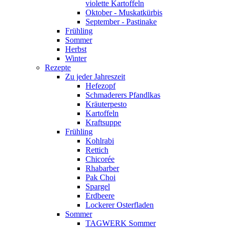
violette Kartoffeln
Oktober - Muskatkürbis
September - Pastinake
Frühling
Sommer
Herbst
Winter
Rezepte
Zu jeder Jahreszeit
Hefezopf
Schmaderers Pfandlkas
Kräuterpesto
Kartoffeln
Kraftsuppe
Frühling
Kohlrabi
Rettich
Chicorée
Rhabarber
Pak Choi
Spargel
Erdbeere
Lockerer Osterfladen
Sommer
TAGWERK Sommer