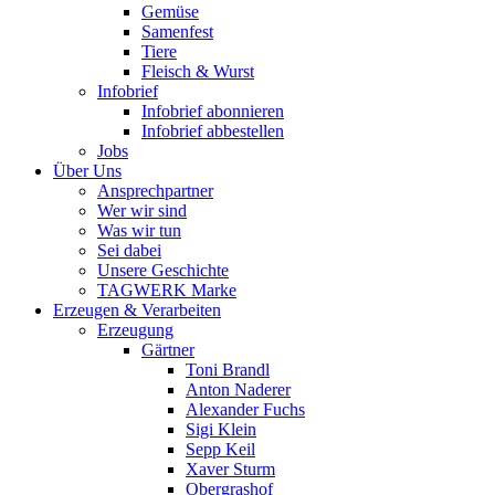
Gemüse
Samenfest
Tiere
Fleisch & Wurst
Infobrief
Infobrief abonnieren
Infobrief abbestellen
Jobs
Über Uns
Ansprechpartner
Wer wir sind
Was wir tun
Sei dabei
Unsere Geschichte
TAGWERK Marke
Erzeugen & Verarbeiten
Erzeugung
Gärtner
Toni Brandl
Anton Naderer
Alexander Fuchs
Sigi Klein
Sepp Keil
Xaver Sturm
Obergrashof