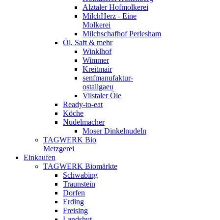
Alztaler Hofmolkerei
MilchHerz - Eine
Molkerei
Milchschafhof Perlesham
Öl, Saft & mehr
Winklhof
Wimmer
Kreitmair
senfmanufaktur-
ostallgaeu
Vilstaler Öle
Ready-to-eat
Köche
Nudelmacher
Moser Dinkelnudeln
TAGWERK Bio
Metzgerei
Einkaufen
TAGWERK Biomärkte
Schwabing
Traunstein
Dorfen
Erding
Freising
Landshut