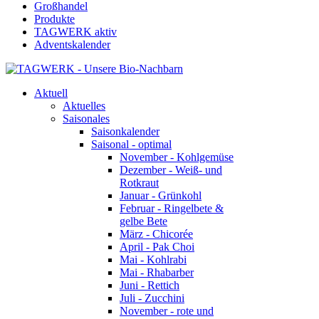
Großhandel
Produkte
TAGWERK aktiv
Adventskalender
Aktuell
Aktuelles
Saisonales
Saisonkalender
Saisonal - optimal
November - Kohlgemüse
Dezember - Weiß- und
Rotkraut
Januar - Grünkohl
Februar - Ringelbete &
gelbe Bete
März - Chicorée
April - Pak Choi
Mai - Kohlrabi
Mai - Rhabarber
Juni - Rettich
Juli - Zucchini
November - rote und