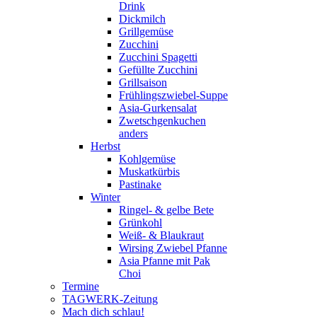
Drink
Dickmilch
Grillgemüse
Zucchini
Zucchini Spagetti
Gefüllte Zucchini
Grillsaison
Frühlingszwiebel-Suppe
Asia-Gurkensalat
Zwetschgenkuchen
anders
Herbst
Kohlgemüse
Muskatkürbis
Pastinake
Winter
Ringel- & gelbe Bete
Grünkohl
Weiß- & Blaukraut
Wirsing Zwiebel Pfanne
Asia Pfanne mit Pak
Choi
Termine
TAGWERK-Zeitung
Mach dich schlau!