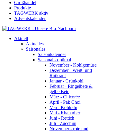
Großhandel
Produkte
TAGWERK aktiv
Adventskalender
Aktuell
Aktuelles
Saisonales
Saisonkalender
Saisonal - optimal
November - Kohlgemüse
Dezember - Weiß- und
Rotkraut
Januar - Grünkohl
Februar - Ringelbete &
gelbe Bete
März - Chicorée
April - Pak Choi
Mai - Kohlrabi
Mai - Rhabarber
Juni - Rettich
Juli - Zucchini
November - rote und