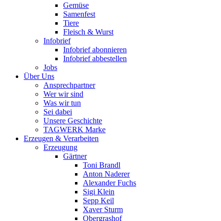
Gemüse
Samenfest
Tiere
Fleisch & Wurst
Infobrief
Infobrief abonnieren
Infobrief abbestellen
Jobs
Über Uns
Ansprechpartner
Wer wir sind
Was wir tun
Sei dabei
Unsere Geschichte
TAGWERK Marke
Erzeugen & Verarbeiten
Erzeugung
Gärtner
Toni Brandl
Anton Naderer
Alexander Fuchs
Sigi Klein
Sepp Keil
Xaver Sturm
Obergrashof