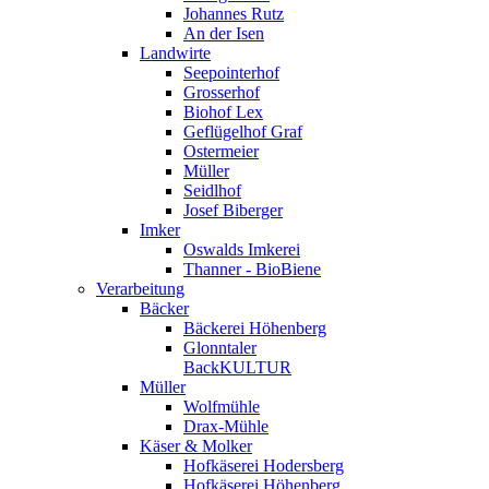
Johannes Rutz
An der Isen
Landwirte
Seepointerhof
Grosserhof
Biohof Lex
Geflügelhof Graf
Ostermeier
Müller
Seidlhof
Josef Biberger
Imker
Oswalds Imkerei
Thanner - BioBiene
Verarbeitung
Bäcker
Bäckerei Höhenberg
Glonntaler
BackKULTUR
Müller
Wolfmühle
Drax-Mühle
Käser & Molker
Hofkäserei Hodersberg
Hofkäserei Höhenberg