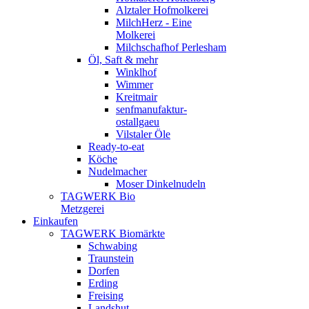
Alztaler Hofmolkerei
MilchHerz - Eine
Molkerei
Milchschafhof Perlesham
Öl, Saft & mehr
Winklhof
Wimmer
Kreitmair
senfmanufaktur-
ostallgaeu
Vilstaler Öle
Ready-to-eat
Köche
Nudelmacher
Moser Dinkelnudeln
TAGWERK Bio
Metzgerei
Einkaufen
TAGWERK Biomärkte
Schwabing
Traunstein
Dorfen
Erding
Freising
Landshut