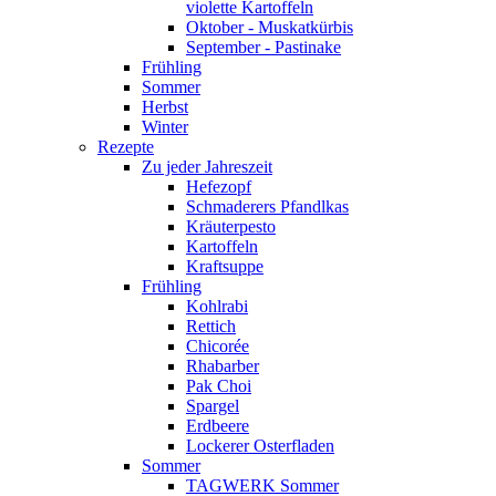
violette Kartoffeln
Oktober - Muskatkürbis
September - Pastinake
Frühling
Sommer
Herbst
Winter
Rezepte
Zu jeder Jahreszeit
Hefezopf
Schmaderers Pfandlkas
Kräuterpesto
Kartoffeln
Kraftsuppe
Frühling
Kohlrabi
Rettich
Chicorée
Rhabarber
Pak Choi
Spargel
Erdbeere
Lockerer Osterfladen
Sommer
TAGWERK Sommer