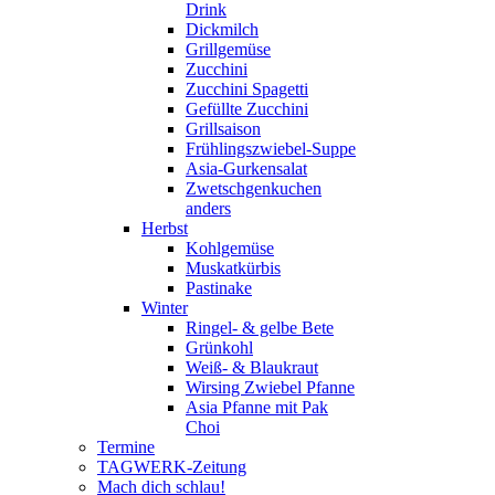
Drink
Dickmilch
Grillgemüse
Zucchini
Zucchini Spagetti
Gefüllte Zucchini
Grillsaison
Frühlingszwiebel-Suppe
Asia-Gurkensalat
Zwetschgenkuchen
anders
Herbst
Kohlgemüse
Muskatkürbis
Pastinake
Winter
Ringel- & gelbe Bete
Grünkohl
Weiß- & Blaukraut
Wirsing Zwiebel Pfanne
Asia Pfanne mit Pak
Choi
Termine
TAGWERK-Zeitung
Mach dich schlau!