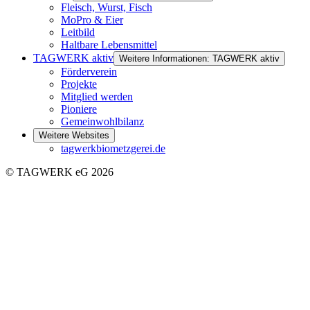
Fleisch, Wurst, Fisch
MoPro & Eier
Leitbild
Haltbare Lebensmittel
TAGWERK aktiv
Weitere Informationen: TAGWERK aktiv
Förderverein
Projekte
Mitglied werden
Pioniere
Gemeinwohlbilanz
Weitere Websites
tagwerkbiometzgerei.de
© TAGWERK eG 2026