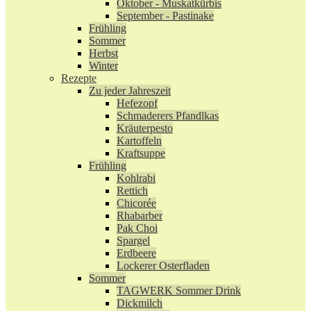
Oktober - Muskatkürbis
September - Pastinake
Frühling
Sommer
Herbst
Winter
Rezepte
Zu jeder Jahreszeit
Hefezopf
Schmaderers Pfandlkas
Kräuterpesto
Kartoffeln
Kraftsuppe
Frühling
Kohlrabi
Rettich
Chicorée
Rhabarber
Pak Choi
Spargel
Erdbeere
Lockerer Osterfladen
Sommer
TAGWERK Sommer Drink
Dickmilch