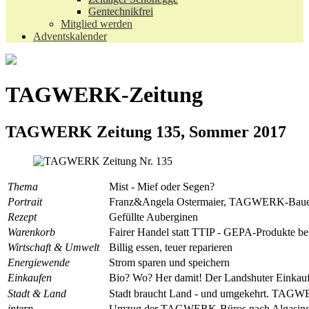
Gentechnikfrei
Mitglied werden
Adventskalender
TAGWERK-Zeitung
TAGWERK Zeitung 135, Sommer 2017
Thema
Mist - Mief oder Segen?
Portrait
Franz&Angela Ostermaier, TAGWERK-Bauer
Rezept
Gefüllte Auberginen
Warenkorb
Fairer Handel statt TTIP - GEPA-Produkt
Wirtschaft & Umwelt
Billig essen, teuer reparieren
Energiewende
Strom sparen und speichern
Einkaufen
Bio? Wo? Her damit! Der Landshuter Einkauf
Stadt & Land
Stadt braucht Land - und umgekehrt. TAGWER
intern
Umzug der TAGWERK-Büros nach Algasing 