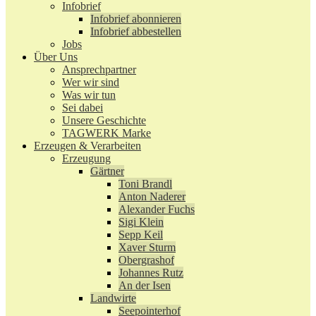
Infobrief
Infobrief abonnieren
Infobrief abbestellen
Jobs
Über Uns
Ansprechpartner
Wer wir sind
Was wir tun
Sei dabei
Unsere Geschichte
TAGWERK Marke
Erzeugen & Verarbeiten
Erzeugung
Gärtner
Toni Brandl
Anton Naderer
Alexander Fuchs
Sigi Klein
Sepp Keil
Xaver Sturm
Obergrashof
Johannes Rutz
An der Isen
Landwirte
Seepointerhof