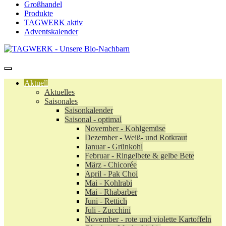
Großhandel
Produkte
TAGWERK aktiv
Adventskalender
Aktuell
Aktuelles
Saisonales
Saisonkalender
Saisonal - optimal
November - Kohlgemüse
Dezember - Weiß- und Rotkraut
Januar - Grünkohl
Februar - Ringelbete & gelbe Bete
März - Chicorée
April - Pak Choi
Mai - Kohlrabi
Mai - Rhabarber
Juni - Rettich
Juli - Zucchini
November - rote und violette Kartoffeln