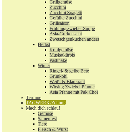
Grillgemüse
Zucchini
Zucchini Spagetti
Gefüllte Zucchini
Grillsaison
Frühlingszwiebel-Suppe
Asia-Gurkensalat
Zwetschgenkuchen anders
Herbst
Kohlgemüse
Muskatkürbis
Pastinake
Winter
Ringel- & gelbe Bete
Grünkohl
Weiß- & Blaukraut
Wirsing Zwiebel Pfanne
Asia Pfanne mit Pak Choi
Termine
TAGWERK-Zeitung
Mach dich schlau!
Gemüse
Samenfest
Tiere
Fleisch & Wurst