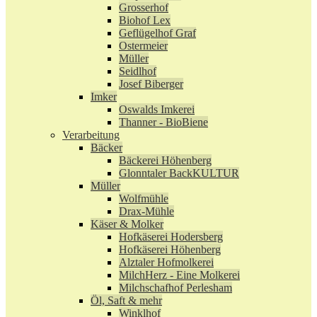
Grosserhof
Biohof Lex
Geflügelhof Graf
Ostermeier
Müller
Seidlhof
Josef Biberger
Imker
Oswalds Imkerei
Thanner - BioBiene
Verarbeitung
Bäcker
Bäckerei Höhenberg
Glonntaler BackKULTUR
Müller
Wolfmühle
Drax-Mühle
Käser & Molker
Hofkäserei Hodersberg
Hofkäserei Höhenberg
Alztaler Hofmolkerei
MilchHerz - Eine Molkerei
Milchschafhof Perlesham
Öl, Saft & mehr
Winklhof