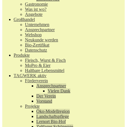
Gastronomie
Was ist wo?
Angebote
Großhandel
Unternehmen
Ansprechpartner
Webshop
Neukunde werden
Bio-Zertifikat
Datenschutz
Produkte
Fleisch, Wurst & Fisch
MoPro & Eier
Haltbare Lebensmittel
TAGWERK aktiv
Förderverein
Ansprechpartner
Vielen Dank
Der Verein
Vorstand
Projekte
Öko-Modellregion
Landschaftspflege
Lernort Bio-Hof
Zeltlager Schönegge