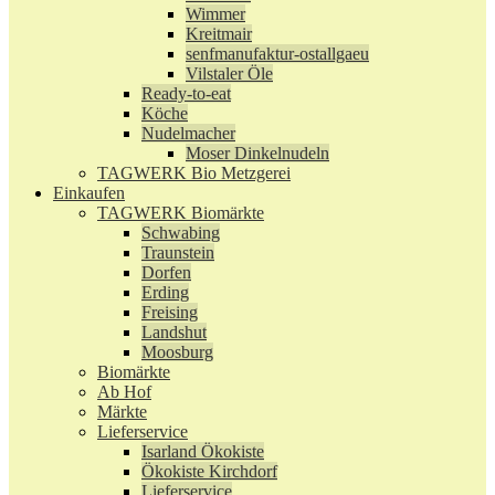
Wimmer
Kreitmair
senfmanufaktur-ostallgaeu
Vilstaler Öle
Ready-to-eat
Köche
Nudelmacher
Moser Dinkelnudeln
TAGWERK Bio Metzgerei
Einkaufen
TAGWERK Biomärkte
Schwabing
Traunstein
Dorfen
Erding
Freising
Landshut
Moosburg
Biomärkte
Ab Hof
Märkte
Lieferservice
Isarland Ökokiste
Ökokiste Kirchdorf
Lieferservice